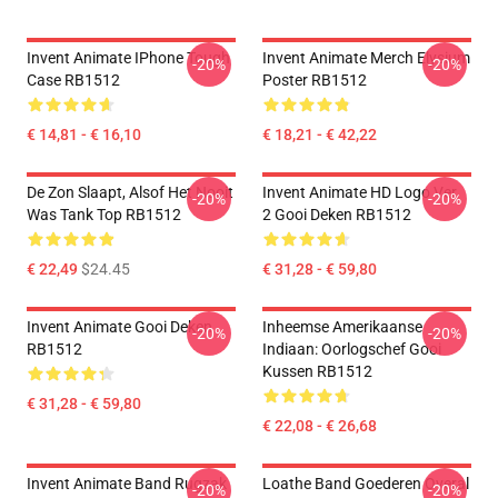
Invent Animate IPhone Tough
Invent Animate Merch Elysium
-20%
-20%
Case RB1512
Poster RB1512
€ 14,81 - € 16,10
€ 18,21 - € 42,22
De Zon Slaapt, Alsof Het Nooit
Invent Animate HD Logo Ver.
-20%
-20%
Was Tank Top RB1512
2 Gooi Deken RB1512
€ 22,49
$24.45
€ 31,28 - € 59,80
Invent Animate Gooi Deken
Inheemse Amerikaanse
-20%
-20%
RB1512
Indiaan: Oorlogschef Gooi
Kussen RB1512
€ 31,28 - € 59,80
€ 22,08 - € 26,68
Invent Animate Band Rugzak
Loathe Band Goederen Overal
-20%
-20%