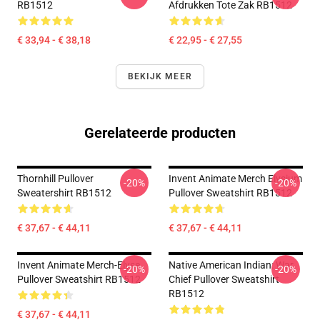
RB1512
Afdrukken Tote Zak RB1512
€ 33,94 - € 38,18
€ 22,95 - € 27,55
BEKIJK MEER
Gerelateerde producten
Thornhill Pullover
Invent Animate Merch Elysium
-20%
-20%
Sweatershirt RB1512
Pullover Sweatshirt RB1512
€ 37,67 - € 44,11
€ 37,67 - € 44,11
Invent Animate Merch-Elyse
Native American Indian: War
-20%
-20%
Pullover Sweatshirt RB1512
Chief Pullover Sweatshirt
RB1512
€ 37,67 - € 44,11