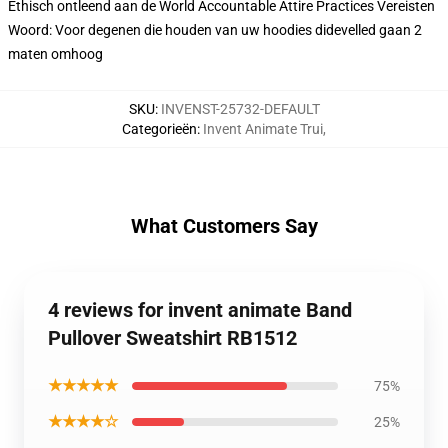
Ethisch ontleend aan de World Accountable Attire Practices Vereisten
Woord: Voor degenen die houden van uw hoodies didevelled gaan 2
maten omhoog
SKU
:
INVENST-25732-DEFAULT
Categorieën
:
Invent Animate Trui
,
What Customers Say
4 reviews for invent animate Band
Pullover Sweatshirt RB1512
★★★★★
75%
★★★★☆
25%