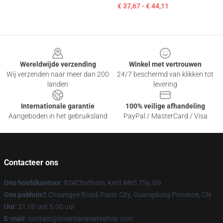
€ 37,67 - € 44,11
Footer
Wereldwijde verzending
Winkel met vertrouwen
Wij verzenden naar meer dan 200
24/7 beschermd van klikken tot
landen
levering
Internationale garantie
100% veilige afhandeling
Aangeboden in het gebruiksland
PayPal / MasterCard / Visa
Contacteer ons
Ons hoofdkantoor
: 824Chatham, Kent Me5 7Sy, Gb
Ons pakhuis
5 Chuangye Road, Fuxin City, Guangdong Province, CN
Uur
: 21.00 uur 5.00 uur
E-mail
: contact@inventanimateshop.com