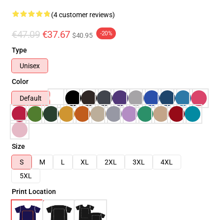
(4 customer reviews)
€47.09
€37.67
-20%
$40.95
Type
Unisex
Color
Default
Size
S
M
L
XL
2XL
3XL
4XL
5XL
Print Location