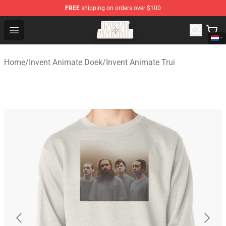
FREE
shipping on orders over $100
Invent Animate Shop - Official Invent Animate Merchandi
Open menu
Home
/
Invent Animate Doek
/
Invent Animate Trui