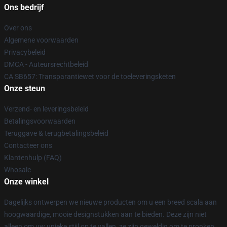
Ons bedrijf
Over ons
Algemene voorwaarden
Privacybeleid
DMCA - Auteursrechtbeleid
CA SB657: Transparantiewet voor de toeleveringsketen
Onze steun
Verzend- en leveringsbeleid
Betalingsvoorwaarden
Teruggave & terugbetalingsbeleid
Contacteer ons
Klantenhulp (FAQ)
Whosale
Onze winkel
Dagelijks ontwerpen we nieuwe producten om u een breed scala aan
hoogwaardige, mooie designstukken aan te bieden. Deze zijn niet
alleen om uw unieke stijl op te vallen, ze zijn geweldig om te pronken