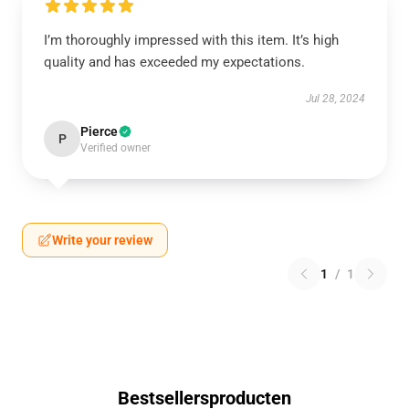
I’m thoroughly impressed with this item. It’s high
quality and has exceeded my expectations.
Jul 28, 2024
Pierce
P
Verified owner
Write your review
1
/
1
Bestsellersproducten