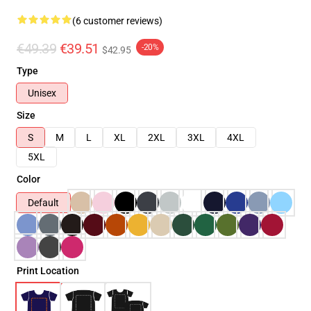
(6 customer reviews)
€49.39
€39.51
-20%
$42.95
Type
Unisex
Size
S
M
L
XL
2XL
3XL
4XL
5XL
Color
Default
Print Location