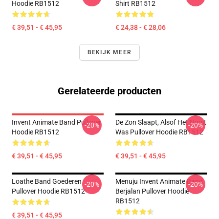
Hoodie RB1512
Shirt RB1512
€ 39,51 - € 45,95
€ 24,38 - € 28,06
BEKIJK MEER
Gerelateerde producten
Invent Animate Band Pullover
De Zon Slaapt, Alsof Het Nooit
-20%
-20%
Hoodie RB1512
Was Pullover Hoodie RB1512
€ 39,51 - € 45,95
€ 39,51 - € 45,95
Loathe Band Goederen
Menuju Invent Animate Band
-20%
-20%
Pullover Hoodie RB1512
Berjalan Pullover Hoodie
RB1512
€ 39,51 - € 45,95