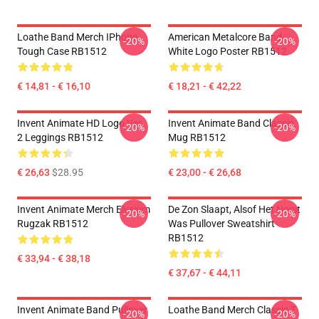
Loathe Band Merch IPhone
American Metalcore Band
-20%
-20%
Tough Case RB1512
White Logo Poster RB1512
€ 14,81 - € 16,10
€ 18,21 - € 42,22
Invent Animate HD Logo Ver.
Invent Animate Band Classic
-20%
-20%
2 Leggings RB1512
Mug RB1512
€ 26,63
$28.95
€ 23,00 - € 26,68
Invent Animate Merch Elysium
De Zon Slaapt, Alsof Het Nooit
-20%
-20%
Rugzak RB1512
Was Pullover Sweatshirt
RB1512
€ 33,94 - € 38,18
€ 37,67 - € 44,11
Invent Animate Band Pullover
Loathe Band Merch Classic T
-20%
-20%