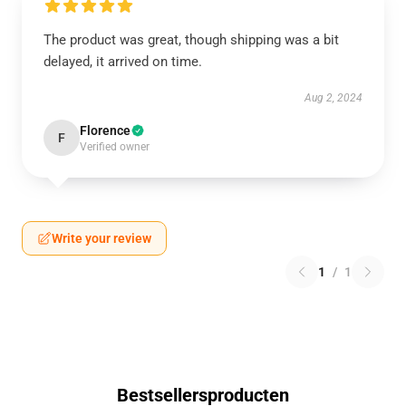
The product was great, though shipping was a bit
delayed, it arrived on time.
Aug 2, 2024
Florence
F
Verified owner
Write your review
1
/
1
Bestsellersproducten