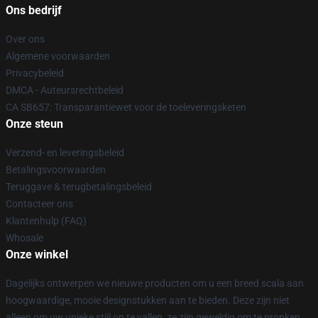
Ons bedrijf
Over ons
Algemene voorwaarden
Privacybeleid
DMCA - Auteursrechtbeleid
CA SB657: Transparantiewet voor de toeleveringsketen
Onze steun
Verzend- en leveringsbeleid
Betalingsvoorwaarden
Teruggave & terugbetalingsbeleid
Contacteer ons
Klantenhulp (FAQ)
Whosale
Onze winkel
Dagelijks ontwerpen we nieuwe producten om u een breed scala aan
hoogwaardige, mooie designstukken aan te bieden. Deze zijn niet
alleen om uw unieke stijl op te vallen, ze zijn geweldig om te pronken