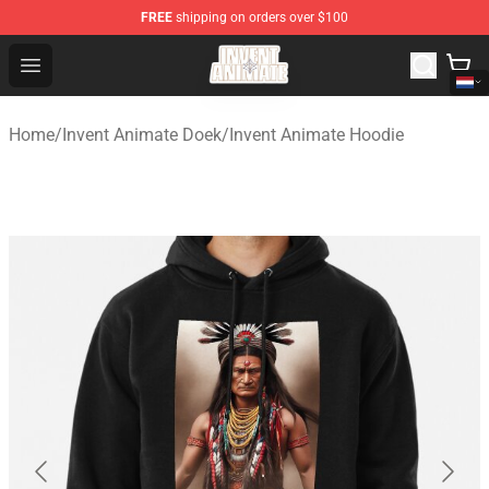
FREE
shipping on orders over $100
Invent Animate Shop - Official Invent Animate Merchandi
Open menu
Home
/
Invent Animate Doek
/
Invent Animate Hoodie