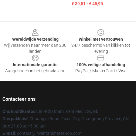
€ 39,51 - € 45,95
Footer
Wereldwijde verzending
Winkel met vertrouwen
Wij verzenden naar meer dan 200
24/7 beschermd van klikken tot
landen
levering
Internationale garantie
100% veilige afhandeling
Aangeboden in het gebruiksland
PayPal / MasterCard / Visa
Contacteer ons
Ons hoofdkantoor
: 824Chatham, Kent Me5 7Sy, Gb
Ons pakhuis
5 Chuangye Road, Fuxin City, Guangdong Province, CN
Uur
: 21.00 uur 5.00 uur
E-mail
: contact@inventanimateshop.com