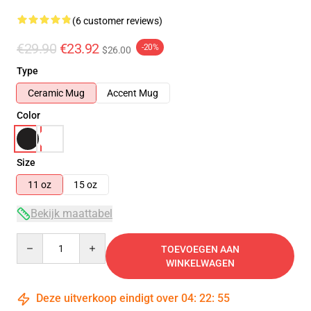
(6 customer reviews)
€29.90
€23.92
-20%
$26.00
Type
Ceramic Mug
Accent Mug
Color
Size
11 oz
15 oz
Bekijk maattabel
Quantity
TOEVOEGEN AAN
WINKELWAGEN
Deze uitverkoop eindigt over
04
:
22
:
54