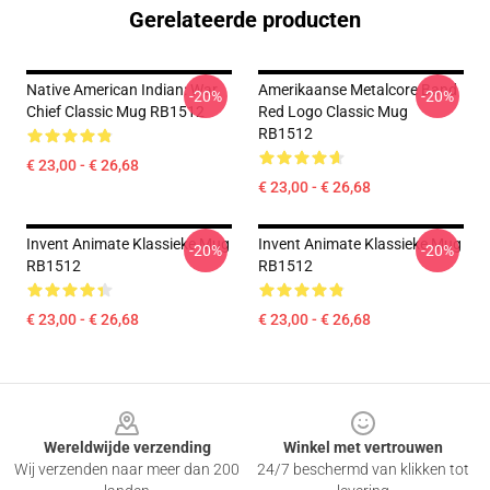
Gerelateerde producten
Native American Indian: War
Amerikaanse Metalcore Band
-20%
-20%
Chief Classic Mug RB1512
Red Logo Classic Mug
RB1512
€ 23,00 - € 26,68
€ 23,00 - € 26,68
Invent Animate Klassieke Mug
Invent Animate Klassieke Mug
-20%
-20%
RB1512
RB1512
€ 23,00 - € 26,68
€ 23,00 - € 26,68
Footer
Wereldwijde verzending
Winkel met vertrouwen
Wij verzenden naar meer dan 200
24/7 beschermd van klikken tot