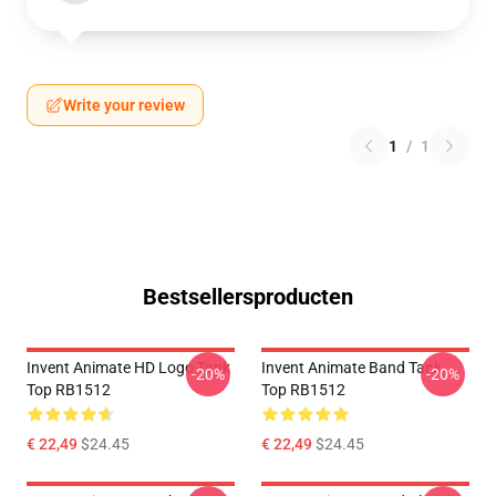
Write your review
1
/
1
Bestsellersproducten
Invent Animate HD Logo Tank
Invent Animate Band Tank
-20%
-20%
Top RB1512
Top RB1512
€ 22,49
$24.45
€ 22,49
$24.45