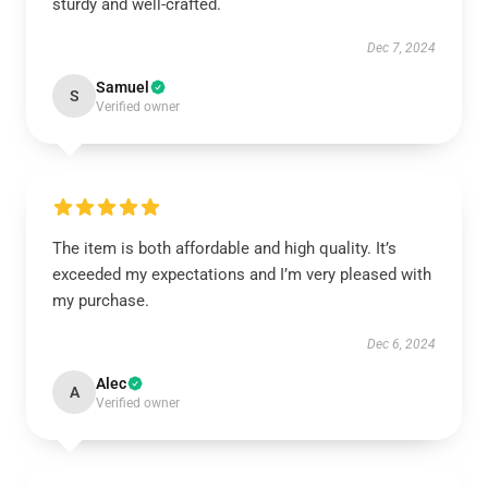
sturdy and well-crafted.
Dec 7, 2024
Samuel
S
Verified owner
The item is both affordable and high quality. It’s
exceeded my expectations and I’m very pleased with
my purchase.
Dec 6, 2024
Alec
A
Verified owner