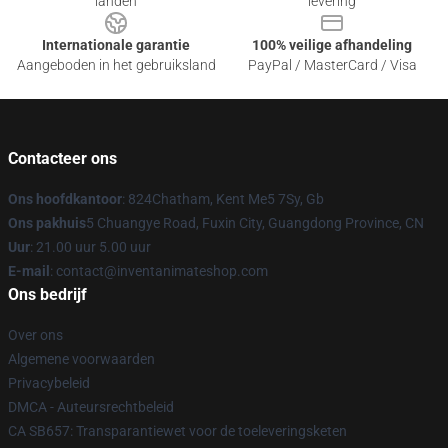
landen
levering
Internationale garantie
100% veilige afhandeling
Aangeboden in het gebruiksland
PayPal / MasterCard / Visa
Contacteer ons
Ons hoofdkantoor
: 824Chatham, Kent Me5 7Sy, Gb
Ons pakhuis
5 Chuangye Road, Fuxin City, Guangdong Province, CN
Uur
: 21.00 uur 5.00 uur
E-mail
: contact@inventanimateshop.com
Ons bedrijf
Over ons
Algemene voorwaarden
Privacybeleid
DMCA - Auteursrechtbeleid
CA SB657: Transparantiewet voor de toeleveringsketen