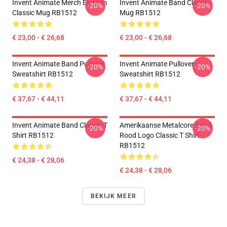
Invent Animate Merch Elysium
Invent Animate Band Classic
-20%
-20%
Classic Mug RB1512
Mug RB1512
€ 23,00 - € 26,68
€ 23,00 - € 26,68
Invent Animate Band Pullover
Invent Animate Pullover
-20%
-20%
Sweatshirt RB1512
Sweatshirt RB1512
€ 37,67 - € 44,11
€ 37,67 - € 44,11
Invent Animate Band Classic T
Amerikaanse Metalcore Band
-20%
-20%
Shirt RB1512
Rood Logo Classic T Shirt
RB1512
€ 24,38 - € 28,06
€ 24,38 - € 28,06
BEKIJK MEER