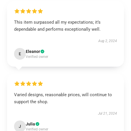
This item surpassed all my expectations; it’s
dependable and performs exceptionally well.
Aug 2, 2024
Eleanor
E
Verified owner
Varied designs, reasonable prices, will continue to
support the shop.
Jul 21, 2024
Julia
J
Verified owner