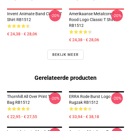
Invent Animate Band Classic T
Amerikaanse Metalcore Band
-20%
-20%
Shirt RB1512
Rood Logo Classic T Shirt
RB1512
€ 24,38 - € 28,06
€ 24,38 - € 28,06
BEKIJK MEER
Gerelateerde producten
Thornhill All Over Print Tote
ERRA Rode Burst Logo
-20%
-20%
Bag RB1512
Rugzak RB1512
€ 22,95 - € 27,55
€ 33,94 - € 38,18