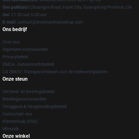
Ons pakhuis
5 Chuangye Road, Fuxin City, Guangdong Province, CN
Uur
: 21.00 uur 5.00 uur
E-mail
: contact@inventanimateshop.com
Ons bedrijf
Over ons
Algemene voorwaarden
Privacybeleid
DMCA - Auteursrechtbeleid
CA SB657: Transparantiewet voor de toeleveringsketen
Onze steun
Verzend- en leveringsbeleid
Betalingsvoorwaarden
Teruggave & terugbetalingsbeleid
Contacteer ons
Klantenhulp (FAQ)
Whosale
Onze winkel