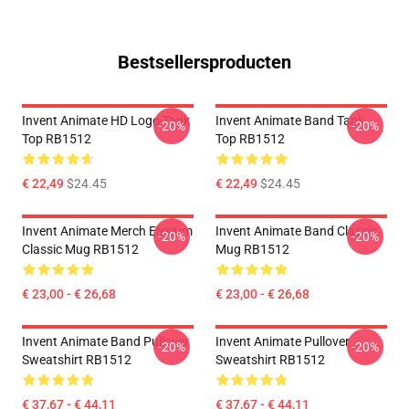
Bestsellersproducten
Invent Animate HD Logo Tank
Invent Animate Band Tank
-20%
-20%
Top RB1512
Top RB1512
€ 22,49
$24.45
€ 22,49
$24.45
Invent Animate Merch Elysium
Invent Animate Band Classic
-20%
-20%
Classic Mug RB1512
Mug RB1512
€ 23,00 - € 26,68
€ 23,00 - € 26,68
Invent Animate Band Pullover
Invent Animate Pullover
-20%
-20%
Sweatshirt RB1512
Sweatshirt RB1512
€ 37,67 - € 44,11
€ 37,67 - € 44,11