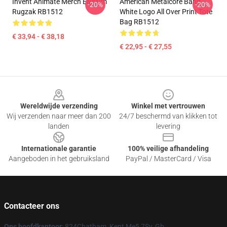
Invent Animate Merch Elysium
American Metalcore Band
-20%
-20%
Rugzak RB1512
White Logo All Over Print Tote
Bag RB1512
€ 33,94 - € 38,18
€ 22,95 - € 27,55
Footer
Wereldwijde verzending
Winkel met vertrouwen
Wij verzenden naar meer dan 200
24/7 beschermd van klikken tot
landen
levering
Internationale garantie
100% veilige afhandeling
Aangeboden in het gebruiksland
PayPal / MasterCard / Visa
Contacteer ons
Ons hoofdkantoor
: 824Chatham, Kent Me5 7Sy, Gb