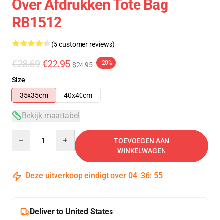
Over Afdrukken Tote Bag
RB1512
(5 customer reviews)
€28.69
€22.95
-20%
$24.95
Size
35x35cm
40x40cm
Bekijk maattabel
Quantity
TOEVOEGEN AAN
WINKELWAGEN
Deze uitverkoop eindigt over
04
:
36
:
54
Deliver to United States