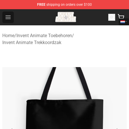
FREE
shipping on orders over $100
Invent Animate Shop - Official Invent Animate Merchandi
Open menu
Home
/
Invent Animate Toebehoren
/
Invent Animate Trekkoordzak