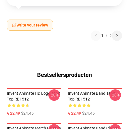
Write your review
1
/
2
Bestsellersproducten
Invent Animate HD Logo Tank
Invent Animate Band Tank
-20%
-20%
Top RB1512
Top RB1512
€ 22,49
$24.45
€ 22,49
$24.45
Invent Animate Merch Elysium
Invent Animate Band Classic