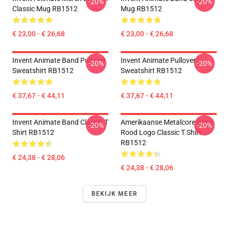
-20%
-20%
Classic Mug RB1512
Mug RB1512
€ 23,00 - € 26,68
€ 23,00 - € 26,68
Invent Animate Band Pullover
Invent Animate Pullover
-20%
-20%
Sweatshirt RB1512
Sweatshirt RB1512
€ 37,67 - € 44,11
€ 37,67 - € 44,11
Invent Animate Band Classic T
Amerikaanse Metalcore Band
-20%
-20%
Shirt RB1512
Rood Logo Classic T Shirt
RB1512
€ 24,38 - € 28,06
€ 24,38 - € 28,06
BEKIJK MEER