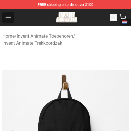
FREE
shipping on orders over $100
Invent Animate Shop - Official Invent Animate Merchandi
Open menu
Home
/
Invent Animate Toebehoren
/
Invent Animate Trekkoordzak