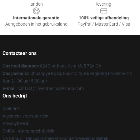
landen
levering
Internationale garantie
100% veilige afhandeling
Aangeboden in het gebruiksland
PayPal / MasterCard / Visa
Contacteer ons
Ons hoofdkantoor
: 824Chatham, Kent Me5 7Sy, Gb
Ons pakhuis
5 Chuangye Road, Fuxin City, Guangdong Province, CN
Uur
: 21.00 uur 5.00 uur
E-mail
: contact@inventanimateshop.com
Ons bedrijf
Over ons
Algemene voorwaarden
Privacybeleid
DMCA - Auteursrechtbeleid
CA SB657: Transparantiewet voor de toeleveringsketen