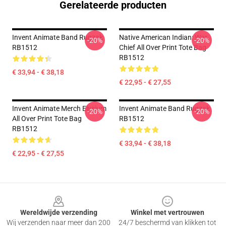
Gerelateerde producten
Invent Animate Band Rugzak
Native American Indian: War
-20%
-20%
RB1512
Chief All Over Print Tote Bag
RB1512
€ 33,94 - € 38,18
€ 22,95 - € 27,55
Invent Animate Merch Elysium
Invent Animate Band Rugzak
-20%
-20%
All Over Print Tote Bag
RB1512
RB1512
€ 33,94 - € 38,18
€ 22,95 - € 27,55
Footer
Wereldwijde verzending
Winkel met vertrouwen
Wij verzenden naar meer dan 200
24/7 beschermd van klikken tot