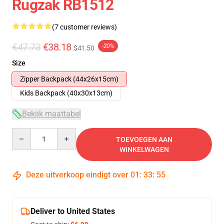
Rugzak RB1512
(7 customer reviews)
€47.73
€38.18
-20%
$41.50
Size
Zipper Backpack (44x26x15cm)
Kids Backpack (40x30x13cm)
Bekijk maattabel
Quantity
TOEVOEGEN AAN
WINKELWAGEN
Deze uitverkoop eindigt over
01
:
33
:
54
Deliver to United States