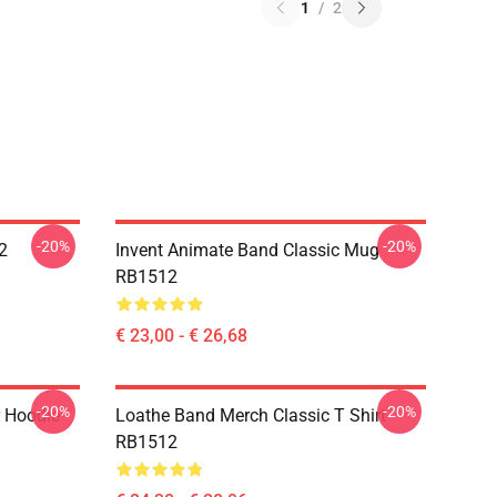
1
/
2
-20%
-20%
2
Invent Animate Band Classic Mug
RB1512
€ 23,00 - € 26,68
-20%
-20%
r Hoodie
Loathe Band Merch Classic T Shirt
RB1512