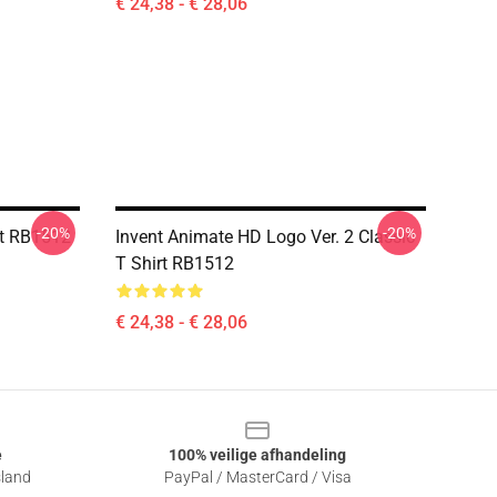
€ 24,38 - € 28,06
-20%
-20%
rt RB1512
Invent Animate HD Logo Ver. 2 Classic
T Shirt RB1512
€ 24,38 - € 28,06
e
100% veilige afhandeling
sland
PayPal / MasterCard / Visa