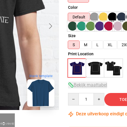
Color
Default
Size
S
M
L
XL
2X
Print Location
blank template
Bekijk maattabel
Quantity
TOE
Deze uitverkoop eindigt 