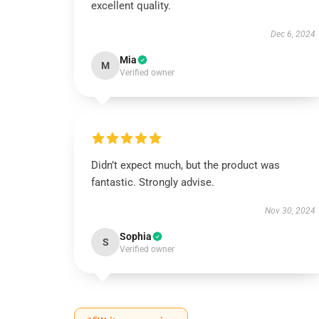
excellent quality.
Dec 6, 2024
Mia
M
Verified owner
Didn’t expect much, but the product was
fantastic. Strongly advise.
Nov 30, 2024
Sophia
S
Verified owner