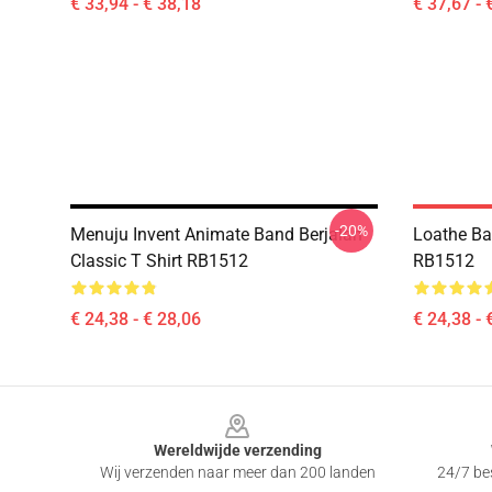
€ 33,94 - € 38,18
€ 37,67 - 
-20%
Menuju Invent Animate Band Berjalan
Loathe Ba
Classic T Shirt RB1512
RB1512
€ 24,38 - € 28,06
€ 24,38 - 
Footer
Wereldwijde verzending
Wij verzenden naar meer dan 200 landen
24/7 bes