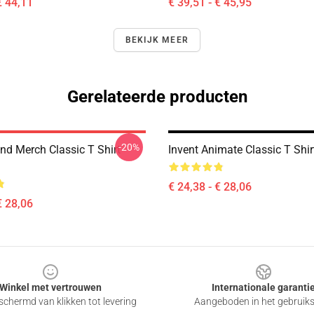
€ 44,11
€ 39,51 - € 45,95
BEKIJK MEER
Gerelateerde producten
-20%
nd Merch Classic T Shirt
Invent Animate Classic T Shi
€ 24,38 - € 28,06
€ 28,06
Winkel met vertrouwen
Internationale garanti
chermd van klikken tot levering
Aangeboden in het gebruik