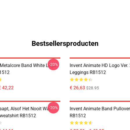
Bestsellersproducten
-20%
Metalcore Band White Logo
Invent Animate HD Logo Ver. 
B1512
Leggings RB1512
€ 42,22
€ 26,63
$28.95
-20%
aapt, Alsof Het Nooit Was
Invent Animate Band Pullove
Sweatshirt RB1512
RB1512