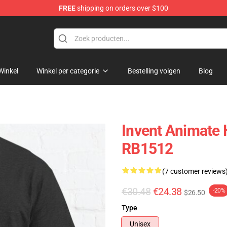
FREE
shipping on orders over $100
dise Store
Winkel
Winkel per categorie
Bestelling volgen
Blog
Invent Animate 
RB1512
(7 customer reviews
€30.48
€24.38
-20%
$26.50
Type
Unisex