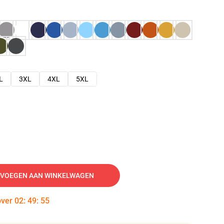
L
3XL
4XL
5XL
VOEGEN AAN WINKELWAGEN
over
02
:
49
:
54