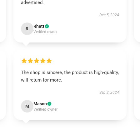
advertised.
Dec 5, 2024
Rhett
R
Verified owner
The shop is sincere, the product is high-quality,
will return for more.
Sep 2, 2024
Mason
M
Verified owner