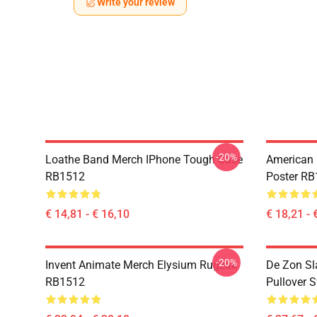
Write your review
-20%
Loathe Band Merch IPhone Tough Case
American 
RB1512
Poster R
€ 14,81 - € 16,10
€ 18,21 - 
-20%
Invent Animate Merch Elysium Rugzak
De Zon Sl
RB1512
Pullover 