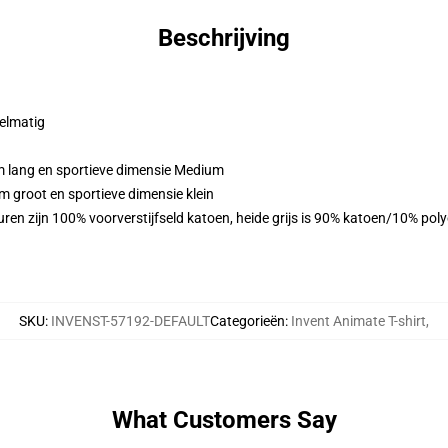
Beschrijving
gelmatig
m lang en sportieve dimensie Medium
m groot en sportieve dimensie klein
ren zijn 100% voorverstijfseld katoen, heide grijs is 90% katoen/10% pol
SKU
:
INVENST-57192-DEFAULT
Categorieën
:
Invent Animate T-shirt
,
What Customers Say