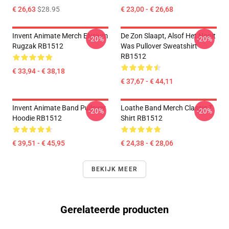
€ 26,63
$28.95
€ 23,00 - € 26,68
Invent Animate Merch Elysium
De Zon Slaapt, Alsof Het Nooit
-20%
-20%
Rugzak RB1512
Was Pullover Sweatshirt
RB1512
€ 33,94 - € 38,18
€ 37,67 - € 44,11
Invent Animate Band Pullover
Loathe Band Merch Classic T
-20%
-20%
Hoodie RB1512
Shirt RB1512
€ 39,51 - € 45,95
€ 24,38 - € 28,06
BEKIJK MEER
Gerelateerde producten