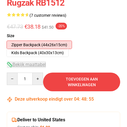
Rugzak RB1512
(7 customer reviews)
€47.73
€38.18
-20%
$41.50
Size
Zipper Backpack (44x26x15cm)
Kids Backpack (40x30x13cm)
Bekijk maattabel
Quantity
TOEVOEGEN AAN
WINKELWAGEN
Deze uitverkoop eindigt over
04
:
48
:
54
Deliver to United States