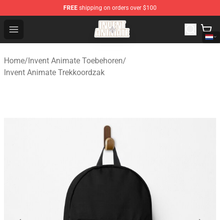
FREE
shipping on orders over $100
Invent Animate Shop - Official Invent Animate Merchandi
Open menu
Home
/
Invent Animate Toebehoren
/
Invent Animate Trekkoordzak