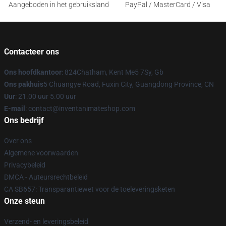
Aangeboden in het gebruiksland
PayPal / MasterCard / Visa
Contacteer ons
Ons hoofdkantoor
: 824Chatham, Kent Me5 7Sy, Gb
Ons pakhuis
5 Chuangye Road, Fuxin City, Guangdong Province, CN
Uur
: 21.00 uur 5.00 uur
E-mail
: contact@inventanimateshop.com
Ons bedrijf
Over ons
Algemene voorwaarden
Privacybeleid
DMCA - Auteursrechtbeleid
CA SB657: Transparantiewet voor de toeleveringsketen
Onze steun
Verzend- en leveringsbeleid