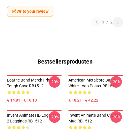
Write your review
1
/
2
Bestsellersproducten
Loathe Band Merch IPhone
American Metalcore Band
-20%
-20%
Tough Case RB1512
White Logo Poster RB1512
€ 14,81 - € 16,10
€ 18,21 - € 42,22
Invent Animate HD Logo Ver.
Invent Animate Band Classic
-20%
-20%
2 Leggings RB1512
Mug RB1512