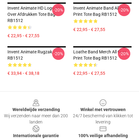
Invent Animate HD Logo Alles
Invent Animate Band All Over
-20%
-20%
Over Afdrukken Tote Bag
Print Tote Bag RB1512
RB1512
€ 22,95 - € 27,55
€ 22,95 - € 27,55
Invent Animate Rugzak
Loathe Band Merch All Over
-20%
-20%
RB1512
Print Tote Bag RB1512
€ 33,94 - € 38,18
€ 22,95 - € 27,55
Footer
Wereldwijde verzending
Winkel met vertrouwen
Wij verzenden naar meer dan 200
24/7 beschermd van klikken tot
landen
levering
Internationale garantie
100% veilige afhandeling