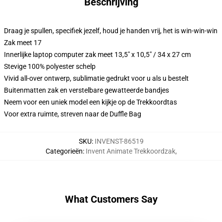
Beschrijving
Draag je spullen, specifiek jezelf, houd je handen vrij, het is win-win-win
Zak meet 17
Innerlijke laptop computer zak meet 13,5" x 10,5" / 34 x 27 cm
Stevige 100% polyester schelp
Vivid all-over ontwerp, sublimatie gedrukt voor u als u bestelt
Buitenmatten zak en verstelbare gewatteerde bandjes
Neem voor een uniek model een kijkje op de Trekkoordtas
Voor extra ruimte, streven naar de Duffle Bag
SKU
:
INVENST-86519
Categorieën
:
Invent Animate Trekkoordzak
,
What Customers Say