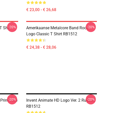
€ 23,00 - € 26,68
-20%
-20%
T Shirt
Amerikaanse Metalcore Band Rood
Logo Classic T Shirt RB1512
€ 24,38 - € 28,06
-20%
-20%
Print Tote
Invent Animate HD Logo Ver. 2 Rugzak
RB1512