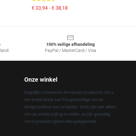
€ 33,94 - € 38,18
e
100% veilige afhandeling
sland
PayPal / MasterCard / Visa
Onze winkel
Dagelijks ontwerpen we nieuwe producten om u
een breed scala aan hoogwaardige, mooie
designstukken aan te bieden. Deze zijn niet alleen
om uw unieke stijl op te vallen, ze zijn geweldig
om te pronken tijdens elke gelegenheid.