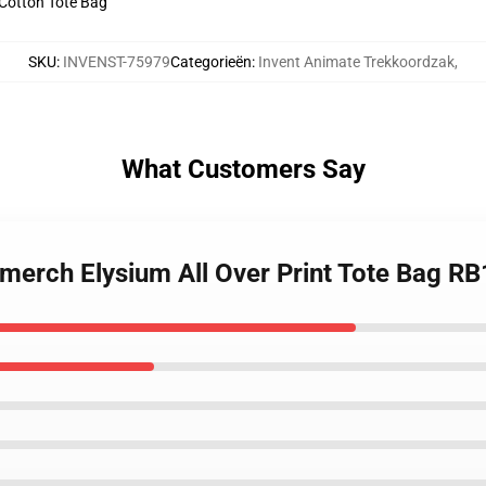
e Cotton Tote Bag
SKU
:
INVENST-75979
Categorieën
:
Invent Animate Trekkoordzak
,
What Customers Say
 merch Elysium All Over Print Tote Bag R