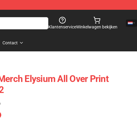
Klantenservice
Winkelwagen bekijken
Contact
Merch Elysium All Over Print
2
)