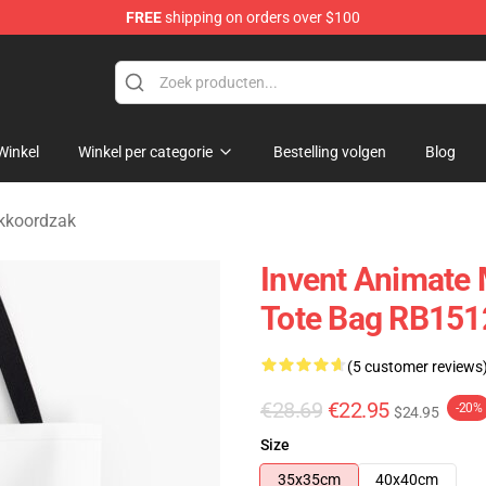
FREE
shipping on orders over $100
dise Store
Winkel
Winkel per categorie
Bestelling volgen
Blog
ekkoordzak
Invent Animate 
Tote Bag RB151
(5 customer reviews
€28.69
€22.95
-20%
$24.95
Size
35x35cm
40x40cm