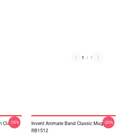
1
/
1
-20%
-20%
m Classic
Invent Animate Band Classic Mug
RB1512