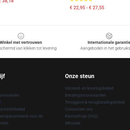
€ 38,18
€ 22,95 - € 27,55
Winkel met vertrouwen
Internationale garanti
chermd van klikken tot levering
Aangeboden in het gebruik
jf
Onze steun
Verzend- en leveringsbeleid
oorwaarden
Betalingsvoorwaarden
d
Teruggave & terugbetalingsbeleid
rsrechtbeleid
Contacteer ons
ransparantiewet voor de
Klantenhulp (FAQ)
keten
Whosale