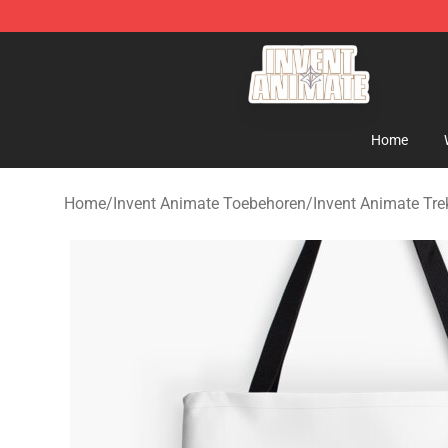
Invent Animate Shop - Official Invent Animate Merchan
Home
Home
/
Invent Animate Toebehoren
/
Invent Animate Tr