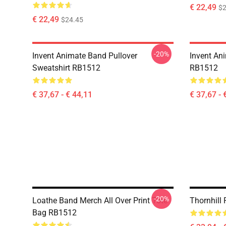
€ 22,49
$2
€ 22,49
$24.45
-20%
Invent Animate Band Pullover
Invent An
Sweatshirt RB1512
RB1512
€ 37,67 - € 44,11
€ 37,67 - 
-20%
Loathe Band Merch All Over Print Tote
Thornhill
Bag RB1512