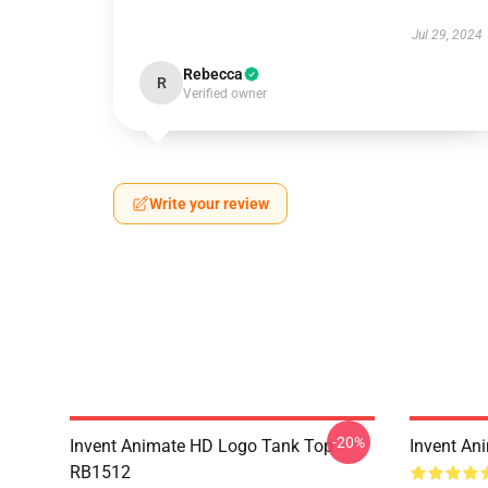
Jul 29, 2024
Rebecca
R
Verified owner
Write your review
-20%
Invent Animate HD Logo Tank Top
Invent An
RB1512