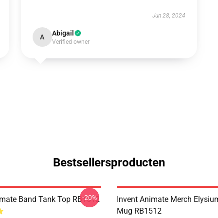
Jun 28, 2024
Abigail
A
Verified owner
Bestsellersproducten
-20%
imate Band Tank Top RB1512
Invent Animate Merch Elysiu
Mug RB1512