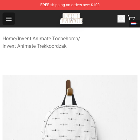
FREE
shipping on orders over $100
Invent Animate Shop - Official Invent Animate Merchandi
Open menu
Home
/
Invent Animate Toebehoren
/
Invent Animate Trekkoordzak