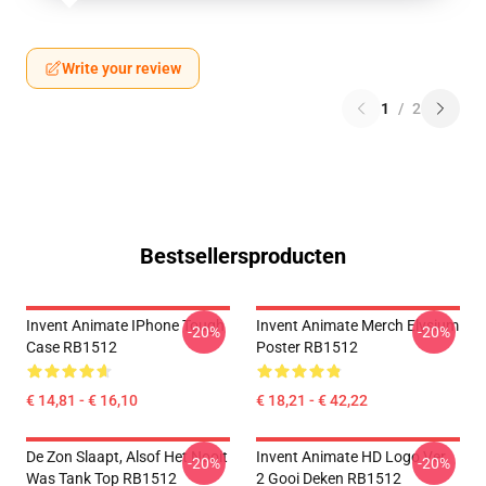
Write your review
1
/
2
Bestsellersproducten
Invent Animate IPhone Tough
Invent Animate Merch Elysium
-20%
-20%
Case RB1512
Poster RB1512
€ 14,81 - € 16,10
€ 18,21 - € 42,22
De Zon Slaapt, Alsof Het Nooit
Invent Animate HD Logo Ver.
-20%
-20%
Was Tank Top RB1512
2 Gooi Deken RB1512