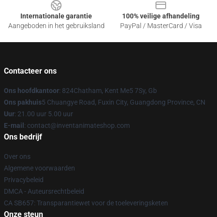
Internationale garantie
100% veilige afhandeling
Aangeboden in het gebruiksland
PayPal / MasterCard / Visa
Contacteer ons
Ons hoofdkantoor
: 824Chatham, Kent Me5 7Sy, Gb
Ons pakhuis
5 Chuangye Road, Fuxin City, Guangdong Province, CN
Uur
: 21.00 uur 5.00 uur
E-mail
: contact@inventanimateshop.com
Ons bedrijf
Over ons
Algemene voorwaarden
Privacybeleid
DMCA - Auteursrechtbeleid
CA SB657: Transparantiewet voor de toeleveringsketen
Onze steun