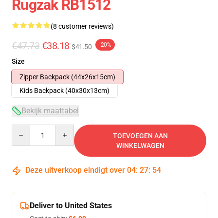
Rugzak RB1512
(8 customer reviews)
€47.73
€38.18
-20%
$41.50
Size
Zipper Backpack (44x26x15cm)
Kids Backpack (40x30x13cm)
Bekijk maattabel
Quantity
TOEVOEGEN AAN
WINKELWAGEN
Deze uitverkoop eindigt over
04
:
27
:
53
Deliver to United States