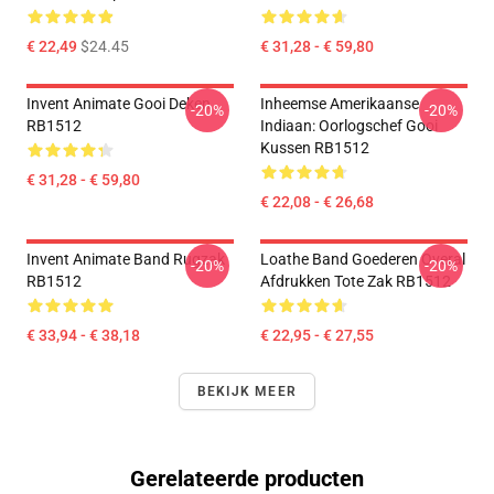
€ 22,49
$24.45
€ 31,28 - € 59,80
Invent Animate Gooi Deken
Inheemse Amerikaanse
-20%
-20%
RB1512
Indiaan: Oorlogschef Gooi
Kussen RB1512
€ 31,28 - € 59,80
€ 22,08 - € 26,68
Invent Animate Band Rugzak
Loathe Band Goederen Overal
-20%
-20%
RB1512
Afdrukken Tote Zak RB1512
€ 33,94 - € 38,18
€ 22,95 - € 27,55
BEKIJK MEER
Gerelateerde producten