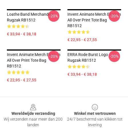
Loathe Band Merchandise
Invent Animate Merch Elysium
-20%
-20%
Rugzak RB1512
All Over Print Tote Bag
RB1512
€ 33,94 - € 38,18
€ 22,95 - € 27,55
Invent Animate Merch Elysium
ERRA Rode Burst Logo
-20%
-20%
All Over Print Tote Bag
Rugzak RB1512
RB1512
€ 33,94 - € 38,18
€ 22,95 - € 27,55
Footer
Wereldwijde verzending
Winkel met vertrouwen
Wij verzenden naar meer dan 200
24/7 beschermd van klikken tot
landen
levering