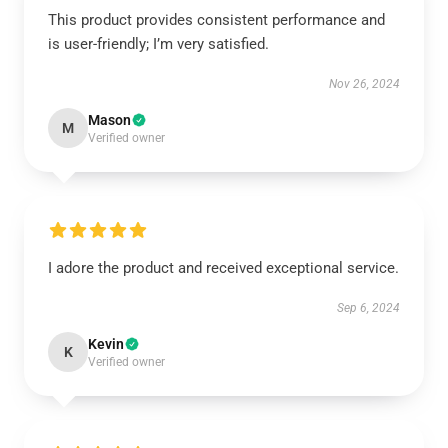
This product provides consistent performance and
is user-friendly; I’m very satisfied.
Nov 26, 2024
Mason
M
Verified owner
I adore the product and received exceptional service.
Sep 6, 2024
Kevin
K
Verified owner