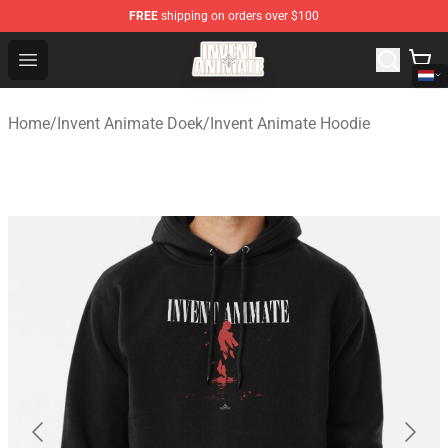
FREE
shipping on orders over $100
Invent Animate Shop - Official Invent Animate Merchandi
Open menu
Home
/
Invent Animate Doek
/
Invent Animate Hoodie