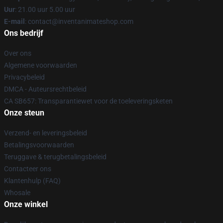
Uur
: 21.00 uur 5.00 uur
E-mail
: contact@inventanimateshop.com
Ons bedrijf
Over ons
Algemene voorwaarden
Privacybeleid
DMCA - Auteursrechtbeleid
CA SB657: Transparantiewet voor de toeleveringsketen
Onze steun
Verzend- en leveringsbeleid
Betalingsvoorwaarden
Teruggave & terugbetalingsbeleid
Contacteer ons
Klantenhulp (FAQ)
Whosale
Onze winkel