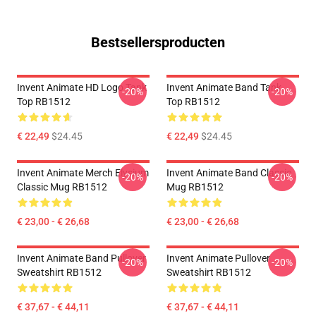
Bestsellersproducten
Invent Animate HD Logo Tank
Invent Animate Band Tank
-20%
-20%
Top RB1512
Top RB1512
€ 22,49
$24.45
€ 22,49
$24.45
Invent Animate Merch Elysium
Invent Animate Band Classic
-20%
-20%
Classic Mug RB1512
Mug RB1512
€ 23,00 - € 26,68
€ 23,00 - € 26,68
Invent Animate Band Pullover
Invent Animate Pullover
-20%
-20%
Sweatshirt RB1512
Sweatshirt RB1512
€ 37,67 - € 44,11
€ 37,67 - € 44,11