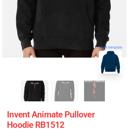
blank template
Invent Animate Pullover
Hoodie RB1512