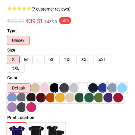
(7 customer reviews)
€49.39
€39.51
-20%
$42.95
Type
Unisex
Size
S
M
L
XL
2XL
3XL
4XL
5XL
Color
Default
Print Location