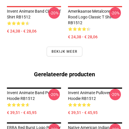
Invent Animate Band Classic T
Amerikaanse Metalcore Band
-20%
-20%
Shirt RB1512
Rood Logo Classic T Shirt
RB1512
€ 24,38 - € 28,06
€ 24,38 - € 28,06
BEKIJK MEER
Gerelateerde producten
Invent Animate Band Pullover
Invent Animate Pullover
-20%
-20%
Hoodie RB1512
Hoodie RB1512
€ 39,51 - € 45,95
€ 39,51 - € 45,95
ERRA Red Burst Logo Pullover
Native American Indian: War