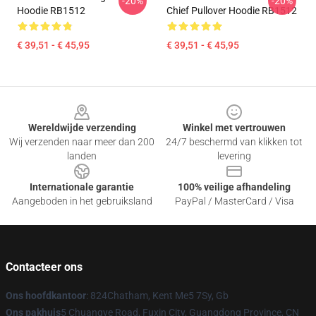
-20%
-20%
Hoodie RB1512
Chief Pullover Hoodie RB1512
€ 39,51 - € 45,95
€ 39,51 - € 45,95
Footer
Wereldwijde verzending
Winkel met vertrouwen
Wij verzenden naar meer dan 200
24/7 beschermd van klikken tot
landen
levering
Internationale garantie
100% veilige afhandeling
Aangeboden in het gebruiksland
PayPal / MasterCard / Visa
Contacteer ons
Ons hoofdkantoor
: 824Chatham, Kent Me5 7Sy, Gb
Ons pakhuis
5 Chuangye Road, Fuxin City, Guangdong Province, CN