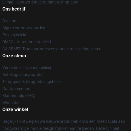
E-mail
: contact@inventanimateshop.com
Ons bedrijf
Over ons
Algemene voorwaarden
Privacybeleid
DMCA - Auteursrechtbeleid
CA SB657: Transparantiewet voor de toeleveringsketen
Onze steun
Verzend- en leveringsbeleid
Betalingsvoorwaarden
Teruggave & terugbetalingsbeleid
Contacteer ons
Klantenhulp (FAQ)
Whosale
Onze winkel
Dagelijks ontwerpen we nieuwe producten om u een breed scala aan
hoogwaardige, mooie designstukken aan te bieden. Deze zijn niet