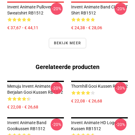
Invent Animate Pullover
Invent Animate Band Classic T
-20%
-20%
Sweatshirt RB1512
Shirt RB1512
€ 37,67 - € 44,11
€ 24,38 - € 28,06
BEKIJK MEER
Gerelateerde producten
Menuju Invent Animate Band
Thornhill Gooi Kussen RB1512
-20%
-20%
Berjalan Gooi Kussen RB1512
€ 22,08 - € 26,68
€ 22,08 - € 26,68
Invent Animate Band
Invent Animate HD Logo Gooi
-20%
-20%
Gooikussen RB1512
Kussen RB1512