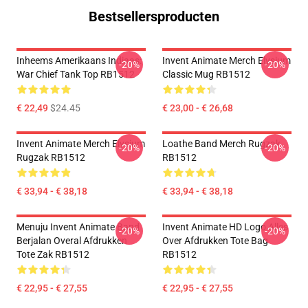
Bestsellersproducten
Inheems Amerikaans Indiaas:
Invent Animate Merch Elysium
-20%
-20%
War Chief Tank Top RB1512
Classic Mug RB1512
€ 22,49
$24.45
€ 23,00 - € 26,68
Invent Animate Merch Elysium
Loathe Band Merch Rugzak
-20%
-20%
Rugzak RB1512
RB1512
€ 33,94 - € 38,18
€ 33,94 - € 38,18
Menuju Invent Animate Band
Invent Animate HD Logo Alles
-20%
-20%
Berjalan Overal Afdrukken
Over Afdrukken Tote Bag
Tote Zak RB1512
RB1512
€ 22,95 - € 27,55
€ 22,95 - € 27,55