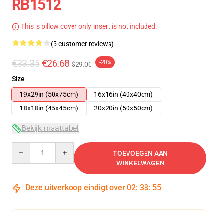
RB1512
This is pillow cover only, insert is not included.
(5 customer reviews)
€33.35
€26.68
-20%
$29.00
Size
19x29in (50x75cm)
16x16in (40x40cm)
18x18in (45x45cm)
20x20in (50x50cm)
Bekijk maattabel
Quantity
TOEVOEGEN AAN
WINKELWAGEN
Deze uitverkoop eindigt over
02
:
38
:
54