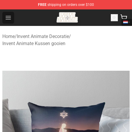
FREE
shipping on orders over $100
Invent Animate Shop - Official Invent Animate Merchandi
Open menu
Home
/
Invent Animate Decoratie
/
Invent Animate Kussen gooien