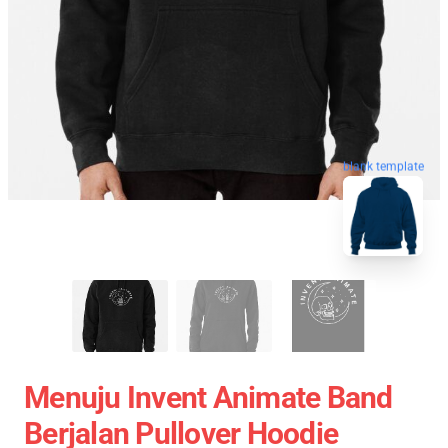
blank template
Menuju Invent Animate Band
Berjalan Pullover Hoodie