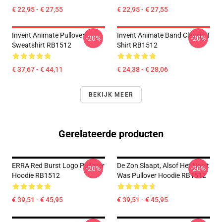
€ 22,95 - € 27,55
€ 22,95 - € 27,55
Invent Animate Pullover
Invent Animate Band Classic T
-20%
-20%
Sweatshirt RB1512
Shirt RB1512
€ 37,67 - € 44,11
€ 24,38 - € 28,06
BEKIJK MEER
Gerelateerde producten
ERRA Red Burst Logo Pullover
De Zon Slaapt, Alsof Het Nooit
-20%
-20%
Hoodie RB1512
Was Pullover Hoodie RB1512
€ 39,51 - € 45,95
€ 39,51 - € 45,95