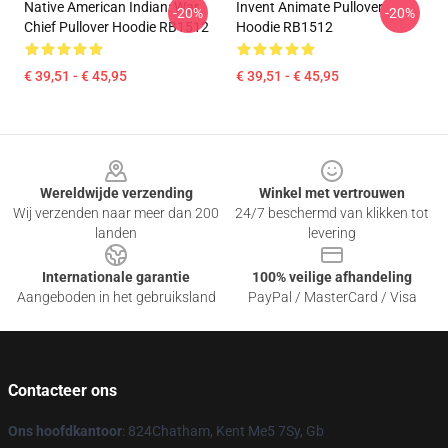
Native American Indian: War
Invent Animate Pullover
-20%
-20%
Chief Pullover Hoodie RB1512
Hoodie RB1512
€ 39,51 - € 45,95
€ 39,51 - € 45,95
Footer
Wereldwijde verzending
Winkel met vertrouwen
Wij verzenden naar meer dan 200
24/7 beschermd van klikken tot
landen
levering
Internationale garantie
100% veilige afhandeling
Aangeboden in het gebruiksland
PayPal / MasterCard / Visa
Contacteer ons
Ons hoofdkantoor
: 824Chatham, Kent Me5 7Sy, Gb