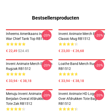
Bestsellersproducten
Inheems Amerikaans Indiaas:
Invent Animate Merch Elysium
-20%
-20%
War Chief Tank Top RB1512
Classic Mug RB1512
€ 22,49
$24.45
€ 23,00 - € 26,68
Invent Animate Merch Elysium
Loathe Band Merch Rugzak
-20%
-20%
Rugzak RB1512
RB1512
€ 33,94 - € 38,18
€ 33,94 - € 38,18
Menuju Invent Animate Band
Invent Animate HD Logo Alles
-20%
-20%
Berjalan Overal Afdrukken
Over Afdrukken Tote Bag
Tote Zak RB1512
RB1512