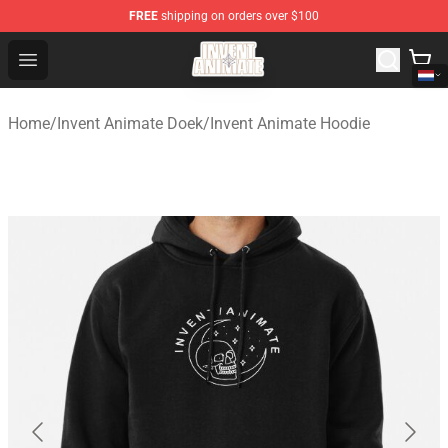
FREE
shipping on orders over $100
Invent Animate Shop - Official Invent Animate Merchandi
Open menu
Home
/
Invent Animate Doek
/
Invent Animate Hoodie