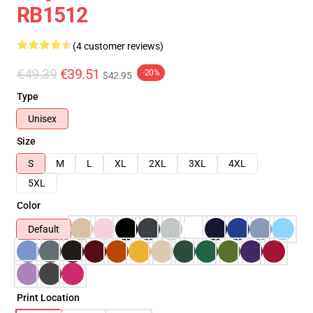
RB1512
(4 customer reviews)
€49.39
€39.51
-20%
$42.95
Type
Unisex
Size
S
M
L
XL
2XL
3XL
4XL
5XL
Color
Default
Print Location