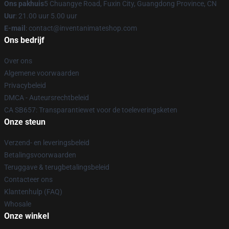
Ons pakhuis
5 Chuangye Road, Fuxin City, Guangdong Province, CN
Uur
: 21.00 uur 5.00 uur
E-mail
: contact@inventanimateshop.com
Ons bedrijf
Over ons
Algemene voorwaarden
Privacybeleid
DMCA - Auteursrechtbeleid
CA SB657: Transparantiewet voor de toeleveringsketen
Onze steun
Verzend- en leveringsbeleid
Betalingsvoorwaarden
Teruggave & terugbetalingsbeleid
Contacteer ons
Klantenhulp (FAQ)
Whosale
Onze winkel