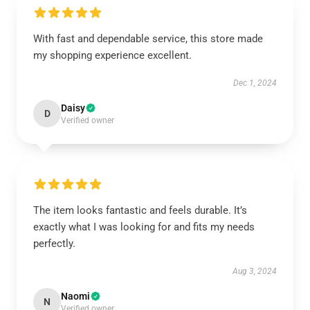
With fast and dependable service, this store made
my shopping experience excellent.
Dec 1, 2024
Daisy
D
Verified owner
The item looks fantastic and feels durable. It’s
exactly what I was looking for and fits my needs
perfectly.
Aug 3, 2024
Naomi
N
Verified owner