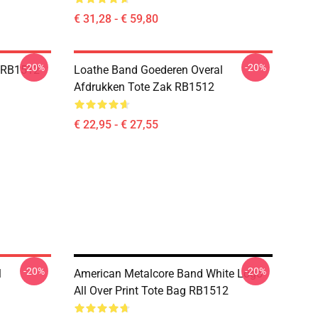
€ 31,28 - € 59,80
-20%
-20%
 RB1512
Loathe Band Goederen Overal
Afdrukken Tote Zak RB1512
€ 22,95 - € 27,55
-20%
-20%
l
American Metalcore Band White Logo
All Over Print Tote Bag RB1512