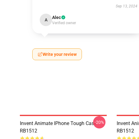
Sep 13, 2024
Alec
A
Verified owner
Write your review
-20%
Invent Animate IPhone Tough Case
Invent An
RB1512
RB1512