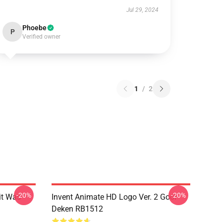
Jul 29, 2024
Phoebe
P
Verified owner
1
/
2
-20%
-20%
it Was
Invent Animate HD Logo Ver. 2 Gooi
Deken RB1512