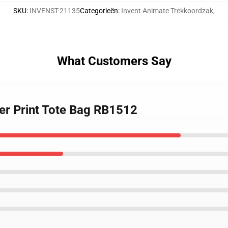
SKU
:
INVENST-21135
Categorieën
:
Invent Animate Trekkoordzak
,
What Customers Say
Over Print Tote Bag RB1512