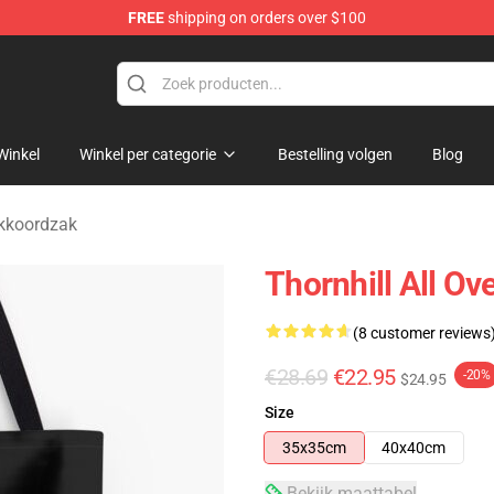
FREE
shipping on orders over $100
dise Store
Winkel
Winkel per categorie
Bestelling volgen
Blog
ekkoordzak
Thornhill All Ov
(8 customer reviews
€28.69
€22.95
-20%
$24.95
Size
35x35cm
40x40cm
Bekijk maattabel