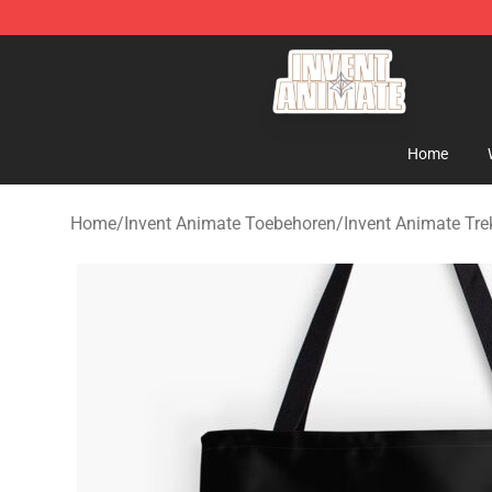
Invent Animate Shop - Official Invent Animate Merchan
Home
Home
/
Invent Animate Toebehoren
/
Invent Animate Tr