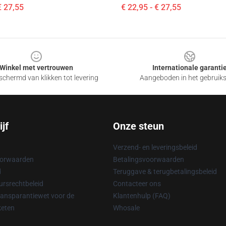
€ 27,55
€ 22,95 - € 27,55
Winkel met vertrouwen
Internationale garanti
chermd van klikken tot levering
Aangeboden in het gebruik
jf
Onze steun
Verzend- en leveringsbeleid
oorwaarden
Betalingsvoorwaarden
d
Teruggave & terugbetalingsbeleid
rsrechtbeleid
Contacteer ons
ransparantiewet voor de
Klantenhulp (FAQ)
keten
Whosale