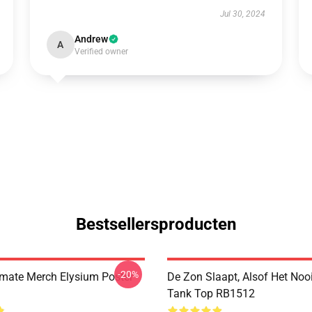
Jul 30, 2024
Andrew
A
Verified owner
Bestsellersproducten
-20%
imate Merch Elysium Poster
De Zon Slaapt, Alsof Het Noo
Tank Top RB1512