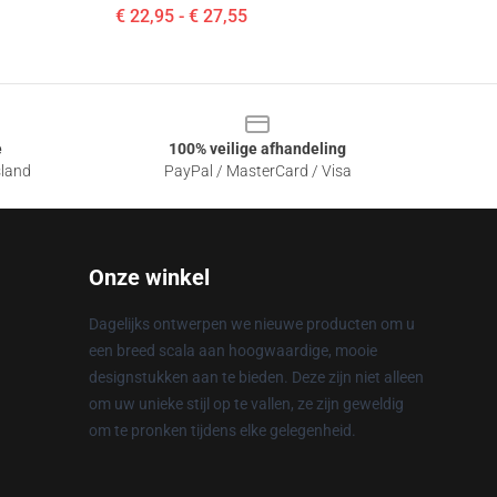
€ 22,95 - € 27,55
e
100% veilige afhandeling
sland
PayPal / MasterCard / Visa
Onze winkel
Dagelijks ontwerpen we nieuwe producten om u
een breed scala aan hoogwaardige, mooie
designstukken aan te bieden. Deze zijn niet alleen
om uw unieke stijl op te vallen, ze zijn geweldig
om te pronken tijdens elke gelegenheid.