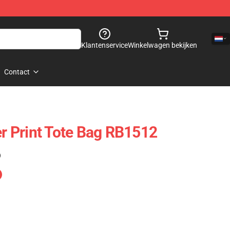
Klantenservice
Winkelwagen bekijken
Contact
er Print Tote Bag RB1512
)