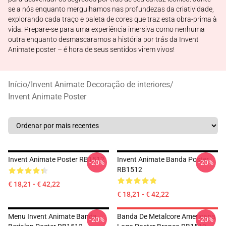
se a nós enquanto mergulhamos nas profundezas da criatividade,
explorando cada traço e paleta de cores que traz esta obra-prima à
vida. Prepare-se para uma experiência imersiva como nenhuma
outra enquanto desmascaramos a história por trás da Invent
Animate poster – é hora de seus sentidos virem vivos!
Início
/
Invent Animate Decoração de interiores
/
Invent Animate Poster
Invent Animate Poster RB1512
Invent Animate Banda Poster
-20%
-20%
RB1512
€ 18,21 - € 42,22
€ 18,21 - € 42,22
Menu Invent Animate Banda
Banda De Metalcore Americana
-20%
-20%