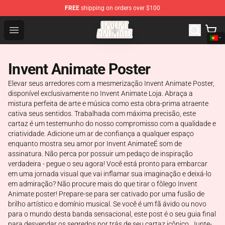
FREE
shipping on orders over $100
Invent Animate Shop - Official Invent Animate Merchandi
Open menu
Invent Animate Poster
Elevar seus arredores com a mesmerização Invent Animate Poster,
disponível exclusivamente no Invent Animate Loja. Abraça a
mistura perfeita de arte e música como esta obra-prima atraente
cativa seus sentidos. Trabalhada com máxima precisão, este
cartaz é um testemunho do nosso compromisso com a qualidade e
criatividade. Adicione um ar de confiança a qualquer espaço
enquanto mostra seu amor por Invent AnimateÉ som de
assinatura. Não perca por possuir um pedaço de inspiração
verdadeira - pegue o seu agora! Você está pronto para embarcar
em uma jornada visual que vai inflamar sua imaginação e deixá-lo
em admiração? Não procure mais do que tirar o fôlego Invent
Animate poster! Prepare-se para ser cativado por uma fusão de
brilho artístico e domínio musical. Se você é um fã ávido ou novo
para o mundo desta banda sensacional, este post é o seu guia final
para desvendar os segredos por trás de seu cartaz icônico. Junte-