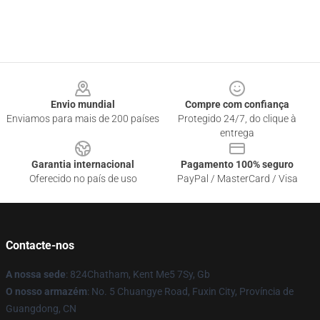
Footer
Envio mundial
Compre com confiança
Enviamos para mais de 200 países
Protegido 24/7, do clique à
entrega
Garantia internacional
Pagamento 100% seguro
Oferecido no país de uso
PayPal / MasterCard / Visa
Contacte-nos
A nossa sede
: 824Chatham, Kent Me5 7Sy, Gb
O nosso armazém
: No. 5 Chuangye Road, Fuxin City, Província de
Guangdong, CN