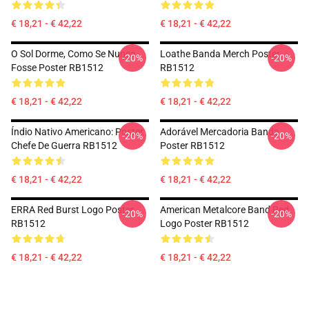
€ 18,21 - € 42,22
€ 18,21 - € 42,22
O Sol Dorme, Como Se Nunca
Loathe Banda Merch Poster
-20%
-20%
Fosse Poster RB1512
RB1512
€ 18,21 - € 42,22
€ 18,21 - € 42,22
Índio Nativo Americano: Poster
Adorável Mercadoria Banda
-20%
-20%
Chefe De Guerra RB1512
Poster RB1512
€ 18,21 - € 42,22
€ 18,21 - € 42,22
ERRA Red Burst Logo Poster
American Metalcore Band Red
-20%
-20%
RB1512
Logo Poster RB1512
€ 18,21 - € 42,22
€ 18,21 - € 42,22