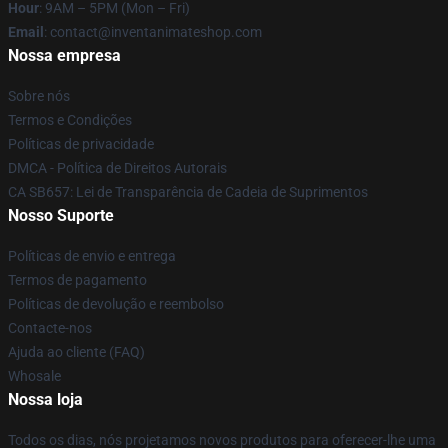
Hour
: 9AM – 5PM (Mon – Fri)
Email
: contact@inventanimateshop.com
Nossa empresa
Sobre nós
Termos e Condições
Políticas de privacidade
DMCA - Política de Direitos Autorais
CA SB657: Lei de Transparência de Cadeia de Suprimentos
Nosso Suporte
Políticas de envio e entrega
Termos de pagamento
Políticas de devolução e reembolso
Contacte-nos
Ajuda ao cliente (FAQ)
Whosale
Nossa loja
Todos os dias, nós projetamos novos produtos para oferecer-lhe uma