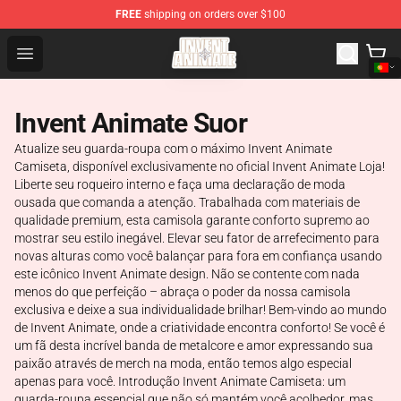
FREE
shipping on orders over $100
Invent Animate Shop - Official Invent Animate Merchandi
Open menu
Invent Animate Suor
Atualize seu guarda-roupa com o máximo Invent Animate
Camiseta, disponível exclusivamente no oficial Invent Animate Loja!
Liberte seu roqueiro interno e faça uma declaração de moda
ousada que comanda a atenção. Trabalhada com materiais de
qualidade premium, esta camisola garante conforto supremo ao
mostrar seu estilo inegável. Elevar seu fator de arrefecimento para
novas alturas como você balançar para fora em confiança usando
este icônico Invent Animate design. Não se contente com nada
menos do que perfeição – abraça o poder da nossa camisola
exclusiva e deixe a sua individualidade brilhar! Bem-vindo ao mundo
de Invent Animate, onde a criatividade encontra conforto! Se você é
um fã desta incrível banda de metalcore e amor expressando sua
paixão através de merch na moda, então temos algo especial
apenas para você. Introdução Invent Animate Camiseta: um
guarda-roupa essencial que não só mantém você acolhedor, mas