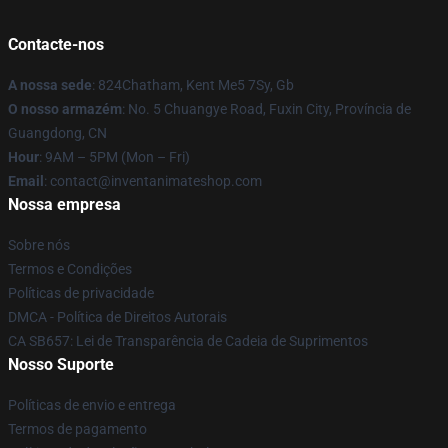
Contacte-nos
A nossa sede
: 824Chatham, Kent Me5 7Sy, Gb
O nosso armazém
: No. 5 Chuangye Road, Fuxin City, Província de
Guangdong, CN
Hour
: 9AM – 5PM (Mon – Fri)
Email
: contact@inventanimateshop.com
Nossa empresa
Sobre nós
Termos e Condições
Políticas de privacidade
DMCA - Política de Direitos Autorais
CA SB657: Lei de Transparência de Cadeia de Suprimentos
Nosso Suporte
Políticas de envio e entrega
Termos de pagamento