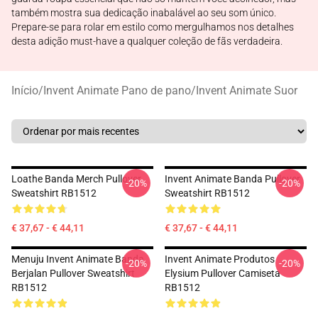
também mostra sua dedicação inabalável ao seu som único.
Prepare-se para rolar em estilo como mergulhamos nos detalhes
desta adição must-have a qualquer coleção de fãs verdadeira.
Início
/
Invent Animate Pano de pano
/
Invent Animate Suor
Loathe Banda Merch Pullover
Invent Animate Banda Pullover
-20%
-20%
Sweatshirt RB1512
Sweatshirt RB1512
€ 37,67 - € 44,11
€ 37,67 - € 44,11
Menuju Invent Animate Banda
Invent Animate Produtos
-20%
-20%
Berjalan Pullover Sweatshirt
Elysium Pullover Camiseta
RB1512
RB1512