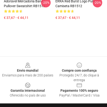
Adorável Mercadoria Banda
ERRA Red Burst Logo Pullover
-20%
-20%
Pullover Sweatshirt RB1512
Camiseta RB1512
€ 37,67 - € 44,11
€ 37,67 - € 44,11
Footer
Envio mundial
Compre com confiança
Enviamos para mais de 200 países
Protegido 24/7, do clique à
entrega
Garantia internacional
Pagamento 100% seguro
Oferecido no país de uso
PayPal / MasterCard / Visa