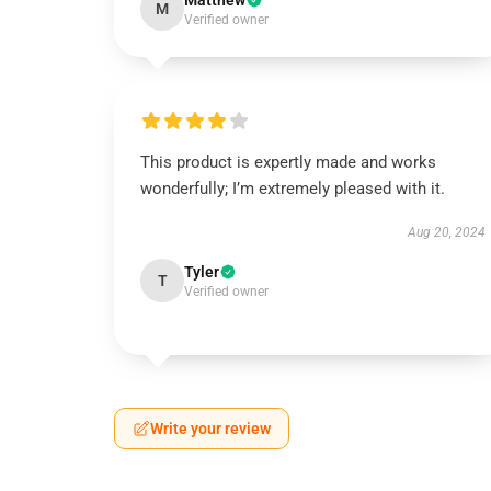
Matthew
M
Verified owner
This product is expertly made and works
wonderfully; I’m extremely pleased with it.
Aug 20, 2024
Tyler
T
Verified owner
Write your review