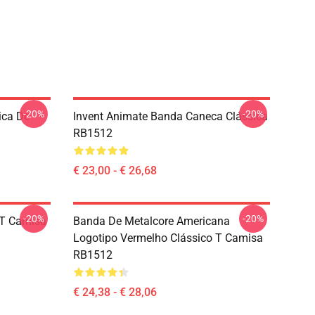
-20%
-20%
ica De
Invent Animate Banda Caneca Clássica
RB1512
€ 23,00 - € 26,68
-20%
-20%
 T Camisa
Banda De Metalcore Americana
Logotipo Vermelho Clássico T Camisa
RB1512
€ 24,38 - € 28,06