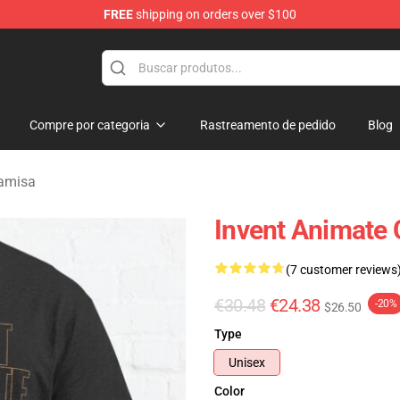
FREE
shipping on orders over $100
dise Store
Compre por categoria
Rastreamento de pedido
Blog
Camisa
Invent Animate 
(7 customer reviews
€30.48
€24.38
-20%
$26.50
Type
Unisex
Color