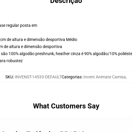
Descrição
ase regular posta em
cm de altura e dimensão desportiva Médio
m de altura e dimensão desportiva
s são 100% algodão preshrunk, heather cinza é 90% algodão/10% poliéste
ara robustez
SKU
:
INVENST-14533-DEFAULT
Categorias
:
Invent Animate Camisa
,
What Customers Say