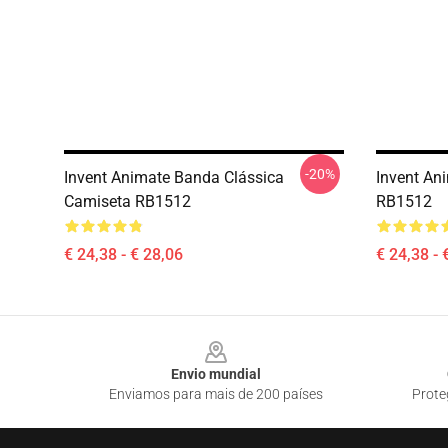
-20%
Invent Animate Banda Clássica
Invent An
Camiseta RB1512
RB1512
€ 24,38 - € 28,06
€ 24,38 - 
Footer
Envio mundial
Enviamos para mais de 200 países
Prote