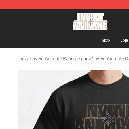
Invent Animate Shop - Official Invent Animate Merchan
Início
Loja
Início
/
Invent Animate Pano de pano
/
Invent Animate 