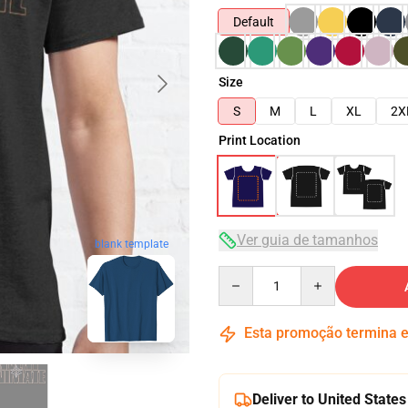
Default
Size
S
M
L
XL
2X
Print Location
Ver guia de tamanhos
blank template
Quantity
Esta promoção termina
Deliver to United States