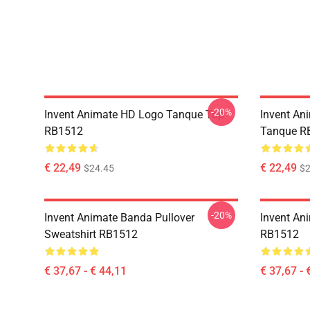
-20%
Invent Animate HD Logo Tanque Top
Invent An
RB1512
Tanque R
€ 22,49
€ 22,49
$24.45
$2
-20%
Invent Animate Banda Pullover
Invent An
Sweatshirt RB1512
RB1512
€ 37,67 - € 44,11
€ 37,67 - 