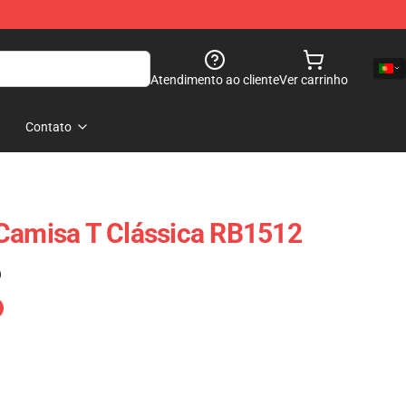
Atendimento ao cliente
Ver carrinho
Contato
Camisa T Clássica RB1512
)