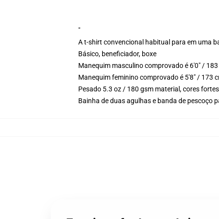
"
A t-shirt convencional habitual para em uma b
Básico, beneficiador, boxe
Manequim masculino comprovado é 6'0" / 183 
Manequim feminino comprovado é 5'8" / 173 c
Pesado 5.3 oz / 180 gsm material, cores forte
Bainha de duas agulhas e banda de pescoço p