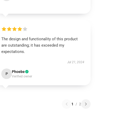
The design and functionality of this product
are outstanding; it has exceeded my
expectations.
Jul 21, 2024
Phoebe
P
Verified owner
1
/
2