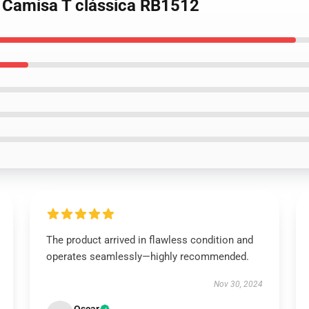
e Camisa T clássica RB1512
The product arrived in flawless condition and
operates seamlessly—highly recommended.
Nov 30, 2024