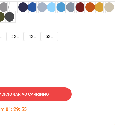
L
3XL
4XL
5XL
ADICIONAR AO CARRINHO
 em
01
:
29
:
54