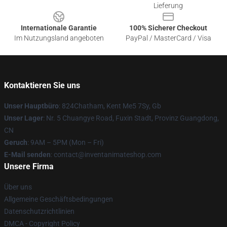
Lieferung
Internationale Garantie
100% Sicherer Checkout
Im Nutzungsland angeboten
PayPal / MasterCard / Visa
Kontaktieren Sie uns
Unser Hauptbüro
: 824Chatham, Kent Me5 7Sy, Gb
Unser Lager
: Nr. 5 Chuangye Road, Fuxin Stadt, Provinz Guangdong,
CN
Geruch
: 9AM – 5PM (Mon – Fri)
E-Mail senden
: contact@inventanimateshop.com
Unsere Firma
Über uns
Allgemeine Geschäftsbedingungen
Datenschutzrichtlinien
DMCA - Copyright Policy