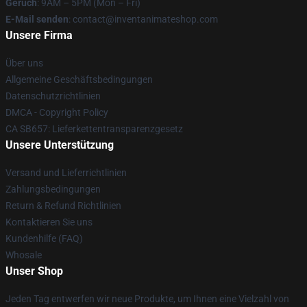
Geruch
: 9AM – 5PM (Mon – Fri)
E-Mail senden
: contact@inventanimateshop.com
Unsere Firma
Über uns
Allgemeine Geschäftsbedingungen
Datenschutzrichtlinien
DMCA - Copyright Policy
CA SB657: Lieferkettentransparenzgesetz
Unsere Unterstützung
Versand und Lieferrichtlinien
Zahlungsbedingungen
Return & Refund Richtlinien
Kontaktieren Sie uns
Kundenhilfe (FAQ)
Whosale
Unser Shop
Jeden Tag entwerfen wir neue Produkte, um Ihnen eine Vielzahl von