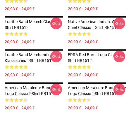
20,93 £ - 24,09 £
20,93 £ - 24,09 £
Loathe Band Mercch Classic T
Native American Indian: War
-20%
-20%
Shirt RB1512
Chief Classic T Shirt RB1512
20,93 £ - 24,09 £
20,93 £ - 24,09 £
Loathe Band Merchandise
ERRA Red Burst Logo Classic T-
-20%
-20%
Klassisches T-Shirt RB1512
Shirt RB1512
20,93 £ - 24,09 £
20,93 £ - 24,09 £
American Metalcore Band Red
American Metalcore Band White
-20%
-20%
Logo Classic T-Shirt RB1512
Logo Classic T-Shirt RB1512
20,93 £ - 24,09 £
20,93 £ - 24,09 £