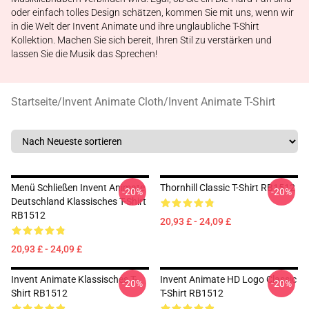
oder einfach tolles Design schätzen, kommen Sie mit uns, wenn wir
in die Welt der Invent Animate und ihre unglaubliche T-Shirt
Kollektion. Machen Sie sich bereit, Ihren Stil zu verstärken und
lassen Sie die Musik das Sprechen!
Startseite
/
Invent Animate Cloth
/
Invent Animate T-Shirt
Menü Schließen Invent Animate
Thornhill Classic T-Shirt RB1512
-20%
-20%
Deutschland Klassisches T-Shirt
RB1512
20,93 £ - 24,09 £
20,93 £ - 24,09 £
Invent Animate Klassisches T-
Invent Animate HD Logo Classic
-20%
-20%
Shirt RB1512
T-Shirt RB1512