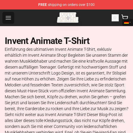
FREE
shipping on orders over $100
Invent Animate Shop - Official Invent Animate Merchandi
Open menu
Invent Animate T-Shirt
Einführung des ultimativen Invent Animate T-Shirt, exklusiv
erhältlich im Invent Animate Shop! Begleiten Sie unseren Stamm der
wahren Musikliebhaber und machen Sie eine kraftvolle Aussage mit
diesem auffälligen Teenager. Gefertigt mit hochwertigem Stoff und
mit unserem Unterschrift Logo Design, ist es garantiert, Ihr Stilspiel
auf neue Höhen zu erhöhen. Zeigen Sie Ihre Liebe zu erfinderischen
Melodien und fesselnden Texten zuversichtlich, wie Sie stolz Sport
dieses Must-Have Stück vom offiziellen Invent Animate Sammlung.
Machen Sie sich bereit, Köpfe zu drehen, wohin Sie gehen – greifen
Sie jetzt und lassen Sie Ihre Leidenschaft durchleuchten! Sind Sie
bereit, Ihre Garderobe zu rocken und Ihre Liebe zur Musik zu zeigen?
Sieht nicht weiter aus Invent Animate T-Shirt! Dieser Blog-Post ist
alles über dieses tolle Kleidungsstück, das nicht nur Köpfe drehen,
sondern auch Sie mit einer Community von leidenschaftlichen
Musikliebhabern verbinden wird. Egal, ob Sie ein Die-Hard-Fan sind