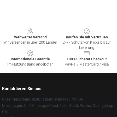
Footer
Weltweiter Versand
Kaufen Sie mit Vertrauen
Wir versenden in über 200 Länder
24/7 Schutz von Klicks bis zur
Lieferung
Internationale Garantie
100% Sicherer Checkout
Im Nutzungsland angeboten
PayPal / MasterCard / Visa
Kontaktieren Sie uns
Unser Hauptbüro
: 824Chatham, Kent Me5 7Sy, Gb
Unser Lager
: Nr. 5 Chuangye Road, Fuxin Stadt, Provinz Guangdong,
CN