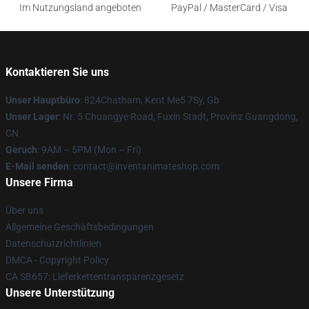
Im Nutzungsland angeboten
PayPal / MasterCard / Visa
Kontaktieren Sie uns
Unser Hauptbüro
: 824Chatham, Kent Me5 7Sy, Gb
Unser Lager
: Nr. 5 Chuangye Road, Fuxin Stadt, Provinz Guangdong,
CN
Geruch
: 9AM – 5PM (Mon – Fri)
E-Mail senden
: contact@inventanimateshop.com
Unsere Firma
Über uns
Allgemeine Geschäftsbedingungen
Datenschutzrichtlinien
DMCA - Copyright Policy
CA SB657: Lieferkettentransparenzgesetz
Unsere Unterstützung