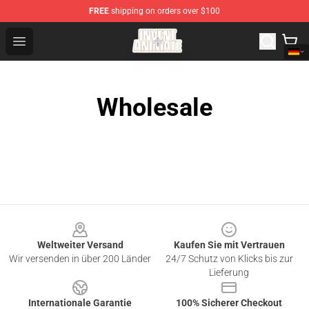
FREE
shipping on orders over $100
Invent Animate Shop - Official Invent Animate Merchandi
Open menu
Wholesale
Footer
Weltweiter Versand
Kaufen Sie mit Vertrauen
Wir versenden in über 200 Länder
24/7 Schutz von Klicks bis zur
Lieferung
Internationale Garantie
100% Sicherer Checkout