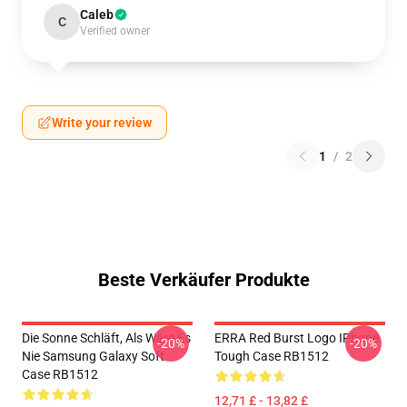
Caleb
C
Verified owner
Write your review
1
/
2
Beste Verkäufer Produkte
Die Sonne Schläft, Als Wäre Es
ERRA Red Burst Logo IPhone
-20%
-20%
Nie Samsung Galaxy Soft
Tough Case RB1512
Case RB1512
12,71 £ - 13,82 £