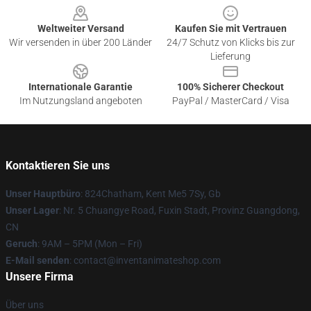
Weltweiter Versand
Kaufen Sie mit Vertrauen
Wir versenden in über 200 Länder
24/7 Schutz von Klicks bis zur
Lieferung
Internationale Garantie
100% Sicherer Checkout
Im Nutzungsland angeboten
PayPal / MasterCard / Visa
Kontaktieren Sie uns
Unser Hauptbüro
: 824Chatham, Kent Me5 7Sy, Gb
Unser Lager
: Nr. 5 Chuangye Road, Fuxin Stadt, Provinz Guangdong,
CN
Geruch
: 9AM – 5PM (Mon – Fri)
E-Mail senden
: contact@inventanimateshop.com
Unsere Firma
Über uns