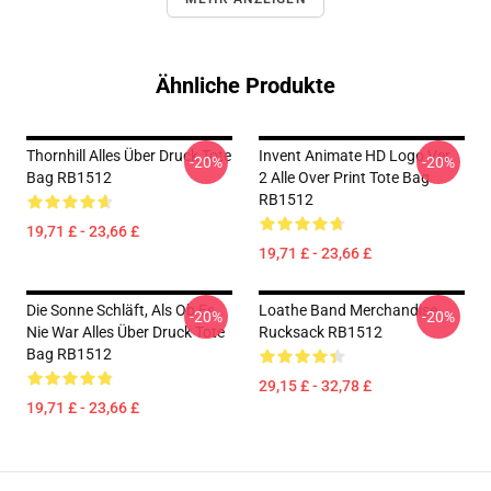
Ähnliche Produkte
Thornhill Alles Über Druck Tote
Invent Animate HD Logo Ver.
-20%
-20%
Bag RB1512
2 Alle Over Print Tote Bag
RB1512
19,71 £ - 23,66 £
19,71 £ - 23,66 £
Die Sonne Schläft, Als Ob Es
Loathe Band Merchandise
-20%
-20%
Nie War Alles Über Druck Tote
Rucksack RB1512
Bag RB1512
29,15 £ - 32,78 £
19,71 £ - 23,66 £
Footer