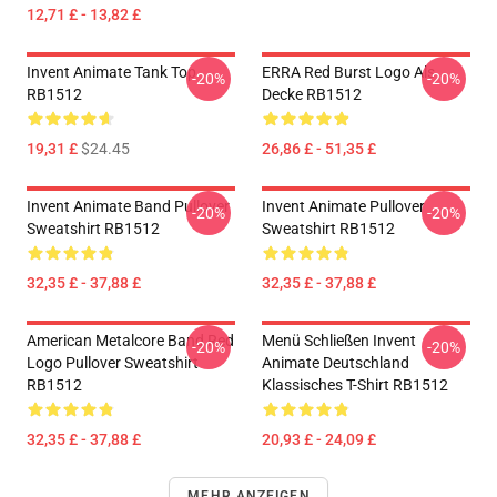
12,71 £ - 13,82 £
Invent Animate Tank Top
ERRA Red Burst Logo Als
-20%
-20%
RB1512
Decke RB1512
19,31 £
$24.45
26,86 £ - 51,35 £
Invent Animate Band Pullover
Invent Animate Pullover
-20%
-20%
Sweatshirt RB1512
Sweatshirt RB1512
32,35 £ - 37,88 £
32,35 £ - 37,88 £
American Metalcore Band Red
Menü Schließen Invent
-20%
-20%
Logo Pullover Sweatshirt
Animate Deutschland
RB1512
Klassisches T-Shirt RB1512
32,35 £ - 37,88 £
20,93 £ - 24,09 £
MEHR ANZEIGEN