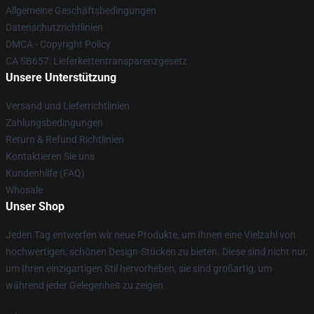
Allgemeine Geschäftsbedingungen
Datenschutzrichtlinien
DMCA - Copyright Policy
CA SB657: Lieferkettentransparenzgesetz
Unsere Unterstützung
Versand und Lieferrichtlinien
Zahlungsbedingungen
Return & Refund Richtlinien
Kontaktieren Sie uns
Kundenhilfe (FAQ)
Whosale
Unser Shop
Jeden Tag entwerfen wir neue Produkte, um Ihnen eine Vielzahl von
hochwertigen, schönen Design-Stücken zu bieten. Diese sind nicht nur,
um Ihren einzigartigen Stil hervorheben, sie sind großartig, um
während jeder Gelegenheit zu zeigen.