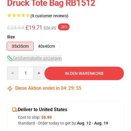
Druck Tote Bag RB1512
(9 customer reviews)
£24.64
£19.71
-20%
$24.95
Size
35x35cm
40x40cm
Größentabelle anzeigen
Quantity
IN DEN WARENKORB
Diese Aktion endet in
04
:
29
:
54
Deliver to United States
Cost to ship:
$6.99
Standard - Order today to get by
Aug. 12 - Aug. 19