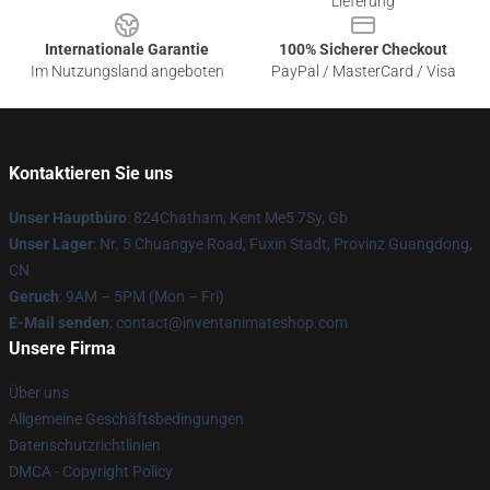
Lieferung
Internationale Garantie
100% Sicherer Checkout
Im Nutzungsland angeboten
PayPal / MasterCard / Visa
Kontaktieren Sie uns
Unser Hauptbüro
: 824Chatham, Kent Me5 7Sy, Gb
Unser Lager
: Nr. 5 Chuangye Road, Fuxin Stadt, Provinz Guangdong,
CN
Geruch
: 9AM – 5PM (Mon – Fri)
E-Mail senden
: contact@inventanimateshop.com
Unsere Firma
Über uns
Allgemeine Geschäftsbedingungen
Datenschutzrichtlinien
DMCA - Copyright Policy