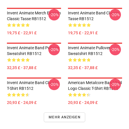
Invent Animate Merch Elysium
Invent Animate Band Classic
-20%
-20%
Classic Tasse RB1512
Tasse RB1512
19,75 £ - 22,91 £
19,75 £ - 22,91 £
Invent Animate Band Pullover
Invent Animate Pullover
-20%
-20%
Sweatshirt RB1512
Sweatshirt RB1512
32,35 £ - 37,88 £
32,35 £ - 37,88 £
Invent Animate Band Classic
American Metalcore Band Red
-20%
-20%
T-Shirt RB1512
Logo Classic T-Shirt RB1512
20,93 £ - 24,09 £
20,93 £ - 24,09 £
MEHR ANZEIGEN