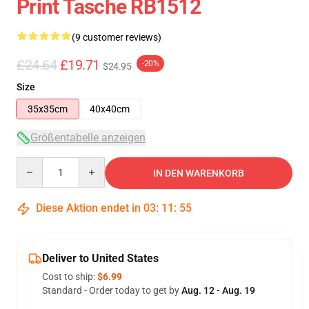
Print Tasche RB1512
(9 customer reviews)
£24.64
£19.71
-20%
$24.95
Size
35x35cm
40x40cm
Größentabelle anzeigen
Quantity
IN DEN WARENKORB
Diese Aktion endet in
03
:
11
:
54
Deliver to United States
Cost to ship:
$6.99
Standard - Order today to get by
Aug. 12 - Aug. 19