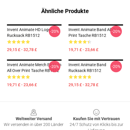
Ähnliche Produkte
Invent Animate HD Logo
Invent Animate Band All Over
-20%
-20%
Rucksack RB1512
Print Tasche RB1512
29,15 £ - 32,78 £
19,71 £ - 23,66 £
Invent Animate Merch Elysium
Invent Animate Band
-20%
-20%
All Over Print Tasche RB1512
Rucksack RB1512
19,71 £ - 23,66 £
29,15 £ - 32,78 £
Footer
Weltweiter Versand
Kaufen Sie mit Vertrauen
Wir versenden in über 200 Länder
24/7 Schutz von Klicks bis zur