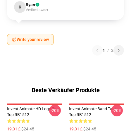
Ryan
R
Verified owner
Write your review
1
/
2
Beste Verkäufer Produkte
Invent Animate HD Logo Tank
Invent Animate Band Tank
-20%
-20%
Top RB1512
Top RB1512
19,31 £
$24.45
19,31 £
$24.45