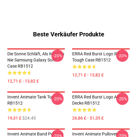
Beste Verkäufer Produkte
Die Sonne Schläft, Als Wäre Es
ERRA Red Burst Logo IPhone
-20%
-20%
Nie Samsung Galaxy Soft
Tough Case RB1512
Case RB1512
12,71 £ - 13,82 £
12,71 £ - 13,82 £
Invent Animate Tank Top
ERRA Red Burst Logo Als
-20%
-20%
RB1512
Decke RB1512
19,31 £
$24.45
26,86 £ - 51,35 £
Invent Animate Band Pullover
Invent Animate Pullover
-20%
-20%