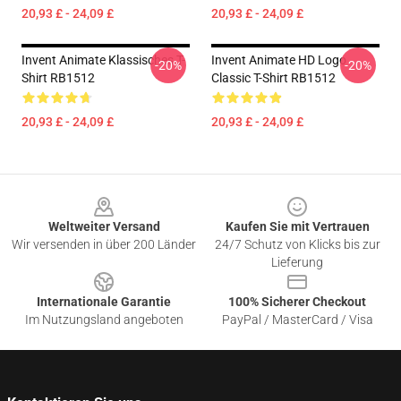
20,93 £ - 24,09 £
20,93 £ - 24,09 £
Invent Animate Klassisches T-
Invent Animate HD Logo
-20%
-20%
Shirt RB1512
Classic T-Shirt RB1512
20,93 £ - 24,09 £
20,93 £ - 24,09 £
Footer
Weltweiter Versand
Kaufen Sie mit Vertrauen
Wir versenden in über 200 Länder
24/7 Schutz von Klicks bis zur
Lieferung
Internationale Garantie
100% Sicherer Checkout
Im Nutzungsland angeboten
PayPal / MasterCard / Visa