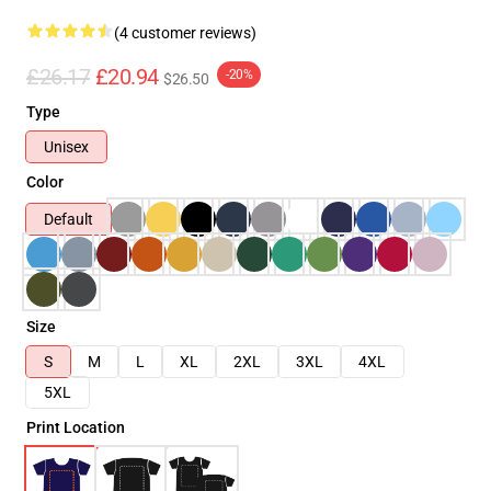
(4 customer reviews)
£26.17
£20.94
-20%
$26.50
Type
Unisex
Color
Default
Size
S
M
L
XL
2XL
3XL
4XL
5XL
Print Location