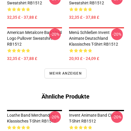
Sweatshirt RB1512
Sweatshirt RB1512
32,35 £ - 37,88 £
32,35 £ - 37,88 £
American Metalcore Band Red
Menü Schließen Invent
-20%
-20%
Logo Pullover Sweatshirt
Animate Deutschland
RB1512
Klassisches T-Shirt RB1512
32,35 £ - 37,88 £
20,93 £ - 24,09 £
MEHR ANZEIGEN
Ähnliche Produkte
Loathe Band Merchandise
Invent Animate Band Classic
-20%
-20%
Klassisches T-Shirt RB1512
T-Shirt RB1512