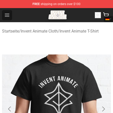
FREE
shipping on orders over $100
Invent Animate Shop - Official Invent Animate Merchandi
Open menu
Startseite
/
Invent Animate Cloth
/
Invent Animate T-Shirt