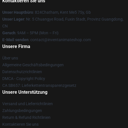
Kontaktieren Sie uns
Unser Hauptbüro
: 824Chatham, Kent Me5 7Sy, Gb
Unser Lager
: Nr. 5 Chuangye Road, Fuxin Stadt, Provinz Guangdong,
CN
Geruch
: 9AM – 5PM (Mon – Fri)
E-Mail senden
: contact@inventanimateshop.com
Unsere Firma
Über uns
Allgemeine Geschäftsbedingungen
Datenschutzrichtlinien
DMCA - Copyright Policy
CA SB657: Lieferkettentransparenzgesetz
Unsere Unterstützung
Versand und Lieferrichtlinien
Zahlungsbedingungen
Return & Refund Richtlinien
Kontaktieren Sie uns