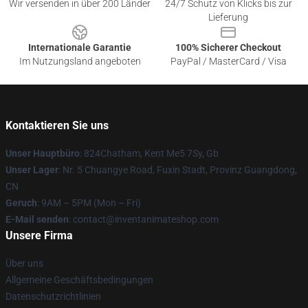
Wir versenden in über 200 Länder
24/7 Schutz von Klicks bis zur
Lieferung
Internationale Garantie
100% Sicherer Checkout
Im Nutzungsland angeboten
PayPal / MasterCard / Visa
Kontaktieren Sie uns
Unser Hauptbüro
: 824Chatham, Kent Me5 7Sy, Gb
Unser Lager
: Nr. 5 Chuangye Road, Fuxin Stadt, Provinz Guangdong,
CN
Geruch
: 9AM – 5PM (Mon – Fri)
E-Mail senden
: contact@inventanimateshop.com
Unsere Firma
Über uns
Allgemeine Geschäftsbedingungen
Datenschutzrichtlinien