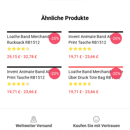
Ähnliche Produkte
Loathe Band Merchandise
Invent Animate Band All Over
-20%
-20%
Rucksack RB1512
Print Tasche RB1512
29,15 £ - 32,78 £
19,71 £ - 23,66 £
Invent Animate Band All Over
Loathe Band Merchandise Alle
-20%
-20%
Print Tasche RB1512
Über Druck Tote Bag RB1512
19,71 £ - 23,66 £
19,71 £ - 23,66 £
Footer
Weltweiter Versand
Kaufen Sie mit Vertrauen