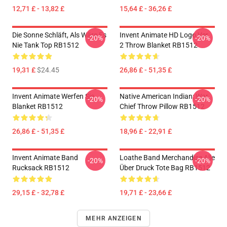
12,71 £ - 13,82 £
15,64 £ - 36,26 £
Die Sonne Schläft, Als Wäre Es
Invent Animate HD Logo Ver.
-20%
-20%
Nie Tank Top RB1512
2 Throw Blanket RB1512
19,31 £
$24.45
26,86 £ - 51,35 £
Invent Animate Werfen Sie
Native American Indian: War
-20%
-20%
Blanket RB1512
Chief Throw Pillow RB1512
26,86 £ - 51,35 £
18,96 £ - 22,91 £
Invent Animate Band
Loathe Band Merchandise Alle
-20%
-20%
Rucksack RB1512
Über Druck Tote Bag RB1512
29,15 £ - 32,78 £
19,71 £ - 23,66 £
MEHR ANZEIGEN