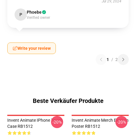
Jul 29, 2024
Phoebe
P
Verified owner
Write your review
1
/
2
Beste Verkäufer Produkte
Invent Animate IPhone Tough
Invent Animate Merch Elysium
-20%
-20%
Case RB1512
Poster RB1512