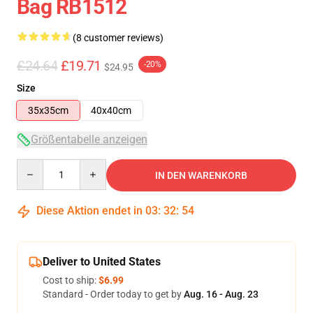
Bag RB1512
(8 customer reviews)
£24.64
£19.71
-20%
$24.95
Size
35x35cm
40x40cm
Größentabelle anzeigen
Quantity
IN DEN WARENKORB
Diese Aktion endet in
03
:
32
:
54
Deliver to United States
Cost to ship:
$6.99
Standard - Order today to get by
Aug. 16 - Aug. 23