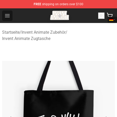
FREE
shipping on orders over $100
Invent Animate Shop - Official Invent Animate Merchandi
Open menu
Startseite
/
Invent Animate Zubehör
/
Invent Animate Zugtasche