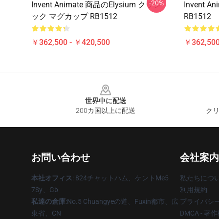
-20%
Invent Animate 商品のelysium クラシ
Invent
ック マグカップ RB1512
RB1512
￥362,500 - ￥420,500
￥362,500
Footer
世界中に配送
200カ国以上に配送
クリ
お問い合わせ
会社案内
本社オフィス
: 824チャットハム、ケントMe5
私たちにつ
7Sy、Gb
利用規約
私達の倉庫
:No.5 Chuangyeの道、Fuxin都市、広
プライバシ
東省、CN
DMCA - 