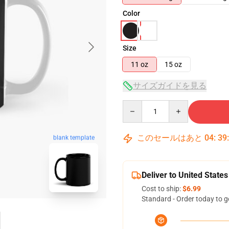
Color
Size
11 oz
15 oz
サイズガイドを見る
Quantity
このセールはあと
04
:
39
blank template
Deliver to United States
Cost to ship:
$6.99
Standard - Order today to g