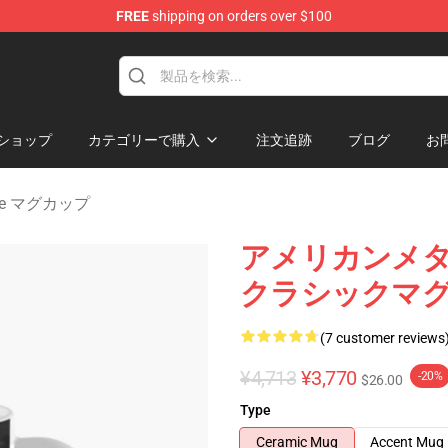
FREE
shipping on orders over $100
dise Store
ショップ
カテゴリーで購入
注文追跡
ブログ
お
mate マグカップ
アメリカンメ
クラシックマグR
(7 customer reviews
¥4,713
¥3,770
-20%
$26.00
Type
Ceramic Mug
Accent Mug