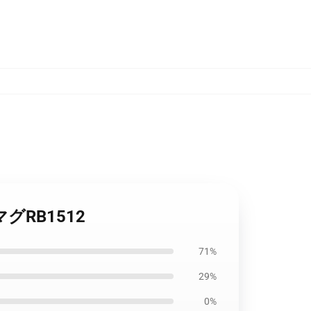
グRB1512
71%
29%
0%