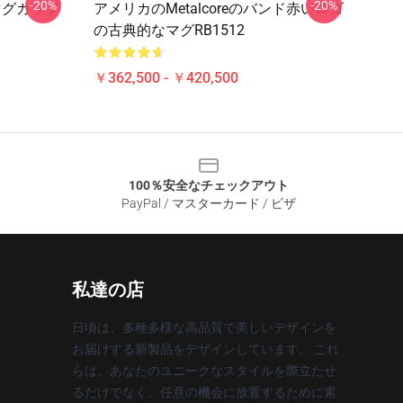
-20%
-20%
ク マグカップ
アメリカのmetalcoreのバンド赤いロゴ
の古典的なマグRB1512
￥362,500 - ￥420,500
100％安全なチェックアウト
PayPal / マスターカード / ビザ
私達の店
日頃は、多種多様な高品質で美しいデザインを
お届けする新製品をデザインしています。 これ
らは、あなたのユニークなスタイルを際立たせ
るだけでなく、任意の機会に放置するために素