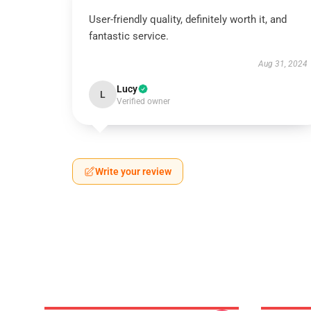
User-friendly quality, definitely worth it, and
fantastic service.
Aug 31, 2024
Lucy
L
Verified owner
Write your review