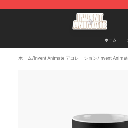
Invent Animate Shop - Official Invent Animate Merchan
ホーム
ホーム
/
Invent Animate デコレーション
/
Invent Ani