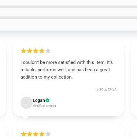
I couldn’t be more satisfied with this item. It’s
reliable, performs well, and has been a great
addition to my collection.
Dec 2, 2024
Logan
L
Verified owner