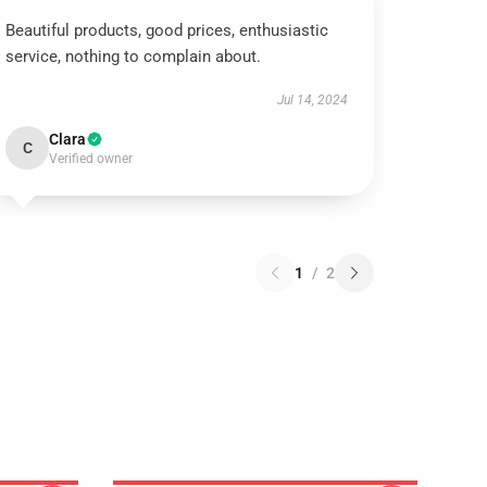
Beautiful products, good prices, enthusiastic
service, nothing to complain about.
Jul 14, 2024
Clara
C
Verified owner
1
/
2