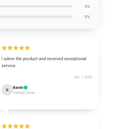
0%
0%
I adore the product and received exceptional
service.
Dec 1, 2024
Kevin
K
Verified owner