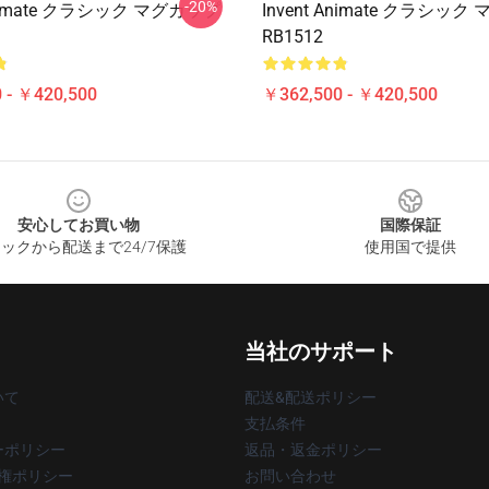
-20%
 Animate クラシック マグカップ
Invent Animate クラシッ
RB1512
 - ￥420,500
￥362,500 - ￥420,500
安心してお買い物
国際保証
ックから配送まで24/7保護
使用国で提供
当社のサポート
いて
配送&配送ポリシー
支払条件
ーポリシー
返品・返金ポリシー
著作権ポリシー
お問い合わせ