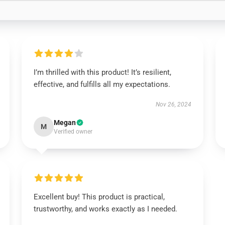
I’m thrilled with this product! It’s resilient,
effective, and fulfills all my expectations.
Nov 26, 2024
Megan
M
Verified owner
Excellent buy! This product is practical,
trustworthy, and works exactly as I needed.