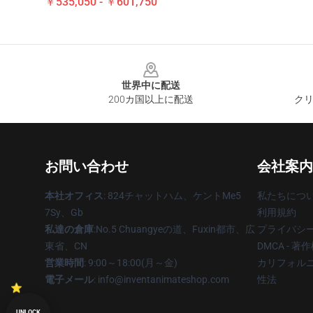
￥535,050 - ￥601,750
Footer
世界中に配送
200カ国以上に配送
クリ
お問い合わせ
会社案内
本社オフィス
: 824チャットハム、ケントMe5
私たちにつ
7Sy、Gb
利用規約
私達の倉庫
:No.5 Chuangyeの道、Fuxin都市、広
プライバシ
東省、CN
DMCA - 
営業時間
: 9:00～18:00(月～金)
カリフォルニ
電子メール
: info@inventanimateshop.com
性法
UNLOCK