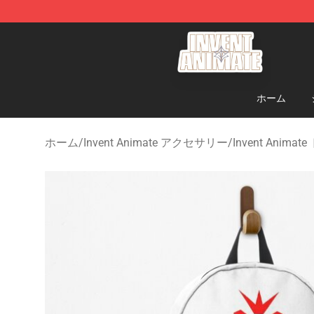
Invent Animate Shop - Official Invent Animate Merchan
ホーム
ホーム
/
Invent Animate アクセサリー
/
Invent Ani