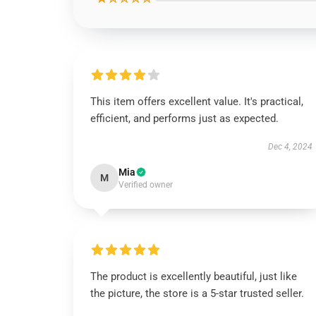
This item offers excellent value. It's practical,
efficient, and performs just as expected.
Dec 4, 2024
Mia
M
Verified owner
The product is excellently beautiful, just like
the picture, the store is a 5-star trusted seller.