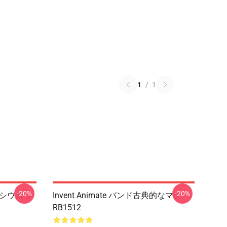
1
/
1
-20%
-20%
エリシウム ク
Invent Animate バンド古典的なマグ
RB1512