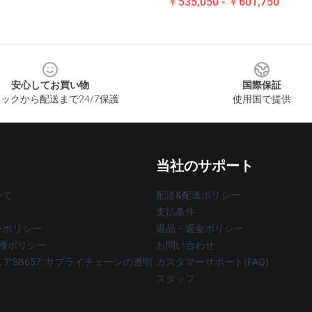
￥535,050 - ￥601,750
安心してお買い物
国際保証
ックから配送まで24/7保護
使用国で提供
当社のサポート
いて
配送&配送ポリシー
支払条件
ーポリシー
返品・返金ポリシー
著作権ポリシー
お問い合わせ
アSB657: サプライチェーンの透明
カスタマーサポート(FAQ)
スタッフ