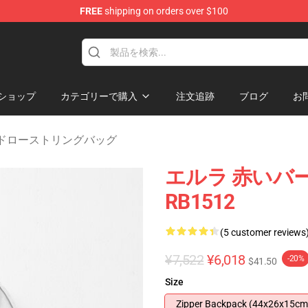
FREE
shipping on orders over $100
dise Store
ショップ
カテゴリーで購入
注文追跡
ブログ
お
mate ドローストリングバッグ
エルラ 赤いバ
RB1512
(5 customer reviews
¥7,522
¥6,018
-20%
$41.50
Size
Zipper Backpack (44x26x15cm