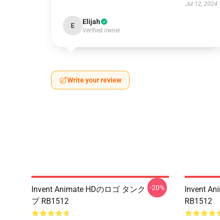
Jul 12, 2024
Elijah
E
Verified owner
Write your review
-20%
Invent Animate HDのロゴ タンク トッ
Invent 
プ RB1512
RB1512