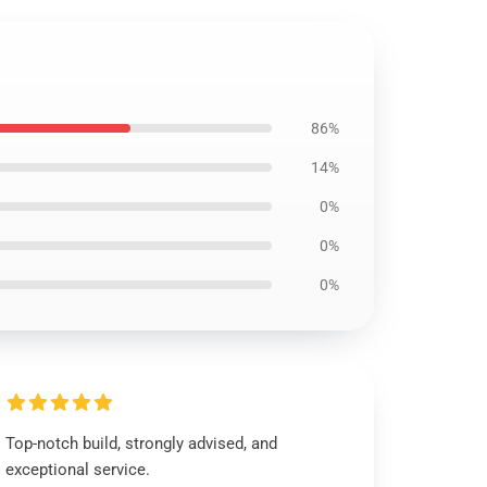
86%
14%
0%
0%
0%
Top-notch build, strongly advised, and
exceptional service.