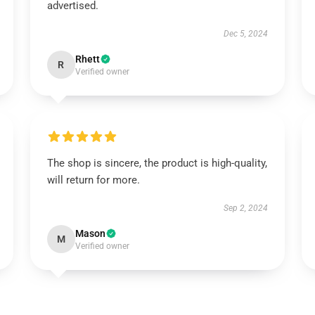
advertised.
Dec 5, 2024
Rhett
R
Verified owner
The shop is sincere, the product is high-quality,
will return for more.
Sep 2, 2024
Mason
M
Verified owner