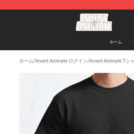
Invent Animate Shop - Official Invent Animate Merchan
ホーム
ホーム
/
Invent Animate ログイン
/
Invent Animate T