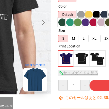
Color
Default
Size
S
M
L
XL
2X
Print Location
blank template
サイズガイドを見る
Quantity
このセールはあと
02
:
30