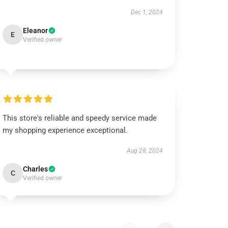
Dec 1, 2024
Eleanor
E
Verified owner
This store's reliable and speedy service made
my shopping experience exceptional.
Aug 28, 2024
Charles
C
Verified owner