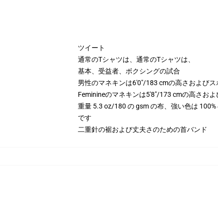
ツイート
通常のTシャツは、通常のTシャツは、
基本、受益者、ボクシングの試合
男性のマネキンは6'0"/183 cmの高さおよ
Feminineのマネキンは5'8"/173 cm
重量 5.3 oz/180 の gsm の布、強い色は 
です
二重針の裾および丈夫さのための首バンド