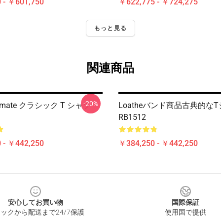
 - ￥601,750
￥622,775 - ￥724,275
もっと見る
関連商品
-20%
Animate クラシック T シャツ
Loatheバンド商品古典的な
RB1512
 - ￥442,250
￥384,250 - ￥442,250
安心してお買い物
国際保証
ックから配送まで24/7保護
使用国で提供