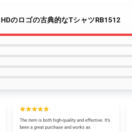
Animate HDのロゴの古典的なTシャツRB1512
The item is both high-quality and effective. It’s
been a great purchase and works as