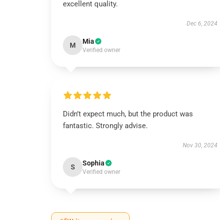
excellent quality.
Dec 6, 2024
Mia
M
Verified owner
Didn’t expect much, but the product was
fantastic. Strongly advise.
Nov 30, 2024
Sophia
S
Verified owner