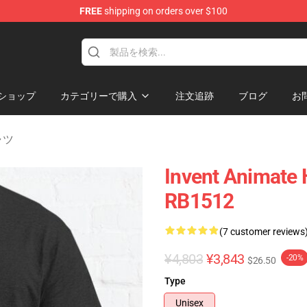
FREE
shipping on orders over $100
dise Store
ショップ
カテゴリーで購入
注文追跡
ブログ
お
シャツ
Invent Ani
RB1512
(7 customer reviews
¥4,803
¥3,843
-20%
$26.50
Type
Unisex