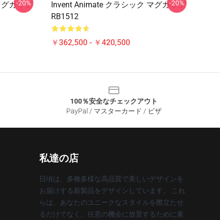
-20%
-20%
ク マグカップ
Invent Animate クラシック マグカップ
RB1512
￥362,500 - ￥420,500
100％安全なチェックアウト
PayPal / マスターカード / ビザ
私達の店
日頃は、多種多様な高品質で美しいデザインを
お届けする新製品をデザインしています。 これ
らは、あなたのユニークなスタイルを際立たせ
るだけでなく、任意の機会に放置するために素