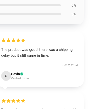
0%
0%
The product was good, there was a shipping
delay but it still came in time.
Dec 2, 2024
Gavin
G
Verified owner