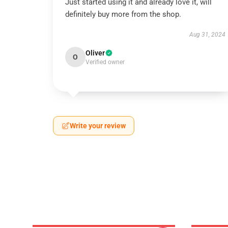
Just started using it and already love it, will
definitely buy more from the shop.
Aug 31, 2024
Oliver
O
Verified owner
Write your review