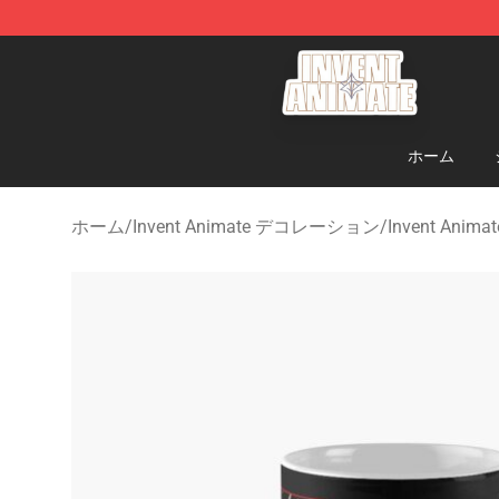
Invent Animate Shop - Official Invent Animate Merchan
ホーム
ホーム
/
Invent Animate デコレーション
/
Invent Ani