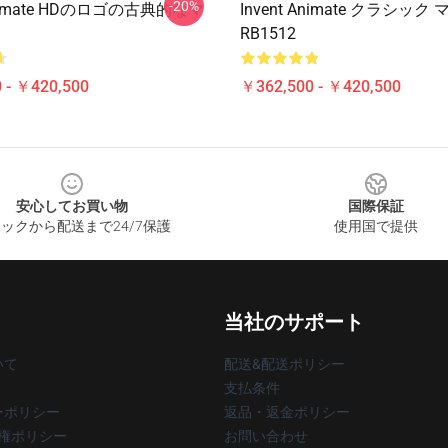
-20%
 Animate HDのロゴの古典的なマ
Invent Animate クラシッ
RB1512
 - ￥420,500
￥362,500 - ￥420,500
安心してお買い物
国際保証
ックから配送まで24/7保護
使用国で提供
当社のサポート
いて
配送&配送ポリシー
支払条件
ーポリシー
返品・返金ポリシー
著作権ポリシー
お問い合わせ