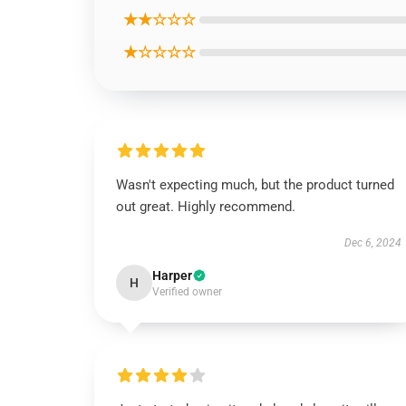
★★☆☆☆
★☆☆☆☆
Wasn't expecting much, but the product turned
out great. Highly recommend.
Dec 6, 2024
Harper
H
Verified owner