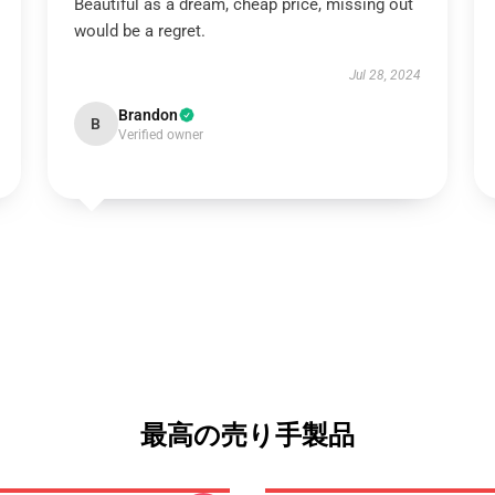
Beautiful as a dream, cheap price, missing out
would be a regret.
Jul 28, 2024
Brandon
B
Verified owner
最高の売り手製品