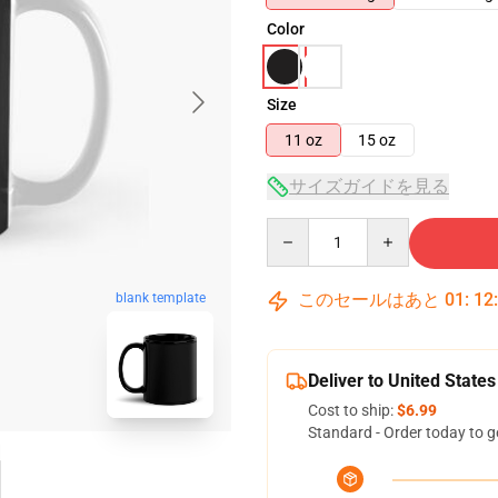
Color
Size
11 oz
15 oz
サイズガイドを見る
Quantity
このセールはあと
01
:
12
blank template
Deliver to United States
Cost to ship:
$6.99
Standard - Order today to g