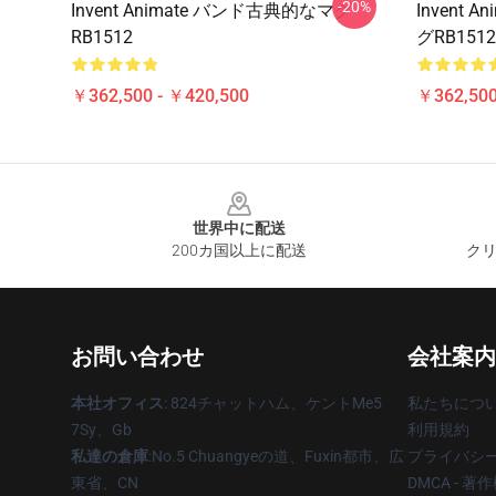
-20%
Invent Animate バンド古典的なマグ
Invent
RB1512
グRB1512
￥362,500 - ￥420,500
￥362,500
Footer
世界中に配送
200カ国以上に配送
クリ
お問い合わせ
会社案内
本社オフィス
: 824チャットハム、ケントMe5
私たちにつ
7Sy、Gb
利用規約
私達の倉庫
:No.5 Chuangyeの道、Fuxin都市、広
プライバシ
東省、CN
DMCA - 