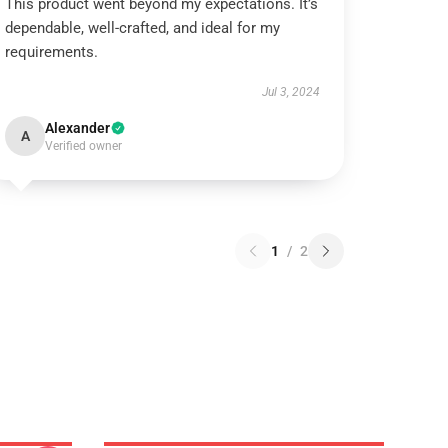
This product went beyond my expectations. It’s
dependable, well-crafted, and ideal for my
requirements.
Jul 3, 2024
Alexander
A
Verified owner
1
/
2