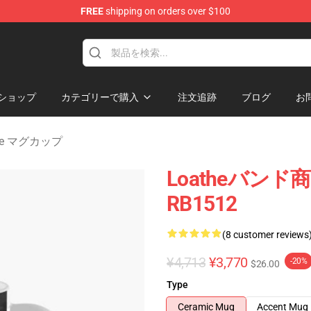
FREE
shipping on orders over $100
dise Store
ショップ
カテゴリーで購入
注文追跡
ブログ
お
mate マグカップ
Loatheバン
RB1512
(8 customer reviews
¥4,713
¥3,770
-20%
$26.00
Type
Ceramic Mug
Accent Mug