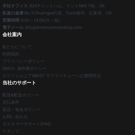
本社オフィス
: 824チャットハム、ケントMe5 7Sy、Gb
私達の倉庫
:No.5 Chuangyeの道、Fuxin都市、広東省、CN
営業時間
: 9:00～18:00(月～金)
電子メール
: info@inventanimateshop.com
会社案内
私たちについて
利用規約
プライバシーポリシー
DMCA - 著作権ポリシー
カリフォルニアSB657: サプライチェーンの透明性法
当社のサポート
配送&配送ポリシー
支払条件
返品・返金ポリシー
お問い合わせ
カスタマーサポート(FAQ)
スタッフ