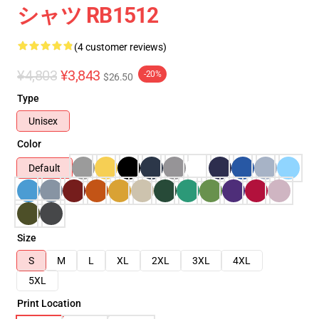
シャツ RB1512
(4 customer reviews)
¥4,803
¥3,843
-20%
$26.50
Type
Unisex
Color
Default
Size
S
M
L
XL
2XL
3XL
4XL
5XL
Print Location