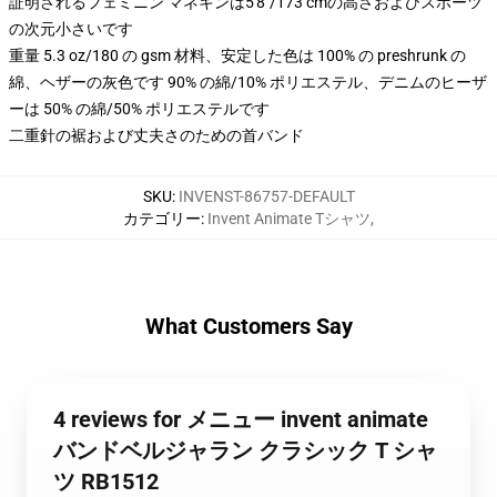
証明されるフェミニン マネキンは5'8"/173 cmの高さおよびスポーツ
の次元小さいです
重量 5.3 oz/180 の gsm 材料、安定した色は 100% の preshrunk の
綿、ヘザーの灰色です 90% の綿/10% ポリエステル、デニムのヒーザ
ーは 50% の綿/50% ポリエステルです
二重針の裾および丈夫さのための首バンド
SKU
:
INVENST-86757-DEFAULT
カテゴリー
:
Invent Animate Tシャツ
,
What Customers Say
4 reviews for メニュー invent animate
バンドベルジャラン クラシック T シャ
ツ RB1512