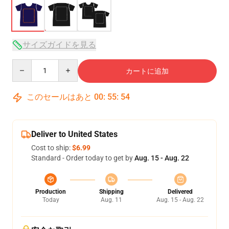
サイズガイドを見る
Quantity
カートに追加
このセールはあと
00
:
55
:
53
Deliver to United States
Cost to ship:
$6.99
Standard - Order today to get by
Aug. 15 - Aug. 22
Production
Shipping
Delivered
Today
Aug. 11
Aug. 15 - Aug. 22