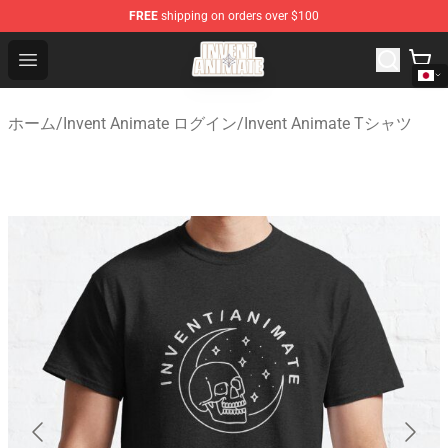
FREE
shipping on orders over $100
Invent Animate Shop - Official Invent Animate Merchandi
Open menu
ホーム
/
Invent Animate ログイン
/
Invent Animate Tシャツ