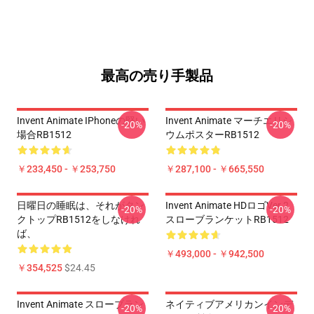
最高の売り手製品
Invent Animate IPhoneの堅い
Invent Animate マーチエリシ
-20%
-20%
場合RB1512
ウムポスターRB1512
￥233,450 - ￥253,750
￥287,100 - ￥665,550
日曜日の睡眠は、それがタン
Invent Animate HDロゴVer.2
-20%
-20%
クトップRB1512をしなけれ
スローブランケットRB1512
ば、
￥493,000 - ￥942,500
￥354,525
$24.45
Invent Animate スローブラン
ネイティブアメリカンインデ
-20%
-20%