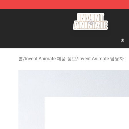
Invent Animate Shop - Official Invent Animate Merchan
홈
홈
/
Invent Animate 제품 정보
/
Invent Animate 담당자 :