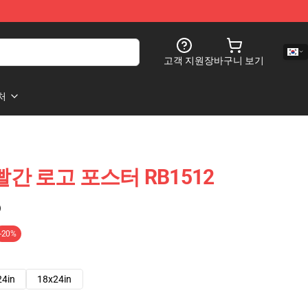
고객 지원
장바구니 보기
처
간 로고 포스터 RB1512
)
-20%
24in
18x24in