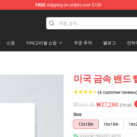
FREE
shipping on orders over $100
dise Store
쇼핑
카테고리별 쇼핑
주문 추적
블로그
연락
미국 금속 밴드 빨
(6 customer reviews
₩34,106
₩27,284
$19.80
Size
12x18in
16x16in
16x
사이즈 가이드 보기