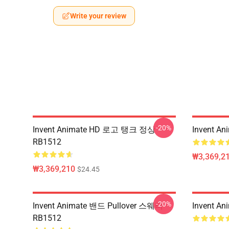
Write your review
-20%
Invent Animate HD 로고 탱크 정상
Invent 
RB1512
₩3,369,2
₩3,369,210
$24.45
-20%
Invent Animate 밴드 Pullover 스웨터
Invent 
RB1512