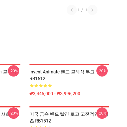
1
/
1
-20%
-20%
ium 클래식
Invent Animate 밴드 클래식 무그
RB1512
₩3,445,000 - ₩3,996,200
-20%
-20%
T 셔츠
미국 금속 밴드 빨간 로고 고전적인 T 셔
츠 RB1512