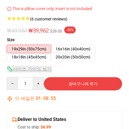
This is pillow cover only, insert is not included.
(6 customer reviews)
₩49,953
₩39,962
-20%
$29.00
Size
19x29in (50x75cm)
16x16in (40x40cm)
18x18in (45x45cm)
20x20in (50x50cm)
사이즈 가이드 보기
Quantity
장바구니에 추가
이 세일은
01
:
08
:
54
Deliver to United States
Cost to ship:
$6.99