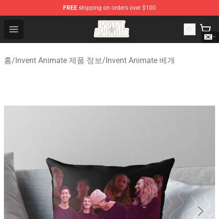
FREE
shipping on orders over $100
Invent Animate Shop - Official Invent Animate Merchandi
Open menu
홈
/
Invent Animate 제품 정보
/
Invent Animate 베개