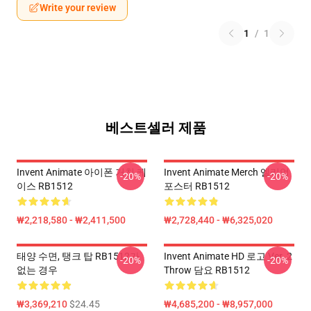
Write your review
1
/
1
베스트셀러 제품
Invent Animate 아이폰 거친 케
Invent Animate Merch 엘리엄
-20%
-20%
이스 RB1512
포스터 RB1512
₩2,218,580 - ₩2,411,500
₩2,728,440 - ₩6,325,020
태양 수면, 탱크 탑 RB1512가
Invent Animate HD 로고 Ver. 2
-20%
-20%
없는 경우
Throw 담요 RB1512
₩3,369,210
$24.45
₩4,685,200 - ₩8,957,000