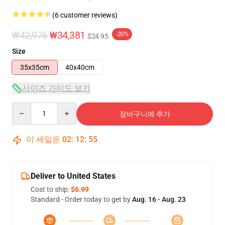
(6 customer reviews)
₩42,976
₩34,381
-20%
$24.95
Size
35x35cm
40x40cm
사이즈 가이드 보기
Quantity
장바구니에 추가
이 세일은
02
:
12
:
54
Deliver to United States
Cost to ship:
$6.99
Standard - Order today to get by
Aug. 16 - Aug. 23