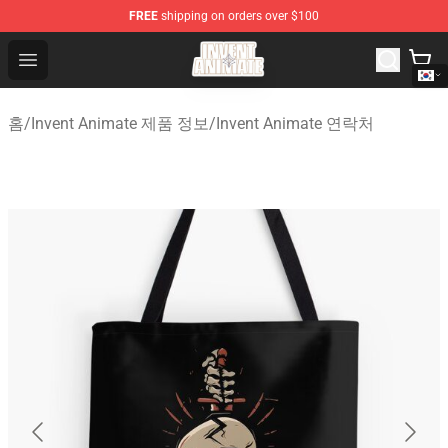
FREE
shipping on orders over $100
Invent Animate Shop - Official Invent Animate Merchandi
Open menu
홈
/
Invent Animate 제품 정보
/
Invent Animate 연락처