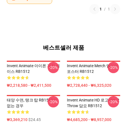
1
/
1
베스트셀러 제품
Invent Animate 아이폰 거친 케
Invent Animate Merch 엘리엄
-20%
-20%
이스 RB1512
포스터 RB1512
₩2,218,580 - ₩2,411,500
₩2,728,440 - ₩6,325,020
태양 수면, 탱크 탑 RB1512가
Invent Animate HD 로고 Ver. 2
-20%
-20%
없는 경우
Throw 담요 RB1512
₩3,369,210
$24.45
₩4,685,200 - ₩8,957,000