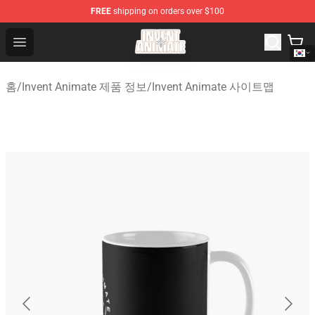
FREE
shipping on orders over $100
Invent Animate Shop - Official Invent Animate Merchandi
Open menu
홈
/
Invent Animate 제품 정보
/
Invent Animate 사이트맵