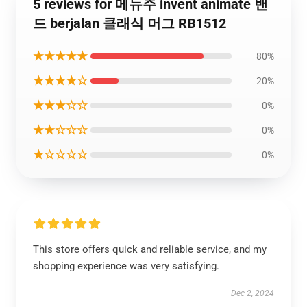
5 reviews for 메뉴주 invent animate 밴
드 berjalan 클래식 머그 RB1512
★★★★★
80%
★★★★☆
20%
★★★☆☆
0%
★★☆☆☆
0%
★☆☆☆☆
0%
This store offers quick and reliable service, and my
shopping experience was very satisfying.
Dec 2, 2024