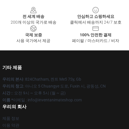
Footer
전 세계 배송
안심하고 쇼핑하세요
200개 이상의 국가로 배송
클릭에서 배송까지 24/7 보호
국제 보증
100% 안전한 결제
사용 국가에서 제공
페이팔 / 마스터카드 / 비자
기타 제품
우리의 본사
: 824Chatham, 켄트 Me5 7Sy, Gb
우리의 창고
: 아니오 5 Chuangye 도로, Fuxin 시, 광동성, CN
시간 :
: 오전 9시 ~ 오후 5시 (월 ~ 금)
이름 *
이메일 : info@inventanimateshop.com
우리의 회사
제품 정보
이용 약관