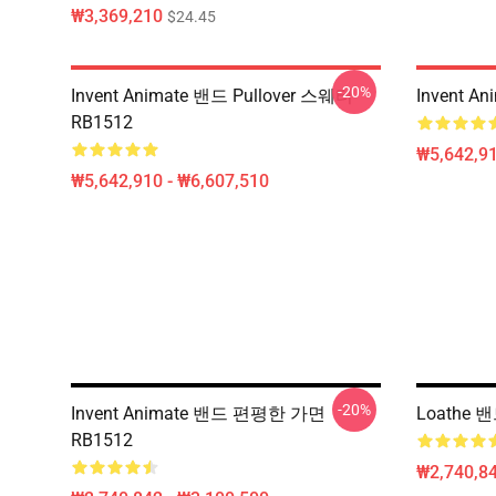
₩3,369,210
$24.45
-20%
Invent Animate 밴드 Pullover 스웨터
Invent 
RB1512
₩5,642,91
₩5,642,910 - ₩6,607,510
-20%
Invent Animate 밴드 편평한 가면
Loathe
RB1512
₩2,740,84