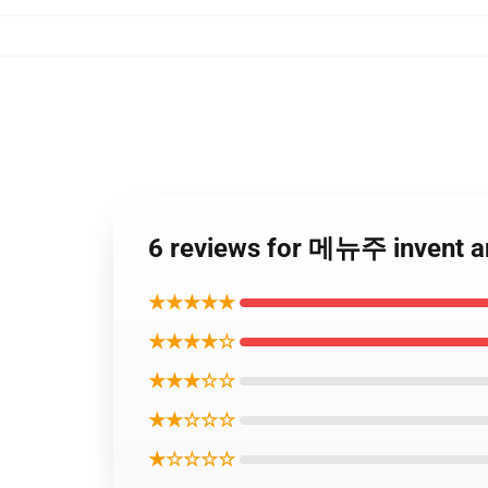
6 reviews for 메뉴주 invent
★★★★★
★★★★☆
★★★☆☆
★★☆☆☆
★☆☆☆☆