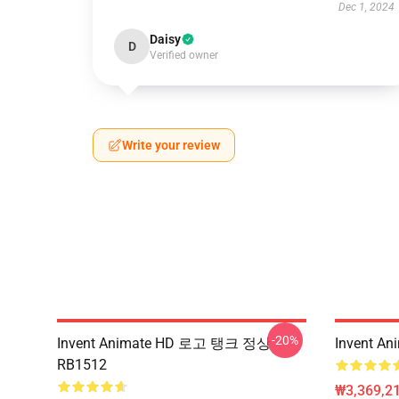
Dec 1, 2024
Daisy
D
Verified owner
Write your review
-20%
Invent Animate HD 로고 탱크 정상
Invent 
RB1512
₩3,369,2