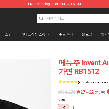
FREE
shipping on orders over $100
dise Store
쇼핑
카테고리별 쇼핑
주문 추적
블로그
연락
메뉴주 Invent A
가면 RB1512
(6 customer reviews
₩34,278
₩27,422
$19.90
Size
M
L