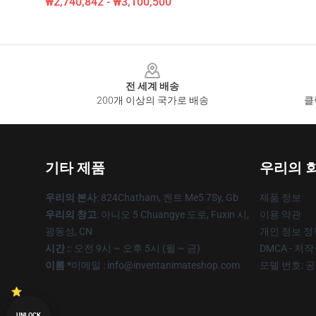
₩2,740,842 - ₩3,100,500
Footer
전 세계 배송
200개 이상의 국가로 배송
클
기타 제품
우리의 
우리의 본사
: 824Chatham, 켄트 Me5 7Sy, Gb
제품 정보
우리의 창고
: 아니오 5 Chuangye 도로, Fuxin 시,
이용 약관
광동성, CN
개인 정보 정
시간 :
: 오전 9시 ~ 오후 5시 (월 ~ 금)
DMCA - 저
이름 *
이메일 : info@inventanimateshop.com
모델 번호: 
UNLOCK