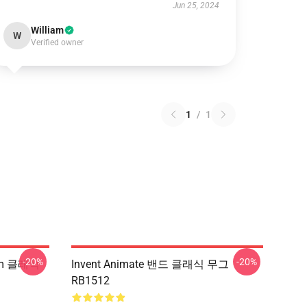
Jun 25, 2024
William
W
Verified owner
1
/
1
-20%
-20%
ium 클래식
Invent Animate 밴드 클래식 무그
RB1512