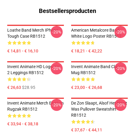
Bestsellersproducten
Loathe Band Merch IPhone
American Metalcore Band
-20%
-20%
Tough Case RB1512
White Logo Poster RB1512
€ 14,81 - € 16,10
€ 18,21 - € 42,22
Invent Animate HD Logo Ver.
Invent Animate Band Classic
-20%
-20%
2 Leggings RB1512
Mug RB1512
€ 26,63
$28.95
€ 23,00 - € 26,68
Invent Animate Merch Elysium
De Zon Slaapt, Alsof Het Nooit
-20%
-20%
Rugzak RB1512
Was Pullover Sweatshirt
RB1512
€ 33,94 - € 38,18
€ 37,67 - € 44,11