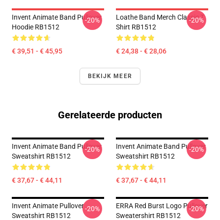
Invent Animate Band Pullover
Loathe Band Merch Classic T
-20%
-20%
Hoodie RB1512
Shirt RB1512
€ 39,51 - € 45,95
€ 24,38 - € 28,06
BEKIJK MEER
Gerelateerde producten
Invent Animate Band Pullover
Invent Animate Band Pullover
-20%
-20%
Sweatshirt RB1512
Sweatshirt RB1512
€ 37,67 - € 44,11
€ 37,67 - € 44,11
Invent Animate Pullover
ERRA Red Burst Logo Pullover
-20%
-20%
Sweatshirt RB1512
Sweatershirt RB1512