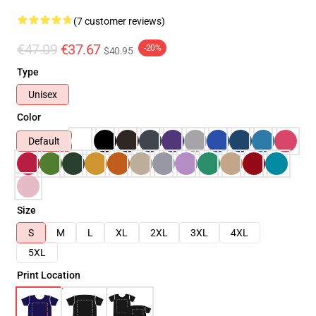
(7 customer reviews)
€47.09
€37.67
-20%
$40.95
Type
Unisex
Color
Default
Size
S
M
L
XL
2XL
3XL
4XL
5XL
Print Location