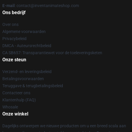
E-mail
: contact@inventanimateshop.com
Ons bedrijf
Over ons
Algemene voorwaarden
Privacybeleid
DMCA - Auteursrechtbeleid
CA SB657: Transparantiewet voor de toeleveringsketen
Onze steun
Verzend- en leveringsbeleid
Betalingsvoorwaarden
Teruggave & terugbetalingsbeleid
Contacteer ons
Klantenhulp (FAQ)
Whosale
Onze winkel
Dagelijks ontwerpen we nieuwe producten om u een breed scala aan