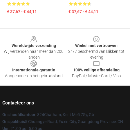
€ 37,67 - € 44,11
€ 37,67 - € 44,11
Footer
Wereldwijde verzending
Winkel met vertrouwen
Wij verzenden naar meer dan 200
24/7 beschermd van klikken tot
landen
levering
Internationale garantie
100% veilige afhandeling
Aangeboden in het gebruiksland
PayPal / MasterCard / Visa
Contacteer ons
Ons hoofdkantoor
: 824Chatham, Kent Me5 7Sy, Gb
Ons pakhuis
5 Chuangye Road, Fuxin City, Guangdong Province, CN
Uur
: 21.00 uur 5.00 uur