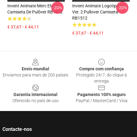
Invent Animate Merc Elysium
Invent Animate Logotipo HD
-20%
-20%
Camiseta De Pulôver RB1512
Ver. 2 Pullover Camiseta
RB1512
€ 37,67 - € 44,11
€ 37,67 - € 44,11
Footer
Envio mundial
Compre com confiança
Enviamos para mais de 200 países
Protegido 24/7, do clique à
entrega
Garantia internacional
Pagamento 100% seguro
Oferecido no país de uso
PayPal / MasterCard / Visa
Contacte-nos