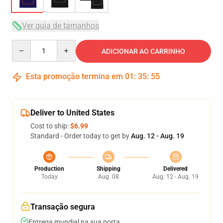
Ver guia de tamanhos
Quantity
ADICIONAR AO CARRINHO
Esta promoção termina em
01
:
35
:
54
Deliver to United States
Cost to ship:
$6.99
Standard - Order today to get by
Aug. 12 - Aug. 19
Production
Shipping
Delivered
Today
Aug. 08
Aug. 12 - Aug. 19
Transação segura
Entrega mundial na sua porta