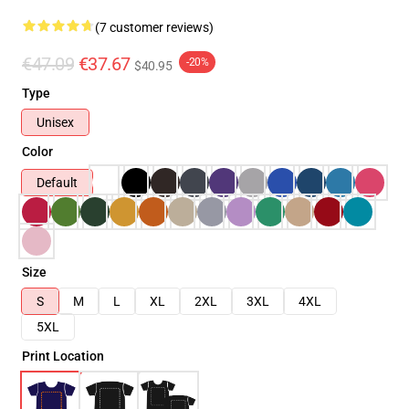
(7 customer reviews)
€47.09
€37.67
-20%
$40.95
Type
Unisex
Color
Default
Size
S
M
L
XL
2XL
3XL
4XL
5XL
Print Location