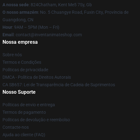
A nossa sede
: 824Chatham, Kent Me5 7Sy, Gb
O nosso armazém
: No. 5 Chuangye Road, Fuxin City, Província de
Guangdong, CN
Hour
: 9AM – 5PM (Mon – Fri)
Email
: contact@inventanimateshop.com
Nossa empresa
Sobre nós
Termos e Condições
Políticas de privacidade
DMCA - Política de Direitos Autorais
CA SB657: Lei de Transparência de Cadeia de Suprimentos
Nosso Suporte
Políticas de envio e entrega
Termos de pagamento
Políticas de devolução e reembolso
Contacte-nos
Ajuda ao cliente (FAQ)