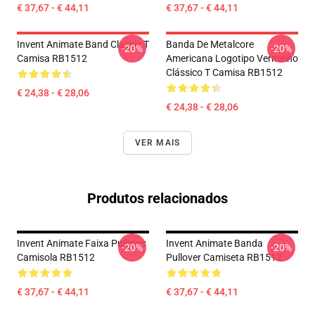
€ 37,67 - € 44,11
€ 37,67 - € 44,11
Invent Animate Band Classic T
Banda De Metalcore
-20%
-20%
Camisa RB1512
Americana Logotipo Vermelho
Clássico T Camisa RB1512
€ 24,38 - € 28,06
€ 24,38 - € 28,06
VER MAIS
Produtos relacionados
Invent Animate Faixa Pullover
Invent Animate Banda
-20%
-20%
Camisola RB1512
Pullover Camiseta RB1512
€ 37,67 - € 44,11
€ 37,67 - € 44,11