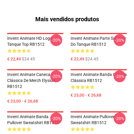
Mais vendidos produtos
Invent Animate HD Logo
Invent Animate Parte Superior
-20%
-20%
Tanque Top RB1512
Do Tanque RB1512
€ 22,49
$24.45
€ 22,49
$24.45
Invent Animate Caneca
Invent Animate Banda Caneca
-20%
-20%
Clássica De Merch Elysium
Clássica RB1512
RB1512
€ 23,00 - € 26,68
€ 23,00 - € 26,68
Invent Animate Banda
Invent Animate Pullover
-20%
-20%
Pullover Sweatshirt RB1512
Sweatshirt RB1512