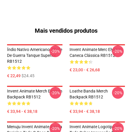
Mais vendidos produtos
Índio Nativo Americano: Chefe
Invent Animate Merc Elysium
-20%
-20%
De Guerra Tanque Superior
Caneca Clássica RB1512
RB1512
€ 23,00 - € 26,68
€ 22,49
$24.45
Invent Animate Merch Elysium
Loathe Banda Merch
-20%
-20%
Backpack RB1512
Backpack RB1512
€ 33,94 - € 38,18
€ 33,94 - € 38,18
Menuju Invent Animate Banda
Invent Animate Logotipo HD
-20%
-20%