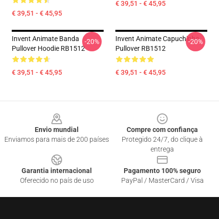
€ 39,51 - € 45,95
€ 39,51 - € 45,95
Invent Animate Banda
Invent Animate Capuchinho
-20%
-20%
Pullover Hoodie RB1512
Pullover RB1512
€ 39,51 - € 45,95
€ 39,51 - € 45,95
Footer
Envio mundial
Compre com confiança
Enviamos para mais de 200 países
Protegido 24/7, do clique à
entrega
Garantia internacional
Pagamento 100% seguro
Oferecido no país de uso
PayPal / MasterCard / Visa