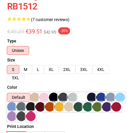
RB1512
(7 customer reviews)
€49.39
€39.51
-20%
$42.95
Type
Unisex
Size
S
M
L
XL
2XL
3XL
4XL
5XL
Color
Default
Print Location