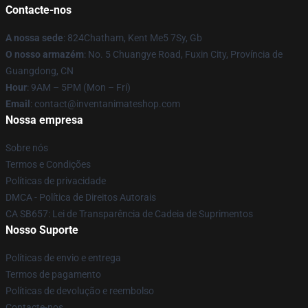
Contacte-nos
A nossa sede
: 824Chatham, Kent Me5 7Sy, Gb
O nosso armazém
: No. 5 Chuangye Road, Fuxin City, Província de
Guangdong, CN
Hour
: 9AM – 5PM (Mon – Fri)
Email
: contact@inventanimateshop.com
Nossa empresa
Sobre nós
Termos e Condições
Políticas de privacidade
DMCA - Política de Direitos Autorais
CA SB657: Lei de Transparência de Cadeia de Suprimentos
Nosso Suporte
Políticas de envio e entrega
Termos de pagamento
Políticas de devolução e reembolso
Contacte-nos