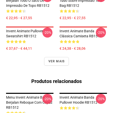
Berjalan Todo O Saco De
Tudo Sobre Impressão Tote
Impressão De Topo RB1512
Bag RB1512
€ 22,95 - € 27,55
€ 22,95 - € 27,55
Invent Animate Pullover
Invent Animate Banda
-20%
-20%
Sweatshirt RB1512
Clássica Camiseta RB1512
€ 37,67 - € 44,11
€ 24,38 - € 28,06
VER MAIS
Produtos relacionados
Menu Invent Animate Banda
Invent Animate Banda
-20%
-20%
Berjalan Reboque Com Capuz
Pullover Hoodie RB1512
RB1512