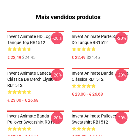
Mais vendidos produtos
Invent Animate HD Logo
Invent Animate Parte Superior
-20%
-20%
Tanque Top RB1512
Do Tanque RB1512
€ 22,49
$24.45
€ 22,49
$24.45
Invent Animate Caneca
Invent Animate Banda Caneca
-20%
-20%
Clássica De Merch Elysium
Clássica RB1512
RB1512
€ 23,00 - € 26,68
€ 23,00 - € 26,68
Invent Animate Banda
Invent Animate Pullover
-20%
-20%
Pullover Sweatshirt RB1512
Sweatshirt RB1512