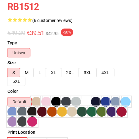
RB1512
(6 customer reviews)
€49.39
€39.51
-20%
$42.95
Type
Unisex
Size
S
M
L
XL
2XL
3XL
4XL
5XL
Color
Default
Print Location