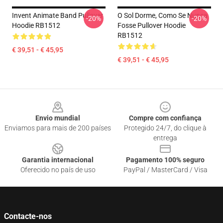
Invent Animate Band Pullover
O Sol Dorme, Como Se Nunca
-20%
-20%
Hoodie RB1512
Fosse Pullover Hoodie
RB1512
€ 39,51 - € 45,95
€ 39,51 - € 45,95
Footer
Envio mundial
Compre com confiança
Enviamos para mais de 200 países
Protegido 24/7, do clique à
entrega
Garantia internacional
Pagamento 100% seguro
Oferecido no país de uso
PayPal / MasterCard / Visa
Contacte-nos