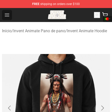
FREE
shipping on orders over $100
Invent Animate Shop - Official Invent Animate Merchandi
Open menu
Início
/
Invent Animate Pano de pano
/
Invent Animate Hoodie