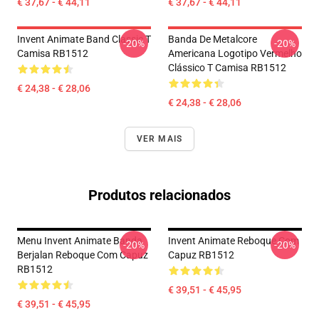
€ 37,67 - € 44,11
€ 37,67 - € 44,11
Invent Animate Band Classic T
Banda De Metalcore
-20%
-20%
Camisa RB1512
Americana Logotipo Vermelho
Clássico T Camisa RB1512
€ 24,38 - € 28,06
€ 24,38 - € 28,06
VER MAIS
Produtos relacionados
Menu Invent Animate Banda
Invent Animate Reboque Com
-20%
-20%
Berjalan Reboque Com Capuz
Capuz RB1512
RB1512
€ 39,51 - € 45,95
€ 39,51 - € 45,95