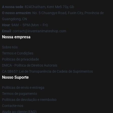
A nossa sede
: 824Chatham, Kent Me5 7Sy, Gb
O nosso armazém
: No. 5 Chuangye Road, Fuxin City, Província de
Guangdong, CN
Hour
: 9AM – 5PM (Mon – Fri)
Email
: contact@inventanimateshop.com
Nossa empresa
Sobre nós
Termos e Condições
Políticas de privacidade
DMCA - Política de Direitos Autorais
CA SB657: Lei de Transparência de Cadeia de Suprimentos
Nosso Suporte
Políticas de envio e entrega
Termos de pagamento
Políticas de devolução e reembolso
Contacte-nos
Ajuda ao cliente (FAQ)