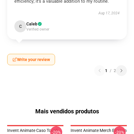
efficiency; it’s a valuable addition to my routine.
Aug 17, 2024
Caleb
C
Verified owner
Write your review
1
/
2
Mais vendidos produtos
Invent Animate Caso Tough
Invent Animate Merch Elysium
-20%
-20%