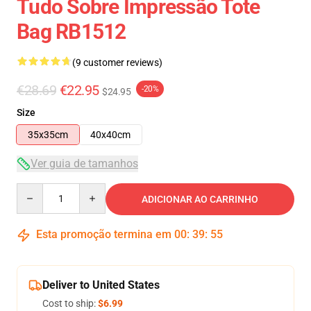
Tudo Sobre Impressão Tote
Bag RB1512
(9 customer reviews)
€28.69
€22.95
-20%
$24.95
Size
35x35cm
40x40cm
Ver guia de tamanhos
Quantity
ADICIONAR AO CARRINHO
Esta promoção termina em
00
:
39
:
54
Deliver to United States
Cost to ship:
$6.99