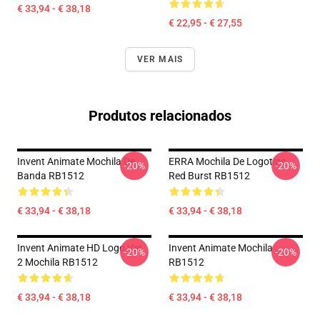
€ 33,94 - € 38,18
€ 22,95 - € 27,55
VER MAIS
Produtos relacionados
Invent Animate Mochila De
ERRA Mochila De Logotipo
-20%
-20%
Banda RB1512
Red Burst RB1512
€ 33,94 - € 38,18
€ 33,94 - € 38,18
Invent Animate HD Logo Ver.
Invent Animate Mochila
-20%
-20%
2 Mochila RB1512
RB1512
€ 33,94 - € 38,18
€ 33,94 - € 38,18