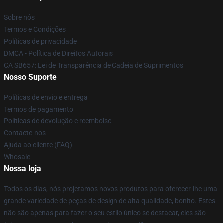
Sobre nós
Termos e Condições
Políticas de privacidade
DMCA - Política de Direitos Autorais
CA SB657: Lei de Transparência de Cadeia de Suprimentos
Nosso Suporte
Políticas de envio e entrega
Termos de pagamento
Políticas de devolução e reembolso
Contacte-nos
Ajuda ao cliente (FAQ)
Whosale
Nossa loja
Todos os dias, nós projetamos novos produtos para oferecer-lhe uma
grande variedade de peças de design de alta qualidade, bonito. Estes
não são apenas para fazer o seu estilo único se destacar, eles são