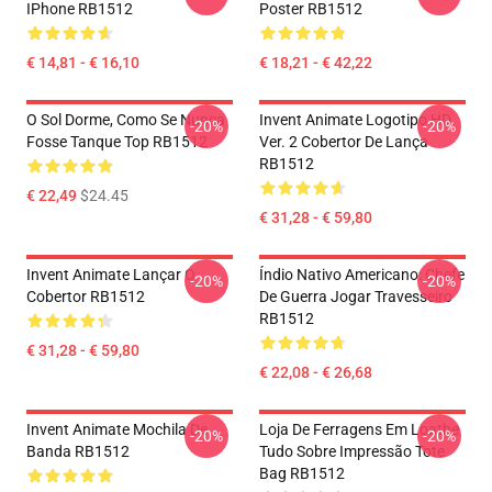
IPhone RB1512
Poster RB1512
€ 14,81 - € 16,10
€ 18,21 - € 42,22
O Sol Dorme, Como Se Nunca
Invent Animate Logotipo HD
-20%
-20%
Fosse Tanque Top RB1512
Ver. 2 Cobertor De Lança
RB1512
€ 22,49
$24.45
€ 31,28 - € 59,80
Invent Animate Lançar O
Índio Nativo Americano: Chefe
-20%
-20%
Cobertor RB1512
De Guerra Jogar Travesseiro
RB1512
€ 31,28 - € 59,80
€ 22,08 - € 26,68
Invent Animate Mochila De
Loja De Ferragens Em Loathe
-20%
-20%
Banda RB1512
Tudo Sobre Impressão Tote
Bag RB1512