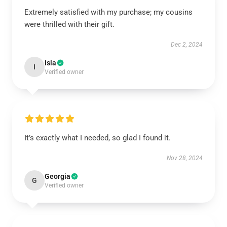
Extremely satisfied with my purchase; my cousins
were thrilled with their gift.
Dec 2, 2024
Isla
I
Verified owner
It’s exactly what I needed, so glad I found it.
Nov 28, 2024
Georgia
G
Verified owner