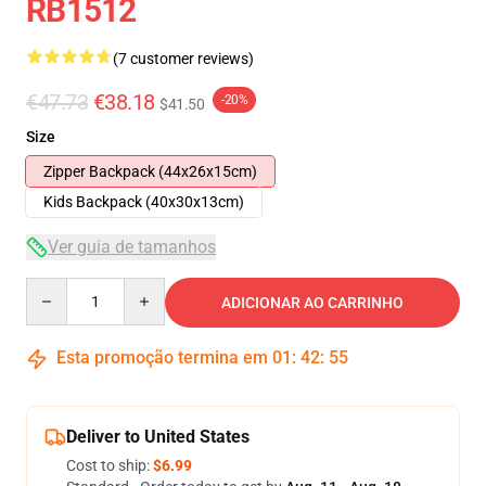
RB1512
(7 customer reviews)
€47.73
€38.18
-20%
$41.50
Size
Zipper Backpack (44x26x15cm)
Kids Backpack (40x30x13cm)
Ver guia de tamanhos
Quantity
ADICIONAR AO CARRINHO
Esta promoção termina em
01
:
42
:
54
Deliver to United States
Cost to ship:
$6.99