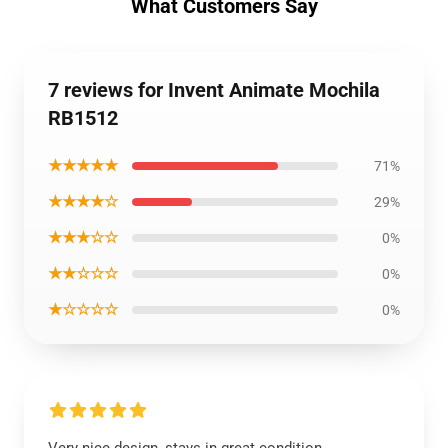
What Customers Say
7 reviews for Invent Animate Mochila
RB1512
★★★★★
71%
★★★★☆
29%
★★★☆☆
0%
★★☆☆☆
0%
★☆☆☆☆
0%