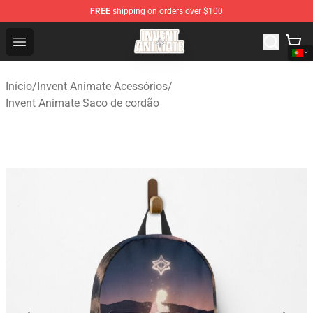
FREE
shipping on orders over $100
Invent Animate Shop - Official Invent Animate Merchandi
Open menu
Início
/
Invent Animate Acessórios
/
Invent Animate Saco de cordão