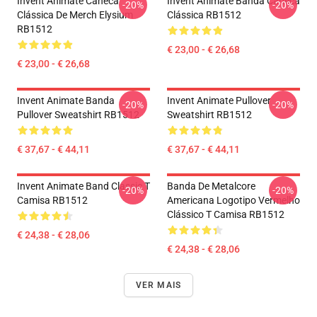
Invent Animate Caneca
Invent Animate Banda Caneca
-20%
-20%
Clássica De Merch Elysium
Clássica RB1512
RB1512
€ 23,00 - € 26,68
€ 23,00 - € 26,68
Invent Animate Banda
Invent Animate Pullover
-20%
-20%
Pullover Sweatshirt RB1512
Sweatshirt RB1512
€ 37,67 - € 44,11
€ 37,67 - € 44,11
Invent Animate Band Classic T
Banda De Metalcore
-20%
-20%
Camisa RB1512
Americana Logotipo Vermelho
Clássico T Camisa RB1512
€ 24,38 - € 28,06
€ 24,38 - € 28,06
VER MAIS