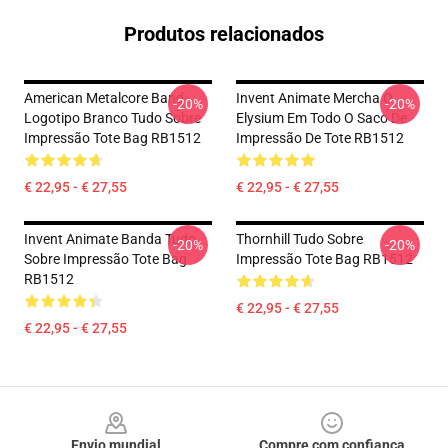
Produtos relacionados
American Metalcore Band
Invent Animate Mercha O
-20%
-20%
Logotipo Branco Tudo Sobre
Elysium Em Todo O Saco De
Impressão Tote Bag RB1512
Impressão De Tote RB1512
€ 22,95 - € 27,55
€ 22,95 - € 27,55
Invent Animate Banda Tudo
Thornhill Tudo Sobre
-20%
-20%
Sobre Impressão Tote Bag
Impressão Tote Bag RB1512
RB1512
€ 22,95 - € 27,55
€ 22,95 - € 27,55
Footer
Envio mundial
Compre com confiança