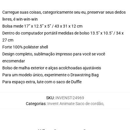
Carregue suas coisas, categoricamente seu eu, preservar seus dedos
livres, é win-win-win
Bolsa mede 17” x 12.5” x 5” / 43 x 31 x 12 cm
Dentro do computador portátil medidas de bolso 13.5" x 10.5" / 34 x
27 cm
Forte 100% poliéster shell
Design completo, sublimação impresso para você se você
encomendar
Bolso de malha exterior e alças acolchoadas ajustáveis
Para um modelo único, experimente o Drawstring Bag
Para espaço extra, lute com o saco de Duffle
SKU
:
INVENST-24969
Categorias
:
Invent Animate Saco de cordão
,