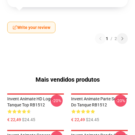
Write your review
1
/
2
Mais vendidos produtos
Invent Animate HD Logo
Invent Animate Parte Superior
-20%
-20%
Tanque Top RB1512
Do Tanque RB1512
€ 22,49
$24.45
€ 22,49
$24.45