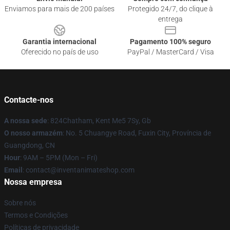
Enviamos para mais de 200 países
Protegido 24/7, do clique à
entrega
Garantia internacional
Pagamento 100% seguro
Oferecido no país de uso
PayPal / MasterCard / Visa
Contacte-nos
A nossa sede
: 824Chatham, Kent Me5 7Sy, Gb
O nosso armazém
: No. 5 Chuangye Road, Fuxin City, Província de
Guangdong, CN
Hour
: 9AM – 5PM (Mon – Fri)
Email
: contact@inventanimateshop.com
Nossa empresa
Sobre nós
Termos e Condições
Políticas de privacidade