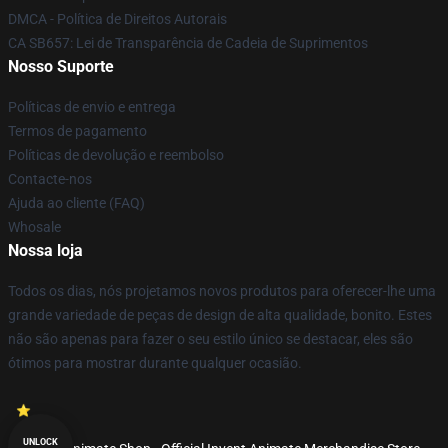
DMCA - Política de Direitos Autorais
CA SB657: Lei de Transparência de Cadeia de Suprimentos
Nosso Suporte
Políticas de envio e entrega
Termos de pagamento
Políticas de devolução e reembolso
Contacte-nos
Ajuda ao cliente (FAQ)
Whosale
Nossa loja
Todos os dias, nós projetamos novos produtos para oferecer-lhe uma
grande variedade de peças de design de alta qualidade, bonito. Estes
não são apenas para fazer o seu estilo único se destacar, eles são
ótimos para mostrar durante qualquer ocasião.
UNLOCK