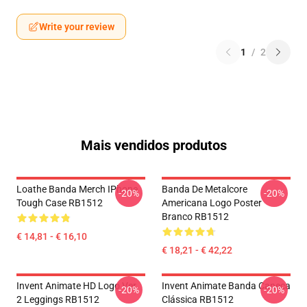
Write your review
1
/
2
Mais vendidos produtos
Loathe Banda Merch IPhone
Banda De Metalcore
-20%
-20%
Tough Case RB1512
Americana Logo Poster
Branco RB1512
€ 14,81 - € 16,10
€ 18,21 - € 42,22
Invent Animate HD Logo Ver.
Invent Animate Banda Caneca
-20%
-20%
2 Leggings RB1512
Clássica RB1512