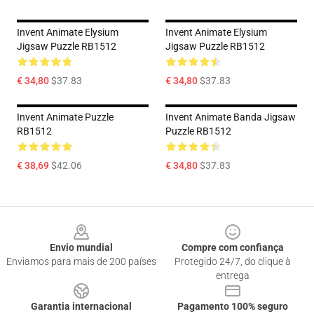
Invent Animate Elysium
Invent Animate Elysium
Jigsaw Puzzle RB1512
Jigsaw Puzzle RB1512
€ 34,80
$37.83
€ 34,80
$37.83
Invent Animate Puzzle
Invent Animate Banda Jigsaw
RB1512
Puzzle RB1512
€ 38,69
$42.06
€ 34,80
$37.83
Footer
Envio mundial
Compre com confiança
Enviamos para mais de 200 países
Protegido 24/7, do clique à
entrega
Garantia internacional
Pagamento 100% seguro