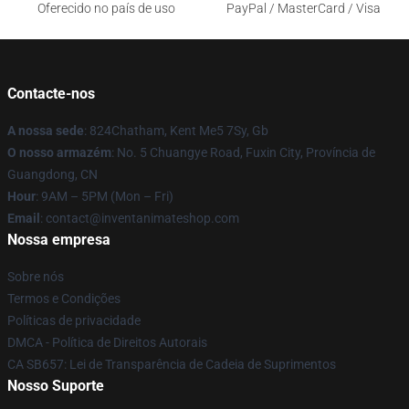
Oferecido no país de uso
PayPal / MasterCard / Visa
Contacte-nos
A nossa sede
: 824Chatham, Kent Me5 7Sy, Gb
O nosso armazém
: No. 5 Chuangye Road, Fuxin City, Província de
Guangdong, CN
Hour
: 9AM – 5PM (Mon – Fri)
Email
: contact@inventanimateshop.com
Nossa empresa
Sobre nós
Termos e Condições
Políticas de privacidade
DMCA - Política de Direitos Autorais
CA SB657: Lei de Transparência de Cadeia de Suprimentos
Nosso Suporte