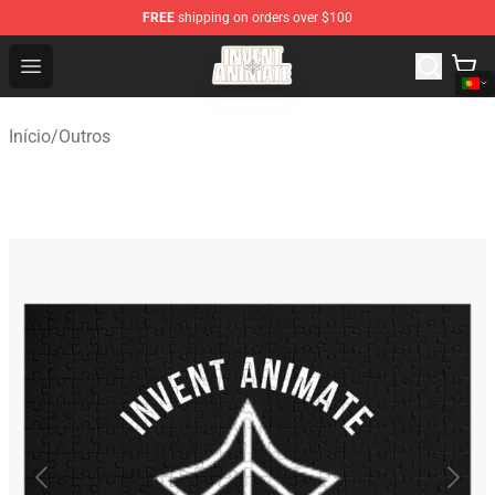
FREE
shipping on orders over $100
Invent Animate Shop - Official Invent Animate Merchandi
Open menu
Início
/
Outros