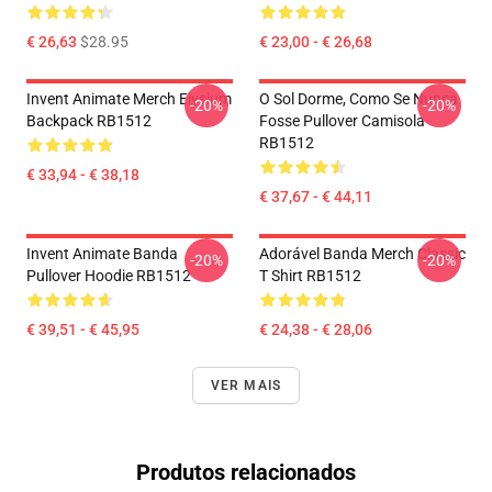
€ 26,63
$28.95
€ 23,00 - € 26,68
Invent Animate Merch Elysium
O Sol Dorme, Como Se Nunca
-20%
-20%
Backpack RB1512
Fosse Pullover Camisola
RB1512
€ 33,94 - € 38,18
€ 37,67 - € 44,11
Invent Animate Banda
Adorável Banda Merch Classic
-20%
-20%
Pullover Hoodie RB1512
T Shirt RB1512
€ 39,51 - € 45,95
€ 24,38 - € 28,06
VER MAIS
Produtos relacionados