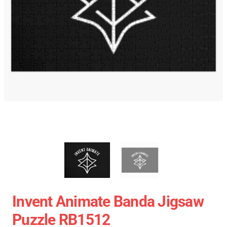
Invent Animate Banda Jigsaw
Puzzle RB1512