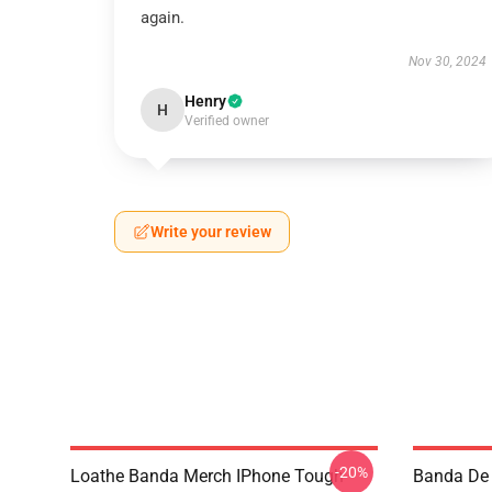
again.
Nov 30, 2024
Henry
H
Verified owner
Write your review
-20%
Loathe Banda Merch IPhone Tough
Banda De 