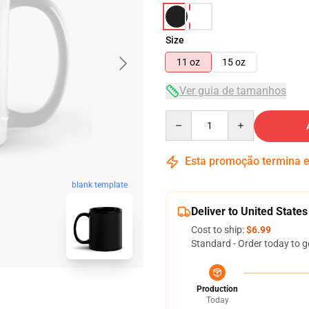
Size
11 oz
15 oz
Ver guia de tamanhos
Quantity
Esta promoção termina
blank template
Deliver to United States
Cost to ship:
$6.99
Standard - Order today to g
Production
Today