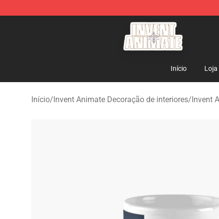
Invent Animate Shop - Official Invent Animate Merchan
Início
Loja
Início
/
Invent Animate Decoração de interiores
/
Invent 