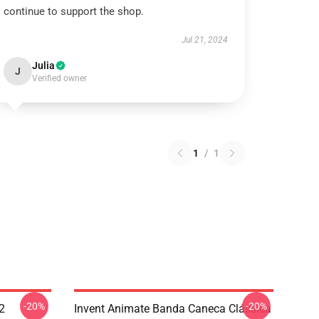
continue to support the shop.
Jul 21, 2024
Julia
J
Verified owner
1
/
1
-20%
-20%
2
Invent Animate Banda Caneca Clássica