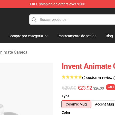
FREE
shipping on orders over $100
dise Store
Compre por categoria
Rastreamento de pedido
Blog
Animate Caneca
Invent Animate
(6 customer reviews
€29.90
€23.92
-20%
$26.00
Type
Ceramic Mug
Accent Mug
Color