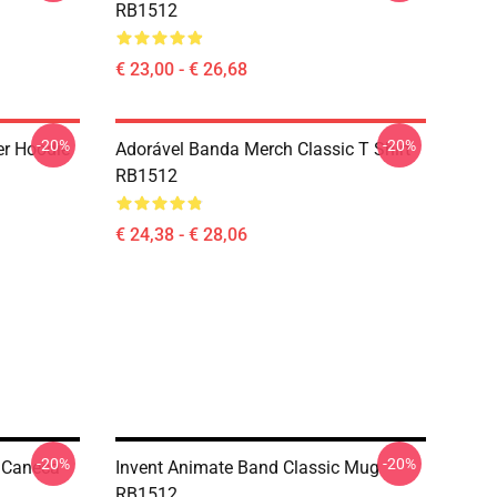
RB1512
€ 23,00 - € 26,68
-20%
-20%
er Hoodie
Adorável Banda Merch Classic T Shirt
RB1512
€ 24,38 - € 28,06
-20%
-20%
m Caneca
Invent Animate Band Classic Mug
RB1512