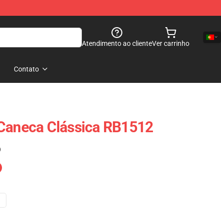
Atendimento ao cliente
Ver carrinho
Contato
 Caneca Clássica RB1512
)