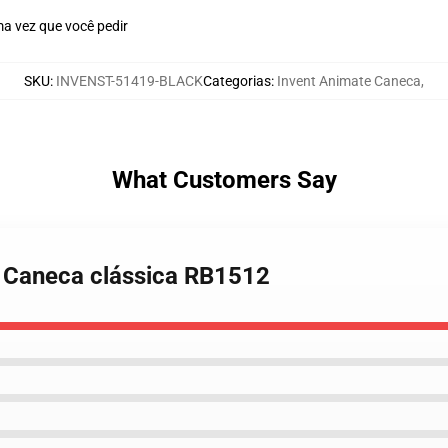
a vez que você pedir
SKU
:
INVENST-51419-BLACK
Categorias
:
Invent Animate Caneca
,
What Customers Say
e Caneca clássica RB1512