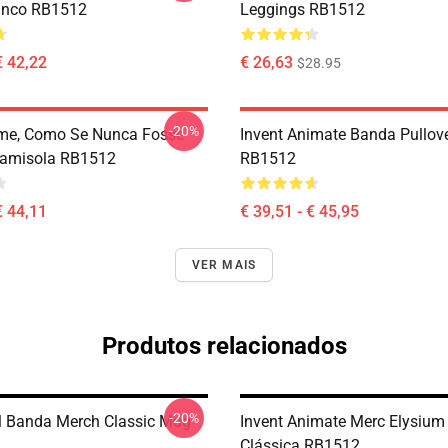
anco RB1512
Leggings RB1512
€ 42,22
€ 26,63
$28.95
-20%
me, Como Se Nunca Fosse
Invent Animate Banda Pullov
Camisola RB1512
RB1512
€ 44,11
€ 39,51 - € 45,95
VER MAIS
Produtos relacionados
-20%
l Banda Merch Classic Mug
Invent Animate Merc Elysiu
Clássica RB1512