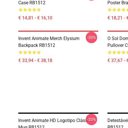
Case RB1512
Poster Br
€ 14,81 - € 16,10
€ 18,21 - 
-20%
Invent Animate Merch Elysium
O Sol Dor
Backpack RB1512
Pullover 
€ 33,94 - € 38,18
€ 37,67 - 
-20%
Invent Animate HD Logotipo Clássico
Detestáve
Mug RB1512
RB1512