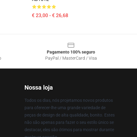
€ 23,00 - € 26,68
Pagamento 100% seguro
o
PayPal / MasterCard / Visa
Nossa loja
Todos os dias, nós projetamos novos produtos
para oferecer-lhe uma grande variedade de
peças de design de alta qualidade, bonito. Estes
não são apenas para fazer o seu estilo único se
destacar, eles são ótimos para mostrar durante