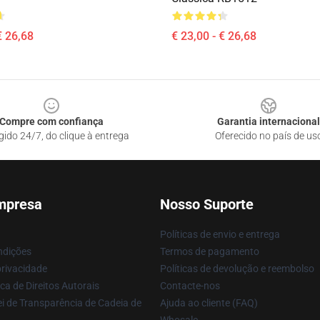
€ 26,68
€ 23,00 - € 26,68
Compre com confiança
Garantia internacional
gido 24/7, do clique à entrega
Oferecido no país de us
mpresa
Nosso Suporte
Políticas de envio e entrega
ndições
Termos de pagamento
privacidade
Políticas de devolução e reembolso
ca de Direitos Autorais
Contacte-nos
i de Transparência de Cadeia de
Ajuda ao cliente (FAQ)