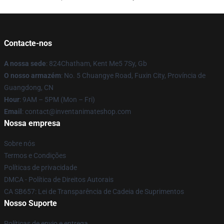
Contacte-nos
A nossa sede
: 824Chatham, Kent Me5 7Sy, Gb
O nosso armazém
: No. 5 Chuangye Road, Fuxin City, Província de
Guangdong, CN
Hour
: 9AM – 5PM (Mon – Fri)
Email
: contact@inventanimateshop.com
Nossa empresa
Sobre nós
Termos e Condições
Políticas de privacidade
DMCA - Política de Direitos Autorais
CA SB657: Lei de Transparência de Cadeia de Suprimentos
Nosso Suporte
Políticas de envio e entrega