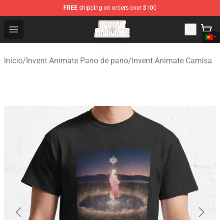
FREE
shipping on orders over $100
Invent Animate Shop - Official Invent Animate Merchandi
Open menu
Início
/
Invent Animate Pano de pano
/
Invent Animate Camisa