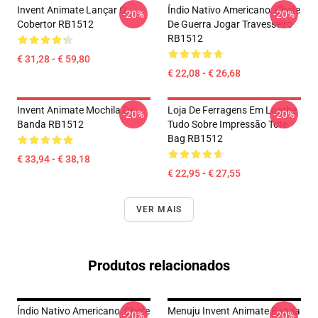
Invent Animate Lançar O
Índio Nativo Americano: Chefe
-20%
-20%
Cobertor RB1512
De Guerra Jogar Travesseiro
RB1512
€ 31,28 - € 59,80
€ 22,08 - € 26,68
Invent Animate Mochila De
Loja De Ferragens Em Loathe
-20%
-20%
Banda RB1512
Tudo Sobre Impressão Tote
Bag RB1512
€ 33,94 - € 38,18
€ 22,95 - € 27,55
VER MAIS
Produtos relacionados
Índio Nativo Americano: Chefe
Menuju Invent Animate Banda
-20%
-20%