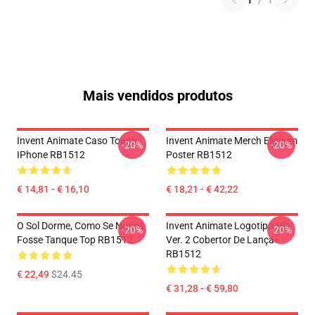
1
/
1
Mais vendidos produtos
Invent Animate Caso Tough
Invent Animate Merch Elysium
-20%
-20%
IPhone RB1512
Poster RB1512
€ 14,81 - € 16,10
€ 18,21 - € 42,22
O Sol Dorme, Como Se Nunca
Invent Animate Logotipo HD
-20%
-20%
Fosse Tanque Top RB1512
Ver. 2 Cobertor De Lança
RB1512
€ 22,49
$24.45
€ 31,28 - € 59,80