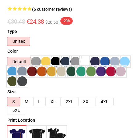
(6 customer reviews)
€30.48
€24.38
-20%
$26.50
Type
Unisex
Color
Default
Size
S
M
L
XL
2XL
3XL
4XL
5XL
Print Location