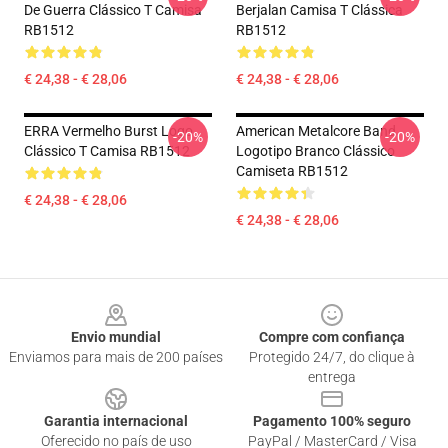
De Guerra Clássico T Camisa
Berjalan Camisa T Clássica
RB1512
RB1512
€ 24,38 - € 28,06
€ 24,38 - € 28,06
ERRA Vermelho Burst Logo
American Metalcore Band
-20%
-20%
Clássico T Camisa RB1512
Logotipo Branco Clássico
Camiseta RB1512
€ 24,38 - € 28,06
€ 24,38 - € 28,06
Footer
Envio mundial
Compre com confiança
Enviamos para mais de 200 países
Protegido 24/7, do clique à
entrega
Garantia internacional
Pagamento 100% seguro
Oferecido no país de uso
PayPal / MasterCard / Visa