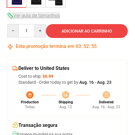
Ver guia de tamanhos
Quantity
ADICIONAR AO CARRINHO
Esta promoção termina em
03
:
52
:
54
Deliver to United States
Cost to ship:
$6.99
Standard - Order today to get by
Aug. 16 - Aug. 23
Production
Shipping
Delivered
Today
Aug. 12
Aug. 16 - Aug. 23
Transação segura
Entrega mundial na sua porta