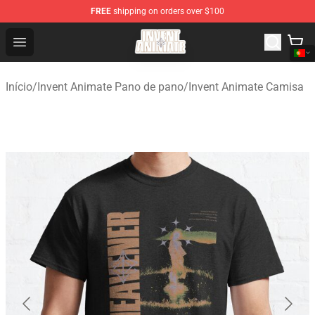
FREE
shipping on orders over $100
Invent Animate Shop - Official Invent Animate Merchandi
Open menu
Início
/
Invent Animate Pano de pano
/
Invent Animate Camisa