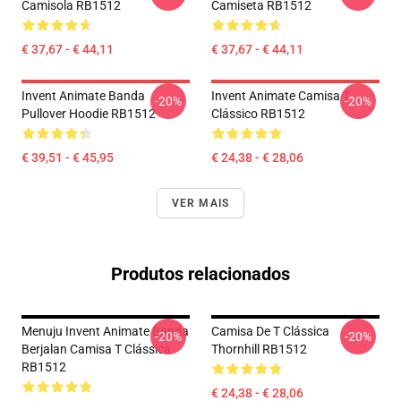
Camisola RB1512
Camiseta RB1512
€ 37,67 - € 44,11
€ 37,67 - € 44,11
Invent Animate Banda
Invent Animate Camisa T
-20%
-20%
Pullover Hoodie RB1512
Clássico RB1512
€ 39,51 - € 45,95
€ 24,38 - € 28,06
VER MAIS
Produtos relacionados
Menuju Invent Animate Banda
Camisa De T Clássica
-20%
-20%
Berjalan Camisa T Clássica
Thornhill RB1512
RB1512
€ 24,38 - € 28,06