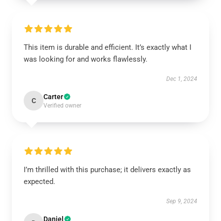
This item is durable and efficient. It’s exactly what I
was looking for and works flawlessly.
Dec 1, 2024
Carter
C
Verified owner
I’m thrilled with this purchase; it delivers exactly as
expected.
Sep 9, 2024
Daniel