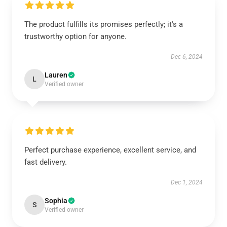
The product fulfills its promises perfectly; it's a
trustworthy option for anyone.
Dec 6, 2024
Lauren
L
Verified owner
Perfect purchase experience, excellent service, and
fast delivery.
Dec 1, 2024
Sophia
S
Verified owner