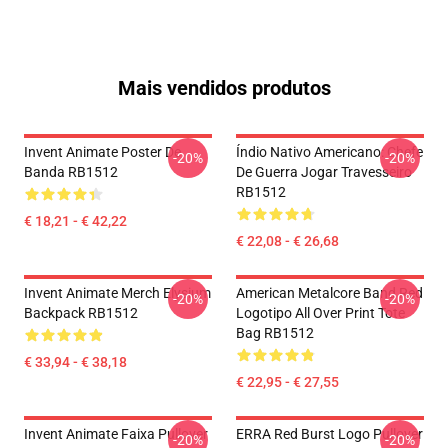
Mais vendidos produtos
Invent Animate Poster De
Índio Nativo Americano: Chefe
-20%
-20%
Banda RB1512
De Guerra Jogar Travesseiro
RB1512
€ 18,21 - € 42,22
€ 22,08 - € 26,68
Invent Animate Merch Elysium
American Metalcore Band Red
-20%
-20%
Backpack RB1512
Logotipo All Over Print Tote
Bag RB1512
€ 33,94 - € 38,18
€ 22,95 - € 27,55
Invent Animate Faixa Pullover
ERRA Red Burst Logo Pullover
-20%
-20%