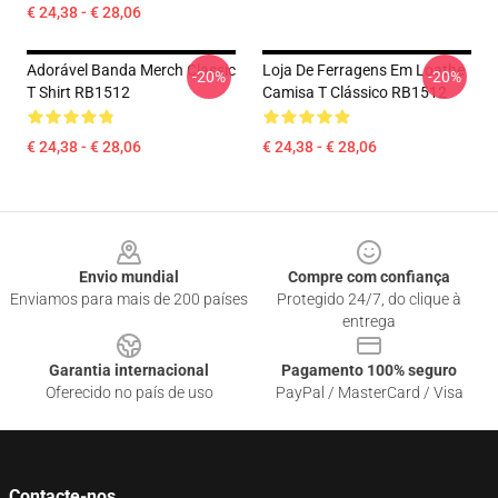
€ 24,38 - € 28,06
Adorável Banda Merch Classic
Loja De Ferragens Em Loathe
-20%
-20%
T Shirt RB1512
Camisa T Clássico RB1512
€ 24,38 - € 28,06
€ 24,38 - € 28,06
Footer
Envio mundial
Compre com confiança
Enviamos para mais de 200 países
Protegido 24/7, do clique à
entrega
Garantia internacional
Pagamento 100% seguro
Oferecido no país de uso
PayPal / MasterCard / Visa
Contacte-nos