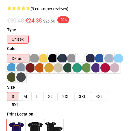
(9 customer reviews)
€30.48
€24.38
-20%
$26.50
Type
Unisex
Color
Default
Size
S
M
L
XL
2XL
3XL
4XL
5XL
Print Location