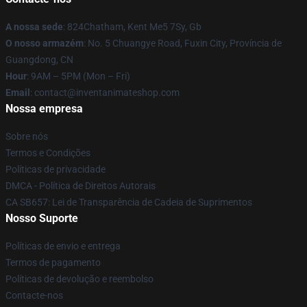
A nossa sede
: 824Chatham, Kent Me5 7Sy, Gb
O nosso armazém
: No. 5 Chuangye Road, Fuxin City, Província de
Guangdong, CN
Hour
: 9AM – 5PM (Mon – Fri)
Email
: contact@inventanimateshop.com
Nossa empresa
Sobre nós
Termos e Condições
Políticas de privacidade
DMCA - Política de Direitos Autorais
CA SB657: Lei de Transparência de Cadeia de Suprimentos
Nosso Suporte
Políticas de envio e entrega
Termos de pagamento
Políticas de devolução e reembolso
Contacte-nos