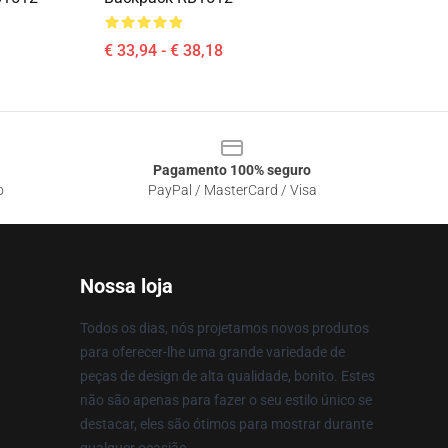
€ 33,94 - € 38,18
Pagamento 100% seguro
o
PayPal / MasterCard / Visa
Nossa loja
Todos os dias, nós projetamos novos produtos
para oferecer-lhe uma grande variedade de
peças de design de alta qualidade, bonito. Estes
não são apenas para fazer o seu estilo único se
destacar, eles são ótimos para mostrar durante