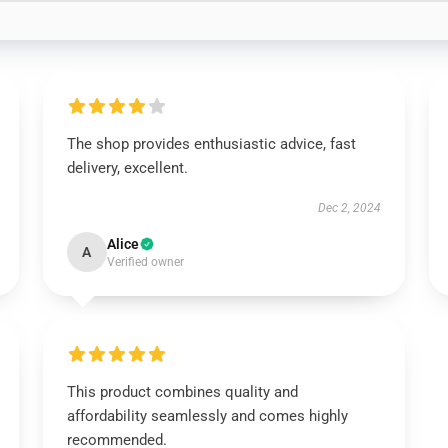
The shop provides enthusiastic advice, fast
delivery, excellent.
Dec 2, 2024
Alice
A
Verified owner
This product combines quality and
affordability seamlessly and comes highly
recommended.