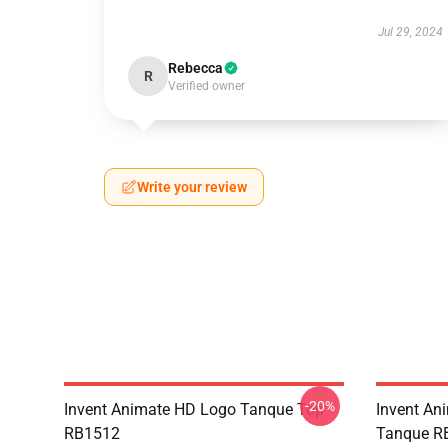
Jul 29, 2024
Rebecca
R
Verified owner
Write your review
-20%
Invent Animate HD Logo Tanque Top
Invent An
RB1512
Tanque R