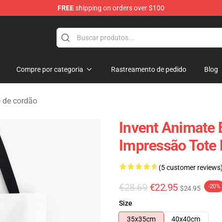
FREE
shipping on orders over $100
dise Store
Compre por categoria
Rastreamento de pedido
Blog
 de cordão
Invent Animate 
Impressão Tote
(5 customer reviews
€28.69
€22.95
-20%
$24.95
Size
35x35cm
40x40cm