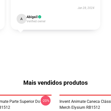
Jun 28, 2024
Abigail
A
Verified owner
Mais vendidos produtos
-20%
imate Parte Superior Do
Invent Animate Caneca Cláss
B1512
Merch Elysium RB1512