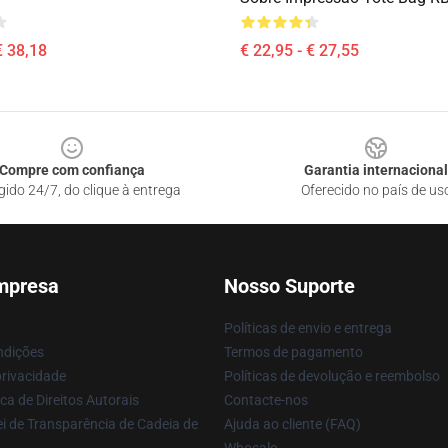
€ 38,18
€ 22,95 - € 27,55
Compre com confiança
Garantia internacional
gido 24/7, do clique à entrega
Oferecido no país de us
mpresa
Nosso Suporte
Políticas de envio e entrega
ndições
Termos de pagamento
privacidade
Políticas de devolução e reembolso
ca de Direitos Autorais
Contacte-nos
i de Transparência de Cadeia de
Ajuda ao cliente (FAQ)