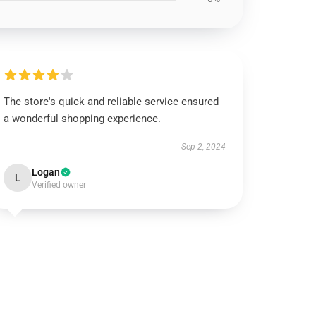
The store's quick and reliable service ensured
a wonderful shopping experience.
Sep 2, 2024
Logan
L
Verified owner