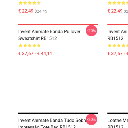
€ 22,49
€ 22,49
$24.45
$2
-20%
Invent Animate Banda Pullover
Invent An
Sweatshirt RB1512
RB1512
€ 37,67 - € 44,11
€ 37,67 - 
-20%
Invent Animate Banda Tudo Sobre
Loathe Me
Impressão Tote Bag RB1512
RB1512