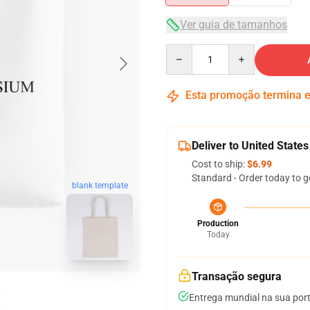
Ver guia de tamanhos
Quantity
Esta promoção termina
Deliver to United States
Cost to ship:
$6.99
Standard - Order today to g
blank template
Production
Today
Transação segura
Entrega mundial na sua por