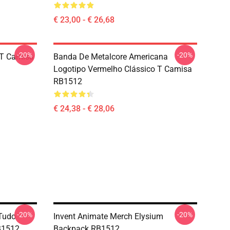
€ 23,00 - € 26,68
-20%
-20%
 T Camisa
Banda De Metalcore Americana
Logotipo Vermelho Clássico T Camisa
RB1512
€ 24,38 - € 28,06
-20%
-20%
 Tudo
Invent Animate Merch Elysium
B1512
Backpack RB1512