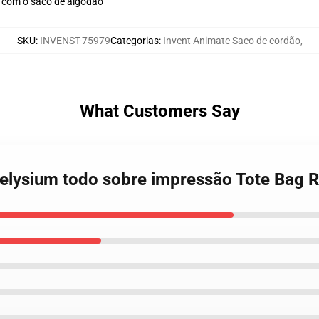
e com o saco de algodão
SKU
:
INVENST-75979
Categorias
:
Invent Animate Saco de cordão
,
What Customers Say
e elysium todo sobre impressão Tote Bag