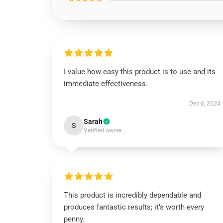
I value how easy this product is to use and its
immediate effectiveness.
Dec 6, 2024
Sarah
S
Verified owner
This product is incredibly dependable and
produces fantastic results; it’s worth every
penny.