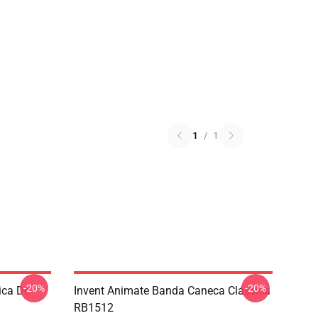
1
/
1
-20%
-20%
ica De
Invent Animate Banda Caneca Clássica
RB1512