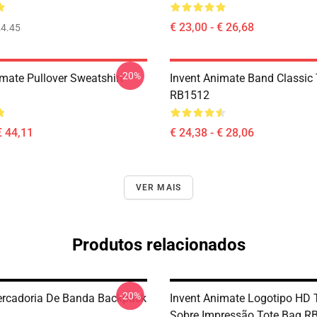
€ 23,00 - € 26,68
4.45
-20%
imate Pullover Sweatshirt
Invent Animate Band Classic
RB1512
€ 44,11
€ 24,38 - € 28,06
VER MAIS
Produtos relacionados
-20%
rcadoria De Banda Backpack
Invent Animate Logotipo HD
Sobre Impressão Tote Bag R