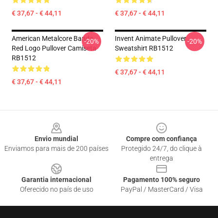
€ 37,67 - € 44,11
€ 37,67 - € 44,11
American Metalcore Banda
Invent Animate Pullover
-20%
-20%
Red Logo Pullover Camiseta
Sweatshirt RB1512
RB1512
€ 37,67 - € 44,11
€ 37,67 - € 44,11
Footer
Envio mundial
Compre com confiança
Enviamos para mais de 200 países
Protegido 24/7, do clique à
entrega
Garantia internacional
Pagamento 100% seguro
Oferecido no país de uso
PayPal / MasterCard / Visa