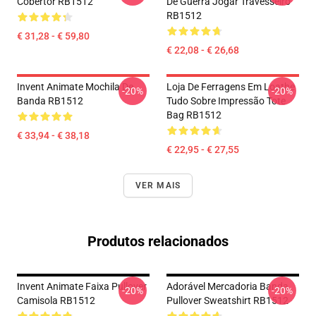
Cobertor RB1512
De Guerra Jogar Travesseiro
RB1512
€ 31,28 - € 59,80
€ 22,08 - € 26,68
Invent Animate Mochila De
Loja De Ferragens Em Loathe
-20%
-20%
Banda RB1512
Tudo Sobre Impressão Tote
Bag RB1512
€ 33,94 - € 38,18
€ 22,95 - € 27,55
VER MAIS
Produtos relacionados
Invent Animate Faixa Pullover
Adorável Mercadoria Banda
-20%
-20%
Camisola RB1512
Pullover Sweatshirt RB1512