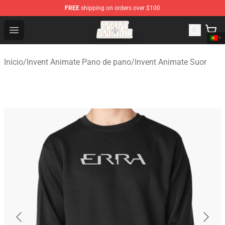
FREE
shipping on orders over $100
Invent Animate Shop - Official Invent Animate Merchandi
Open menu
Início
/
Invent Animate Pano de pano
/
Invent Animate Suor