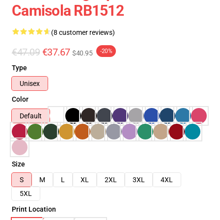
Camisola RB1512
(8 customer reviews)
€47.09
€37.67
-20%
$40.95
Type
Unisex
Color
Default
Size
S
M
L
XL
2XL
3XL
4XL
5XL
Print Location