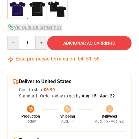
Ver guia de tamanhos
Quantity
ADICIONAR AO CARRINHO
Esta promoção termina em
04
:
51
:
54
Deliver to United States
Cost to ship:
$6.99
Standard - Order today to get by
Aug. 15 - Aug. 22
Production
Shipping
Delivered
Today
Aug. 11
Aug. 15 - Aug. 22