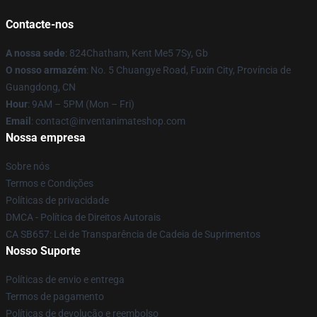
Contacte-nos
A nossa sede
: 824Chatham, Kent Me5 7Sy, Gb
O nosso armazém
: No. 5 Chuangye Road, Fuxin City, Província de
Guangdong, CN
Hour
: 9AM – 5PM (Mon – Fri)
Email
: contact@inventanimateshop.com
Nossa empresa
Sobre nós
Termos e Condições
Políticas de privacidade
DMCA - Política de Direitos Autorais
CA SB657: Lei de Transparência de Cadeia de Suprimentos
Nosso Suporte
Políticas de envio e entrega
Termos de pagamento
Políticas de devolução e reembolso