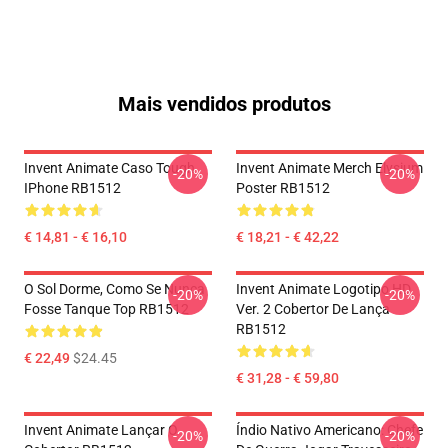
Mais vendidos produtos
Invent Animate Caso Tough
Invent Animate Merch Elysium
-20%
-20%
IPhone RB1512
Poster RB1512
€ 14,81 - € 16,10
€ 18,21 - € 42,22
O Sol Dorme, Como Se Nunca
Invent Animate Logotipo HD
-20%
-20%
Fosse Tanque Top RB1512
Ver. 2 Cobertor De Lança
RB1512
€ 22,49
$24.45
€ 31,28 - € 59,80
Invent Animate Lançar O
Índio Nativo Americano: Chefe
-20%
-20%