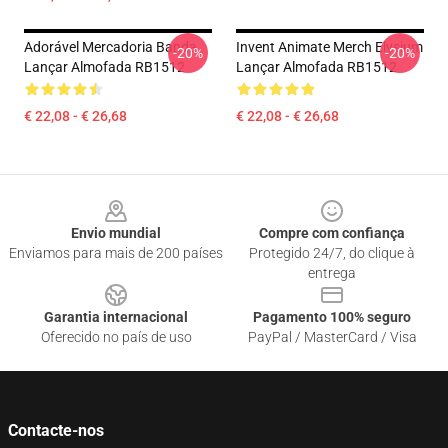
Adorável Mercadoria Banda
Invent Animate Merch Elysium
-20%
-20%
Lançar Almofada RB1512
Lançar Almofada RB1512
€ 22,08 - € 26,68
€ 22,08 - € 26,68
Footer
Envio mundial
Compre com confiança
Enviamos para mais de 200 países
Protegido 24/7, do clique à
entrega
Garantia internacional
Pagamento 100% seguro
Oferecido no país de uso
PayPal / MasterCard / Visa
Contacte-nos