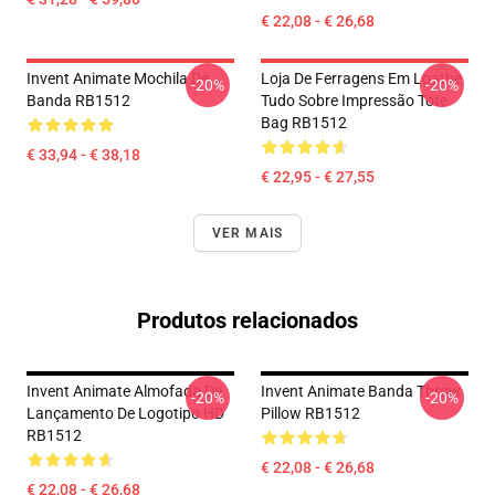
€ 22,08 - € 26,68
Invent Animate Mochila De
Loja De Ferragens Em Loathe
-20%
-20%
Banda RB1512
Tudo Sobre Impressão Tote
Bag RB1512
€ 33,94 - € 38,18
€ 22,95 - € 27,55
VER MAIS
Produtos relacionados
Invent Animate Almofada De
Invent Animate Banda Throw
-20%
-20%
Lançamento De Logotipo HD
Pillow RB1512
RB1512
€ 22,08 - € 26,68
€ 22,08 - € 26,68