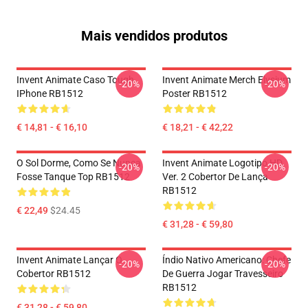
Mais vendidos produtos
Invent Animate Caso Tough
Invent Animate Merch Elysium
-20%
-20%
IPhone RB1512
Poster RB1512
€ 14,81 - € 16,10
€ 18,21 - € 42,22
O Sol Dorme, Como Se Nunca
Invent Animate Logotipo HD
-20%
-20%
Fosse Tanque Top RB1512
Ver. 2 Cobertor De Lança
RB1512
€ 22,49
$24.45
€ 31,28 - € 59,80
Invent Animate Lançar O
Índio Nativo Americano: Chefe
-20%
-20%
Cobertor RB1512
De Guerra Jogar Travesseiro
RB1512
€ 31,28 - € 59,80