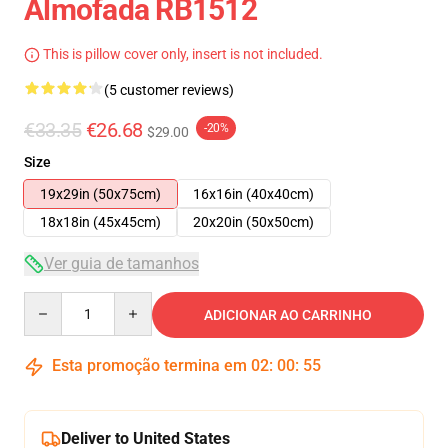
Almofada RB1512
This is pillow cover only, insert is not included.
(5 customer reviews)
€33.35
€26.68
-20%
$29.00
Size
19x29in (50x75cm)
16x16in (40x40cm)
18x18in (45x45cm)
20x20in (50x50cm)
Ver guia de tamanhos
Quantity
ADICIONAR AO CARRINHO
Esta promoção termina em
02
:
00
:
54
Deliver to United States