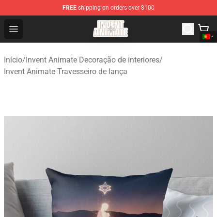
FREE
shipping on orders over $100
Invent Animate Shop - Official Invent Animate Merchandi
Open menu
Início
/
Invent Animate Decoração de interiores
/
Invent Animate Travesseiro de lança