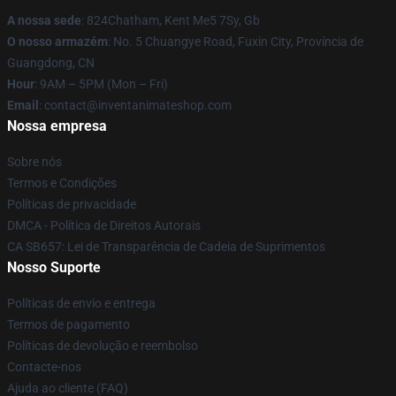
A nossa sede
: 824Chatham, Kent Me5 7Sy, Gb
O nosso armazém
: No. 5 Chuangye Road, Fuxin City, Província de
Guangdong, CN
Hour
: 9AM – 5PM (Mon – Fri)
Email
: contact@inventanimateshop.com
Nossa empresa
Sobre nós
Termos e Condições
Políticas de privacidade
DMCA - Política de Direitos Autorais
CA SB657: Lei de Transparência de Cadeia de Suprimentos
Nosso Suporte
Políticas de envio e entrega
Termos de pagamento
Políticas de devolução e reembolso
Contacte-nos
Ajuda ao cliente (FAQ)