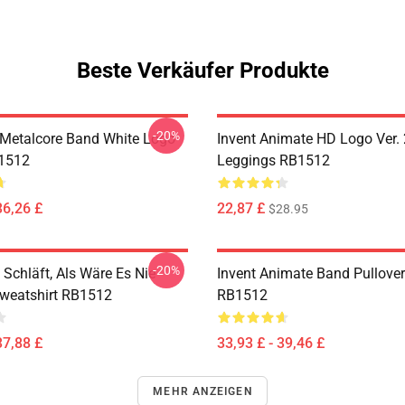
Beste Verkäufer Produkte
-20%
Metalcore Band White Logo
Invent Animate HD Logo Ver. 
B1512
Leggings RB1512
36,26 £
22,87 £
$28.95
-20%
Schläft, Als Wäre Es Nie
Invent Animate Band Pullove
Sweatshirt RB1512
RB1512
37,88 £
33,93 £ - 39,46 £
MEHR ANZEIGEN