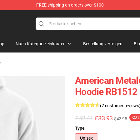
FREE
shipping on orders over $100
dise Store
op
Nach Kategorie einkaufen
Bestellung verfolgen
Bl
e
American Metal
Hoodie RB1512
(7 customer reviews
£42.41
£33.93
-20%
$42.95
Type
Unisex