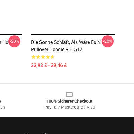
-20%
-20%
r Hoodie
Die Sonne Schläft, Als Wäre Es Nie
Pullover Hoodie RB1512
33,93 £ - 39,46 £
e
100% Sicherer Checkout
ten
PayPal / MasterCard / Visa