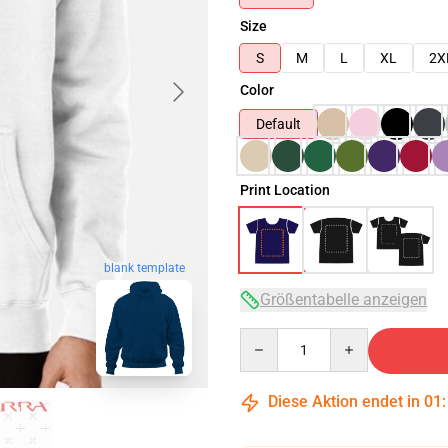
Size
S
M
L
XL
2X
Color
Default
Print Location
blank template
Größentabelle anzeigen
Quantity
Diese Aktion endet in
01