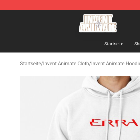
Invent Animate Shop - Official Invent Animate Merchan
Startseite
Sh
Startseite
/
Invent Animate Cloth
/
Invent Animate Hoodi