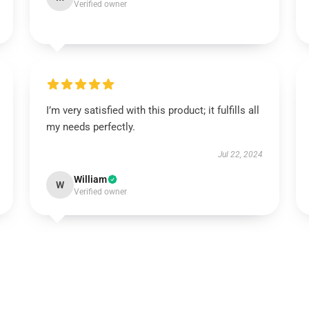
Verified owner
I’m very satisfied with this product; it fulfills all
my needs perfectly.
Jul 22, 2024
William
W
Verified owner