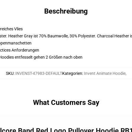
Beschreibung
eiches Vlies
ter. Heather Gray ist 70% Baumwolle, 30% Polyester. Charcoal Heather 
ippenmanschetten
actices Anforderungen
re Hoodies entfesselt gehen 2 Größen nach oben
SKU
:
INVENST-47983-DEFAULT
Kategorien
:
Invent Animate Hoodie
,
What Customers Say
alcore Band Red Logo Pullover Hoodie R