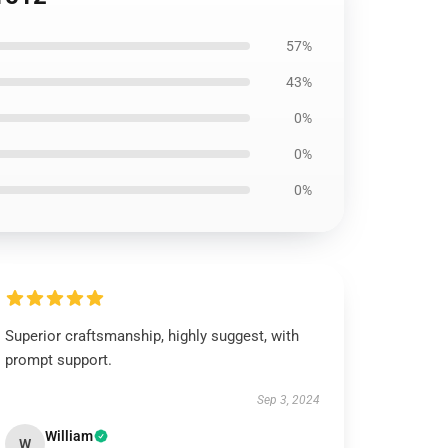
57%
43%
0%
0%
0%
Superior craftsmanship, highly suggest, with
prompt support.
Sep 3, 2024
William
W