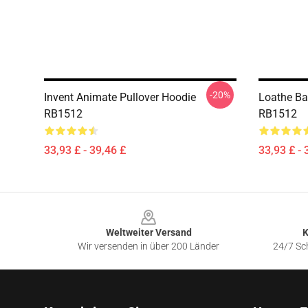
-20%
Invent Animate Pullover Hoodie
Loathe Ba
RB1512
RB1512
33,93 £ - 39,46 £
33,93 £ - 
Footer
Weltweiter Versand
K
Wir versenden in über 200 Länder
24/7 Sch