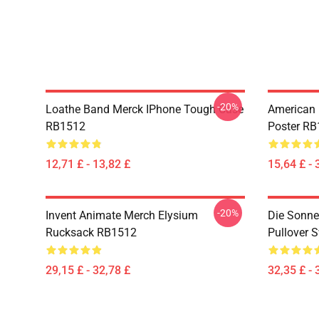
-20%
Loathe Band Merck IPhone Tough Case
American 
RB1512
Poster R
12,71 £ - 13,82 £
15,64 £ - 
-20%
Invent Animate Merch Elysium
Die Sonne 
Rucksack RB1512
Pullover 
29,15 £ - 32,78 £
32,35 £ - 