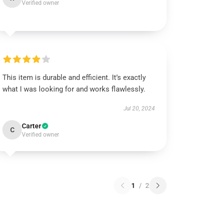
Verified owner
This item is durable and efficient. It’s exactly
what I was looking for and works flawlessly.
Jul 20, 2024
Carter
C
Verified owner
1
/
2