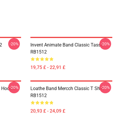
-20%
-20%
2
Invent Animate Band Classic Tasse
RB1512
19,75 £ - 22,91 £
-20%
-20%
r Hoodie
Loathe Band Mercch Classic T Shirt
RB1512
20,93 £ - 24,09 £