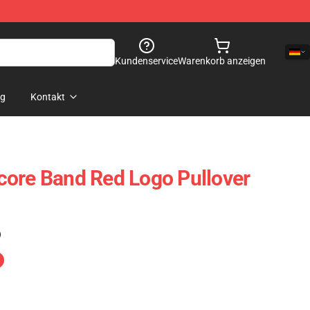
Kundenservice
Warenkorb anzeigen
og
Kontakt
core Band Red Logo Pullover
)