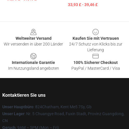
33,93 £ - 39,46 £
Footer
Weltweiter Versand
Kaufen Sie mit Vertrauen
Wir versenden in über 200 Länder
24/7 Schutz von Klicks bis zur
Lieferung
Internationale Garantie
100% Sicherer Checkout
Im Nutzungsland angeboten
PayPal / MasterCard / Visa
Kontaktieren Sie uns
Unser Hauptbüro
: 824Chatham, Kent Me5 7Sy, Gb
Unser Lager
: Nr. 5 Chuangye Road, Fuxin Stadt, Provinz Guangdong,
CN
Geruch
: 9AM – 5PM (Mon – Fri)