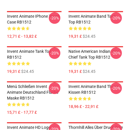
Invent Animate IPhone Tough
Invent Animate Band Tank
-20%
-20%
Case RB1512
Top RB1512
12,71 £ - 13,82 £
19,31 £
$24.45
Invent Animate Tank Top
Native American Indian: War
-20%
-20%
RB1512
Chief Tank Top RB1512
19,31 £
$24.45
19,31 £
$24.45
Menü Schließen Invent
Invent Animate Band Throw
-20%
-20%
Animate Deutschland Flache
Kissen RB1512
Maske RB1512
18,96 £ - 22,91 £
15,71 £ - 17,77 £
Invent Animate HD Logo
Thornhill Alles Über Druck Tote
-20%
-20%