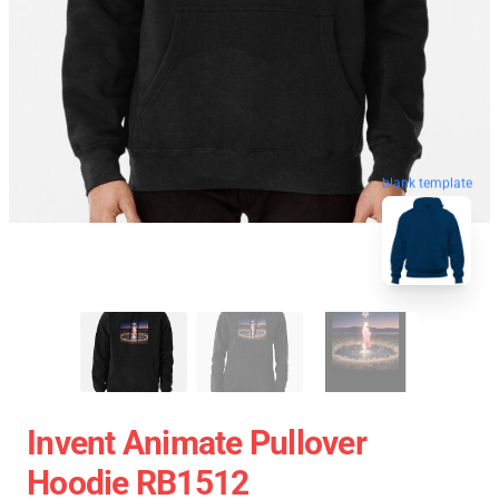
blank template
Invent Animate Pullover
Hoodie RB1512