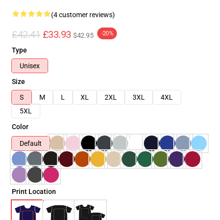
(4 customer reviews)
£42.41
£33.93
-20%
$42.95
Type
Unisex
Size
S
M
L
XL
2XL
3XL
4XL
5XL
Color
Default
Print Location