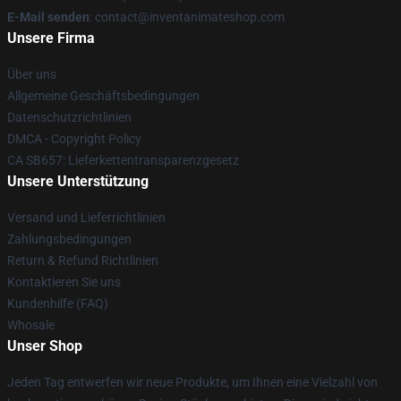
E-Mail senden
: contact@inventanimateshop.com
Unsere Firma
Über uns
Allgemeine Geschäftsbedingungen
Datenschutzrichtlinien
DMCA - Copyright Policy
CA SB657: Lieferkettentransparenzgesetz
Unsere Unterstützung
Versand und Lieferrichtlinien
Zahlungsbedingungen
Return & Refund Richtlinien
Kontaktieren Sie uns
Kundenhilfe (FAQ)
Whosale
Unser Shop
Jeden Tag entwerfen wir neue Produkte, um Ihnen eine Vielzahl von