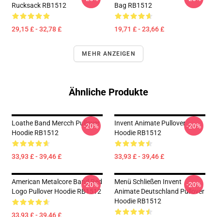
Rucksack RB1512
Bag RB1512
29,15 £ - 32,78 £
19,71 £ - 23,66 £
MEHR ANZEIGEN
Ähnliche Produkte
Loathe Band Mercch Pullover
Invent Animate Pullover
-20%
-20%
Hoodie RB1512
Hoodie RB1512
33,93 £ - 39,46 £
33,93 £ - 39,46 £
American Metalcore Band Red
Menü Schließen Invent
-20%
-20%
Logo Pullover Hoodie RB1512
Animate Deutschland Pullover
Hoodie RB1512
33,93 £ - 39,46 £