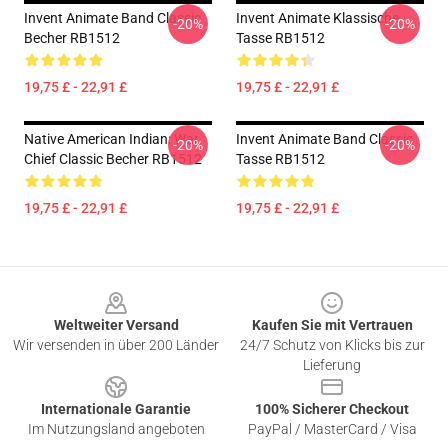
Invent Animate Band Classic
Invent Animate Klassische
-20%
-20%
Becher RB1512
Tasse RB1512
19,75 £ - 22,91 £
19,75 £ - 22,91 £
Native American Indian: War
Invent Animate Band Classic
-20%
-20%
Chief Classic Becher RB1512
Tasse RB1512
19,75 £ - 22,91 £
19,75 £ - 22,91 £
Footer
Weltweiter Versand
Kaufen Sie mit Vertrauen
Wir versenden in über 200 Länder
24/7 Schutz von Klicks bis zur
Lieferung
Internationale Garantie
100% Sicherer Checkout
Im Nutzungsland angeboten
PayPal / MasterCard / Visa