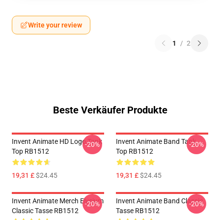
Write your review
1
/
2
Beste Verkäufer Produkte
Invent Animate HD Logo Tank
Invent Animate Band Tank
-20%
-20%
Top RB1512
Top RB1512
19,31 £
$24.45
19,31 £
$24.45
Invent Animate Merch Elysium
Invent Animate Band Classic
-20%
-20%
Classic Tasse RB1512
Tasse RB1512