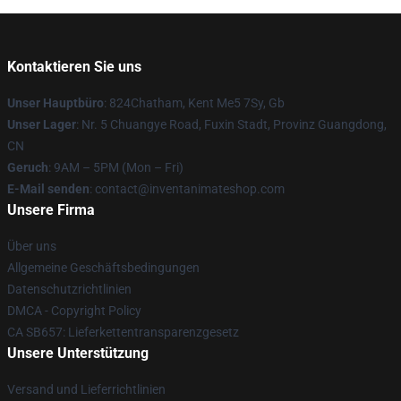
Kontaktieren Sie uns
Unser Hauptbüro
: 824Chatham, Kent Me5 7Sy, Gb
Unser Lager
: Nr. 5 Chuangye Road, Fuxin Stadt, Provinz Guangdong,
CN
Geruch
: 9AM – 5PM (Mon – Fri)
E-Mail senden
: contact@inventanimateshop.com
Unsere Firma
Über uns
Allgemeine Geschäftsbedingungen
Datenschutzrichtlinien
DMCA - Copyright Policy
CA SB657: Lieferkettentransparenzgesetz
Unsere Unterstützung
Versand und Lieferrichtlinien