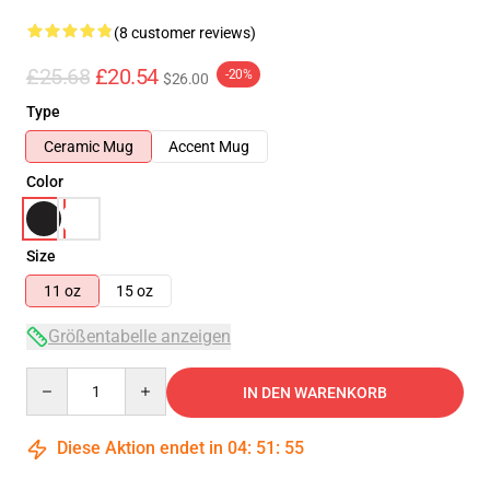
(8 customer reviews)
£25.68
£20.54
-20%
$26.00
Type
Ceramic Mug
Accent Mug
Color
Size
11 oz
15 oz
Größentabelle anzeigen
Quantity
IN DEN WARENKORB
Diese Aktion endet in
04
:
51
:
54