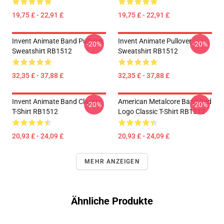
19,75 £ - 22,91 £
19,75 £ - 22,91 £
Invent Animate Band Pullover
Invent Animate Pullover
-20%
-20%
Sweatshirt RB1512
Sweatshirt RB1512
32,35 £ - 37,88 £
32,35 £ - 37,88 £
Invent Animate Band Classic
American Metalcore Band Red
-20%
-20%
T-Shirt RB1512
Logo Classic T-Shirt RB1512
20,93 £ - 24,09 £
20,93 £ - 24,09 £
MEHR ANZEIGEN
Ähnliche Produkte