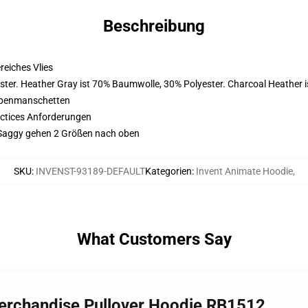
Beschreibung
eiches Vlies
ster. Heather Gray ist 70% Baumwolle, 30% Polyester. Charcoal Heather 
ppenmanschetten
actices Anforderungen
 Saggy gehen 2 Größen nach oben
SKU
:
INVENST-93189-DEFAULT
Kategorien
:
Invent Animate Hoodie
,
What Customers Say
Merchandise Pullover Hoodie RB1512