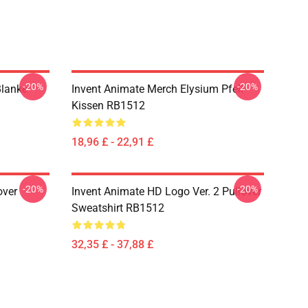
-20%
-20%
Blanke
Invent Animate Merch Elysium Pfeil
Kissen RB1512
18,96 £ - 22,91 £
-20%
-20%
over
Invent Animate HD Logo Ver. 2 Pullover
Sweatshirt RB1512
32,35 £ - 37,88 £