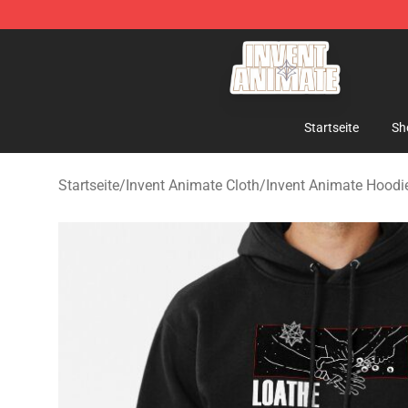
Invent Animate Shop - Official Invent Animate Merchan
Startseite
Sh
Startseite
/
Invent Animate Cloth
/
Invent Animate Hoodi