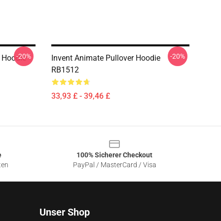
-20%
-20%
 Hoodie
Invent Animate Pullover Hoodie
RB1512
33,93 £ - 39,46 £
e
100% Sicherer Checkout
ten
PayPal / MasterCard / Visa
Unser Shop