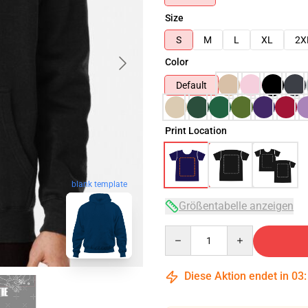
Size
S
M
L
XL
2X
Color
Default
Print Location
blank template
Größentabelle anzeigen
Quantity
Diese Aktion endet in
03