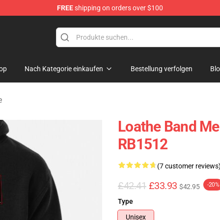
FREE
shipping on orders over $100
dise Store
op
Nach Kategorie einkaufen
Bestellung verfolgen
Bl
e
Loathe Band Me
RB1512
(7 customer reviews
£42.41
£33.93
-20%
$42.95
Type
Unisex