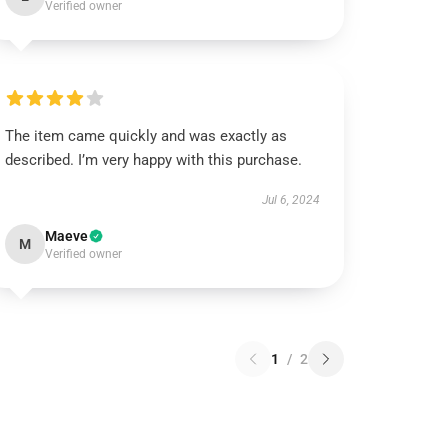
Verified owner
The item came quickly and was exactly as
described. I’m very happy with this purchase.
Jul 6, 2024
Maeve
M
Verified owner
1
/
2