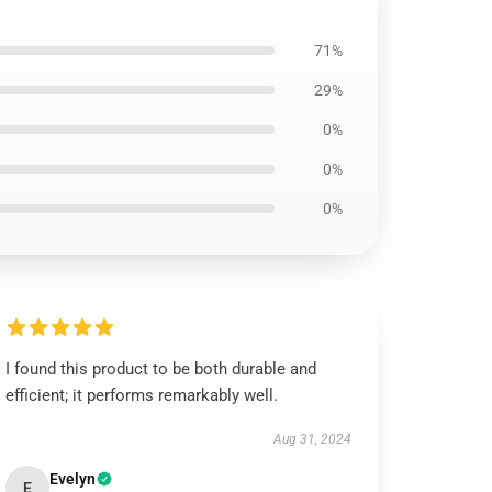
71%
29%
0%
0%
0%
I found this product to be both durable and
efficient; it performs remarkably well.
Aug 31, 2024
Evelyn
E