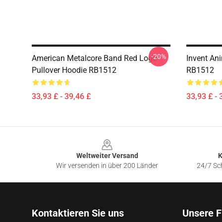
-20%
American Metalcore Band Red Logo
Invent An
Pullover Hoodie RB1512
RB1512
33,93 £ - 39,46 £
33,93 £ - 
Footer
Weltweiter Versand
K
Wir versenden in über 200 Länder
24/7 Sch
Kontaktieren Sie uns
Unsere F