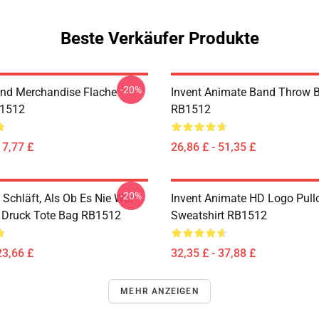
Beste Verkäufer Produkte
-20%
nd Merchandise Flache
Invent Animate Band Throw 
1512
RB1512
17,77 £
26,86 £ - 51,35 £
-20%
 Schläft, Als Ob Es Nie War
Invent Animate HD Logo Pull
r Druck Tote Bag RB1512
Sweatshirt RB1512
23,66 £
32,35 £ - 37,88 £
MEHR ANZEIGEN